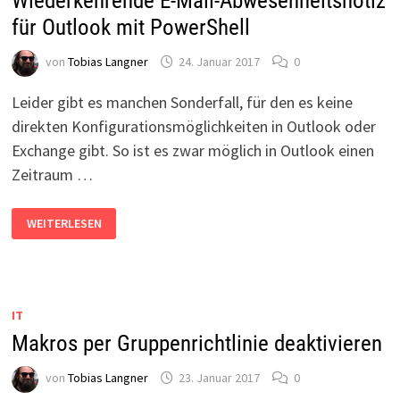
Wiederkehrende E-Mail-Abwesenheitsnotiz
für Outlook mit PowerShell
von
Tobias Langner
24. Januar 2017
0
Leider gibt es manchen Sonderfall, für den es keine
direkten Konfigurationsmöglichkeiten in Outlook oder
Exchange gibt. So ist es zwar möglich in Outlook einen
Zeitraum …
WIEDERKEHRENDE
WEITERLESEN
E-
MAIL-
ABWESENHEITSNOTIZ
FÜR
OUTLOOK
MIT
POWERSHELL
IT
Makros per Gruppenrichtlinie deaktivieren
von
Tobias Langner
23. Januar 2017
0