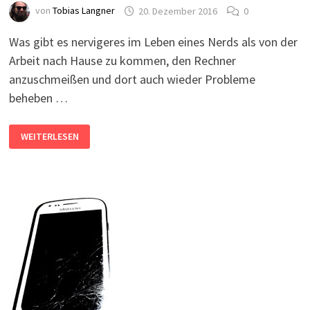
von
Tobias Langner
20. Dezember 2016
0
Was gibt es nervigeres im Leben eines Nerds als von der
Arbeit nach Hause zu kommen, den Rechner
anzuschmeißen und dort auch wieder Probleme
beheben …
NVIDIA-
WEITERLESEN
GRAFIKKARTE
WIRD
NICHT
MEHR
ERKANNT