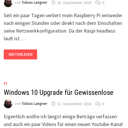
von
Tobias Langner
25. September 2016
0
Seit ein paar Tagen verliert mein Raspberry Pi entweder
nach einigen Stunden oder direkt nach dem Einschalten
seine Netzwerkkonfiguration. Da der Raspi headless
läuft ist …
RASPBERRY
WEITERLESEN
PI
VERLIERT
DIE
NETZWERKKONFIGURATION
IT
Windows 10 Upgrade für Gewissenlose
von
Tobias Langner
21. September 2016
0
Eigentlich wollte ich längst einige Beiträge verfassen
und auch ein paar Videos für einen neuen Youtube-Kanal