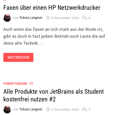
Faxen über einen HP Netzwerkdrucker
von
Tobias Langner
6. November 2016
0
Auch wenn das Faxen an sich stark aus der Mode ist,
gibt es doch in fast jedem Betrieb noch Leute die auf
diese alte Technik …
FAXEN
WEITERLESEN
ÜBER
EINEN
HP
NETZWERKDRUCKER
FERNSTUDIUM
/
IT
Alle Produkte von JetBrains als Student
kostenfrei nutzen #2
von
Tobias Langner
3. November 2016
0