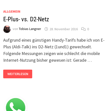
ALLGEMEIN
E-Plus- vs. D2-Netz
von
Tobias Langner
28. November 2016
0
Aufgrund eines günstigen Handy-Tarifs habe ich von E-
Plus (Aldi-Talk) ins D2-Netz (1und1) gewechselt.
Folgende Messungen zeigen wie schlecht die mobile
Internet-Nutzung bisher gewesen ist: Gerade …
E-
WEITERLESEN
PLUS-
VS.
D2-
NETZ