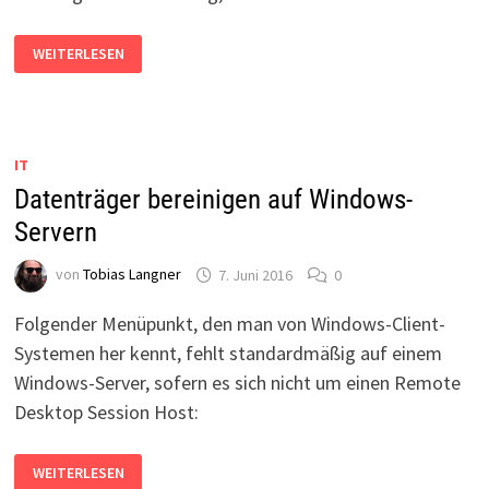
EXCEL-
WEITERLESEN
DATEI
ÖFFNET
LANGSAM
–
TABELLEN
ÖFFNEN
DAUERT
IT
SEHR
LANGE
Datenträger bereinigen auf Windows-
Servern
von
Tobias Langner
7. Juni 2016
0
Folgender Menüpunkt, den man von Windows-Client-
Systemen her kennt, fehlt standardmäßig auf einem
Windows-Server, sofern es sich nicht um einen Remote
Desktop Session Host:
DATENTRÄGER
WEITERLESEN
BEREINIGEN