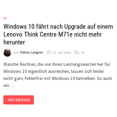
SICHERN
IT
Windows 10 fährt nach Upgrade auf einem
Lenovo Think Centre M71e nicht mehr
herunter
von
Tobias Langner
13. Juli 2016
34
Manche Rechner, die von ihren Leistungswerten her für
Windows 10 eigentlich ausreichen, lassen sich leider
nicht ganz fehlerfrei mit Windows 10 betreiben. So auch
ein …
WINDOWS
WEITERLESEN
10
FÄHRT
NACH
UPGRADE
AUF