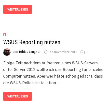
BUCH-
WEITERLESEN
REVIEW:
BILL
GATES
–
DER
WEG
NACH
IT
VORN
WSUS Reporting nutzen
von
Tobias Langner
29. November 2016
0
Einige Zeit nachdem Aufsetzen eines WSUS-Servers
unter Server 2012 wollte ich das Reporting für einzelne
Computer nutzen. Aber wer hätte schon gedacht, dass
die WSUS-Rollen-Installation …
WSUS
WEITERLESEN
REPORTING
NUTZEN