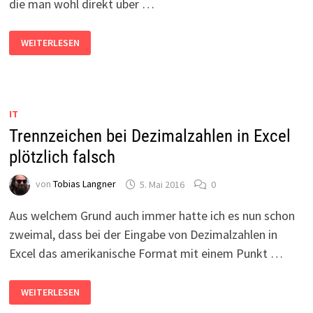
die man wohl direkt über …
NERVIGE
WEITERLESEN
CELL
BROADCAST-
MELDUNGEN
UNTER
CYANOGENMOD
12.1
DEAKTIVIEREN
IT
Trennzeichen bei Dezimalzahlen in Excel
plötzlich falsch
von
Tobias Langner
5. Mai 2016
0
Aus welchem Grund auch immer hatte ich es nun schon
zweimal, dass bei der Eingabe von Dezimalzahlen in
Excel das amerikanische Format mit einem Punkt …
TRENNZEICHEN
WEITERLESEN
BEI
DEZIMALZAHLEN