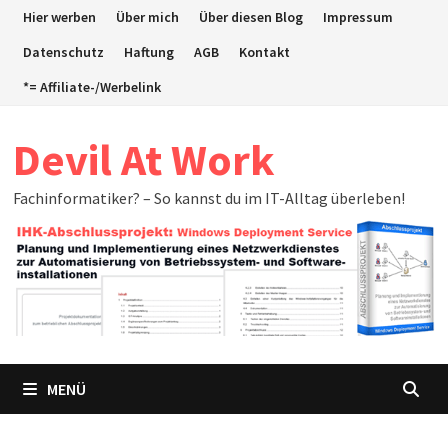
Zum
Hier werben
Über mich
Über diesen Blog
Impressum
Inhalt
Datenschutz
Haftung
AGB
Kontakt
springen
*= Affiliate-/Werbelink
Devil At Work
Fachinformatiker? – So kannst du im IT-Alltag überleben!
MENÜ