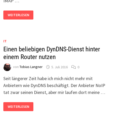
IMAP …
HOTMAIL-
WEITERLESEN
ODER
OUTLOOK.DE-
MAIL-
ACCOUNT
VON
POP3
AUF
IT
IMAP
UMSTELLEN
Einen beliebigen DynDNS-Dienst hinter
einem Router nutzen
von
Tobias Langner
5. Juli 2016
0
Seit längerer Zeit habe ich mich nicht mehr mit
Anbietern wie DynDNS beschäftigt. Der Anbieter NoIP
tat zwar seinen Dienst, aber mir laufen dort meine …
EINEN
WEITERLESEN
BELIEBIGEN
DYNDNS-