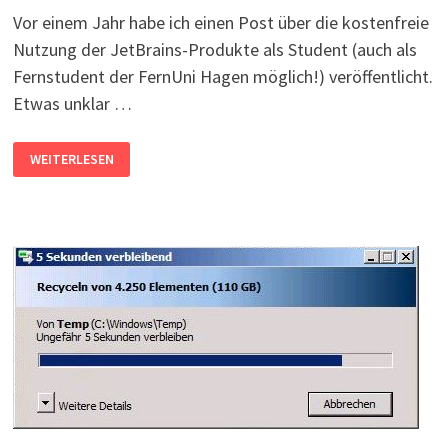
Vor einem Jahr habe ich einen Post über die kostenfreie
Nutzung der JetBrains-Produkte als Student (auch als
Fernstudent der FernUni Hagen möglich!) veröffentlicht.
Etwas unklar …
ALLE
WEITERLESEN
PRODUKTE
VON
JETBRAINS
ALS
STUDENT
KOSTENFREI
NUTZEN
#2