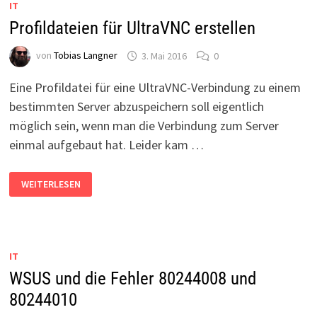
IT
Profildateien für UltraVNC erstellen
von
Tobias Langner
3. Mai 2016
0
Eine Profildatei für eine UltraVNC-Verbindung zu einem
bestimmten Server abzuspeichern soll eigentlich
möglich sein, wenn man die Verbindung zum Server
einmal aufgebaut hat. Leider kam …
PROFILDATEIEN
WEITERLESEN
FÜR
ULTRAVNC
ERSTELLEN
IT
WSUS und die Fehler 80244008 und
80244010