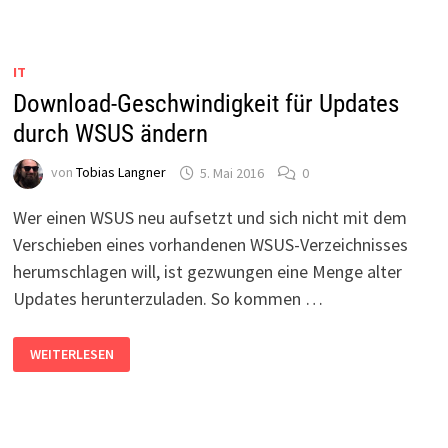
IN
EXCEL
PLÖTZLICH
FALSCH
IT
Download-Geschwindigkeit für Updates
durch WSUS ändern
von
Tobias Langner
5. Mai 2016
0
Wer einen WSUS neu aufsetzt und sich nicht mit dem
Verschieben eines vorhandenen WSUS-Verzeichnisses
herumschlagen will, ist gezwungen eine Menge alter
Updates herunterzuladen. So kommen …
DOWNLOAD-
WEITERLESEN
GESCHWINDIGKEIT
FÜR
UPDATES
DURCH
WSUS
ÄNDERN