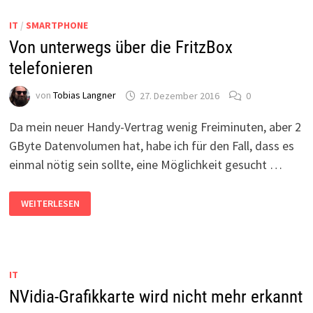
IT
/
SMARTPHONE
Von unterwegs über die FritzBox
telefonieren
von
Tobias Langner
27. Dezember 2016
0
Da mein neuer Handy-Vertrag wenig Freiminuten, aber 2
GByte Datenvolumen hat, habe ich für den Fall, dass es
einmal nötig sein sollte, eine Möglichkeit gesucht …
VON
WEITERLESEN
UNTERWEGS
ÜBER
DIE
FRITZBOX
TELEFONIEREN
IT
NVidia-Grafikkarte wird nicht mehr erkannt