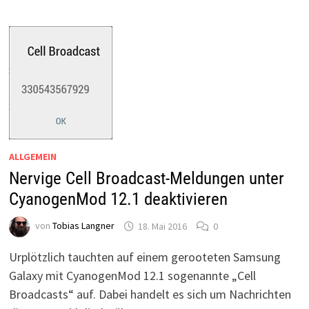
APPS
MIT
ROOT-
ZUGRIFF
NUTZEN
ALLGEMEIN
Nervige Cell Broadcast-Meldungen unter
CyanogenMod 12.1 deaktivieren
von
Tobias Langner
18. Mai 2016
0
Urplötzlich tauchten auf einem gerooteten Samsung
Galaxy mit CyanogenMod 12.1 sogenannte „Cell
Broadcasts“ auf. Dabei handelt es sich um Nachrichten