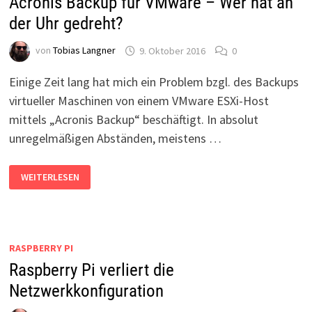
Acronis Backup für VMware – Wer hat an
DIE
CBS-
der Uhr gedreht?
LOGS
PRÜFEN
von
Tobias Langner
9. Oktober 2016
0
Einige Zeit lang hat mich ein Problem bzgl. des Backups
virtueller Maschinen von einem VMware ESXi-Host
mittels „Acronis Backup“ beschäftigt. In absolut
unregelmäßigen Abständen, meistens …
ACRONIS
WEITERLESEN
BACKUP
FÜR
VMWARE
–
WER
HAT
AN
RASPBERRY PI
DER
UHR
Raspberry Pi verliert die
GEDREHT?
Netzwerkkonfiguration