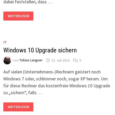
dabei feststellen, dass …
WINDOWS-
WEITERLESEN
INSTALLATION
AUF
EINEM
SAMSUNG
RV515
ODER
DAS
IT
SCHLECHTESTE
BIOS
Windows 10 Upgrade sichern
ALLER
ZEITEN
von
Tobias Langner
23. Juli 2016
0
Auf vielen (Unternehmens-)Rechnern geistert noch
Windows 7 oder, schlimmer noch, sogar XP herum. Um
für diese Rechner das kostenfreie Windows 10 Upgrade
zu „sichern“, falls …
WINDOWS
WEITERLESEN
10
UPGRADE