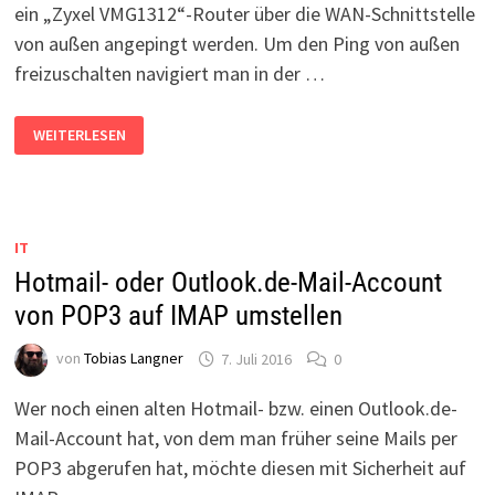
ein „Zyxel VMG1312“-Router über die WAN-Schnittstelle
von außen angepingt werden. Um den Ping von außen
freizuschalten navigiert man in der …
ZYXEL
WEITERLESEN
VMG1312
VON
AUSSEN P
INGBAR M
ACHEN
IT
Hotmail- oder Outlook.de-Mail-Account
von POP3 auf IMAP umstellen
von
Tobias Langner
7. Juli 2016
0
Wer noch einen alten Hotmail- bzw. einen Outlook.de-
Mail-Account hat, von dem man früher seine Mails per
POP3 abgerufen hat, möchte diesen mit Sicherheit auf