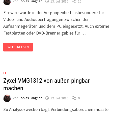
von
Tobias Langner
13. Juli 2016
15
Firewire wurde in der Vergangenheit insbesondere für
Video- und Audioübertragungen zwischen den
Aufnahmegeräten und dem PC eingesetzt. Auch externe
Festplatten oder DVD-Brenner gab es für …
WINDOWS
WEITERLESEN
10
UND
FIREWIRE
(IEEE
1394)
–
MINIDV-
IT
KAMERA
PER
Zyxel VMG1312 von außen pingbar
FIREWIRE
machen
von
Tobias Langner
12. Juli 2016
0
Zu Analysezwecken bzgl. Verbindungsabbrüchen musste