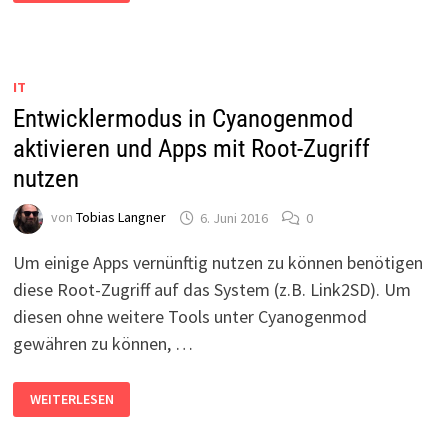
AUF
WINDOWS-
SERVERN
IT
Entwicklermodus in Cyanogenmod
aktivieren und Apps mit Root-Zugriff
nutzen
von
Tobias Langner
6. Juni 2016
0
Um einige Apps vernünftig nutzen zu können benötigen
diese Root-Zugriff auf das System (z.B. Link2SD). Um
diesen ohne weitere Tools unter Cyanogenmod
gewähren zu können, …
ENTWICKLERMODUS
WEITERLESEN
IN
CYANOGENMOD
AKTIVIEREN
UND