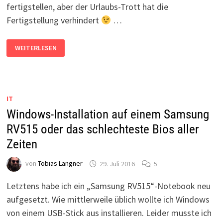
fertigstellen, aber der Urlaubs-Trott hat die
Fertigstellung verhindert
…
WINDOWS
WEITERLESEN
10
UPGRADE
FÜR
GEWISSENLOSE
IT
Windows-Installation auf einem Samsung
RV515 oder das schlechteste Bios aller
Zeiten
von
Tobias Langner
29. Juli 2016
5
Letztens habe ich ein „Samsung RV515“-Notebook neu
aufgesetzt. Wie mittlerweile üblich wollte ich Windows
von einem USB-Stick aus installieren. Leider musste ich