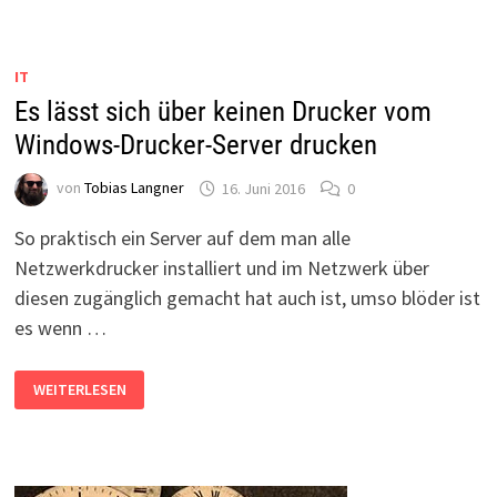
DIENST
HINTER
EINEM
ROUTER
NUTZEN
IT
Es lässt sich über keinen Drucker vom
Windows-Drucker-Server drucken
von
Tobias Langner
16. Juni 2016
0
So praktisch ein Server auf dem man alle
Netzwerkdrucker installiert und im Netzwerk über
diesen zugänglich gemacht hat auch ist, umso blöder ist
es wenn …
ES
WEITERLESEN
LÄSST
SICH
ÜBER
KEINEN
DRUCKER
VOM
WINDOWS-