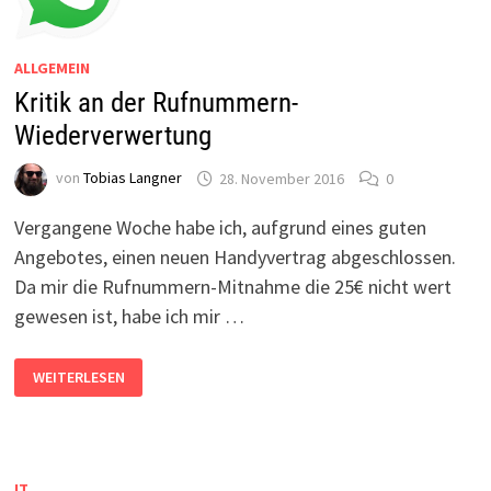
ALLGEMEIN
Kritik an der Rufnummern-
Wiederverwertung
von
Tobias Langner
28. November 2016
0
Vergangene Woche habe ich, aufgrund eines guten
Angebotes, einen neuen Handyvertrag abgeschlossen.
Da mir die Rufnummern-Mitnahme die 25€ nicht wert
gewesen ist, habe ich mir …
KRITIK
WEITERLESEN
AN
DER
RUFNUMMERN-
WIEDERVERWERTUNG
IT