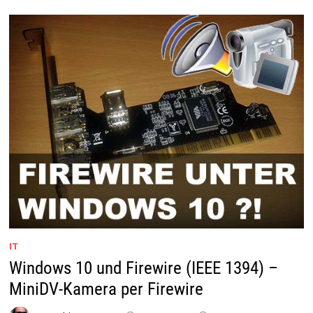
EINEM
LENOVO
THINK
CENTRE
M71E
NICHT
MEHR
HERUNTER
IT
Windows 10 und Firewire (IEEE 1394) –
MiniDV-Kamera per Firewire