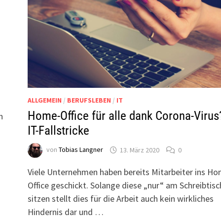
ALLGEMEIN
/
BERUFSLEBEN
/
IT
Home-Office für alle dank Corona-Virus
n
IT-Fallstricke
von
Tobias Langner
13. März 2020
0
Viele Unternehmen haben bereits Mitarbeiter ins H
Office geschickt. Solange diese „nur“ am Schreibtisc
sitzen stellt dies für die Arbeit auch kein wirkliches
Hindernis dar und …