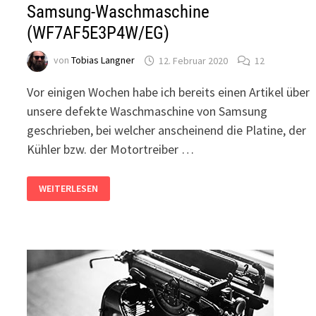
Samsung-Waschmaschine
(WF7AF5E3P4W/EG)
von
Tobias Langner
12. Februar 2020
12
Vor einigen Wochen habe ich bereits einen Artikel über
unsere defekte Waschmaschine von Samsung
geschrieben, bei welcher anscheinend die Platine, der
Kühler bzw. der Motortreiber …
NOTDÜRFTIGE
WEITERLESEN
REPARATUR
DER
PLATINE
EINER
SAMSUNG-
WASCHMASCHINE
(WF7AF5E3P4W/EG)