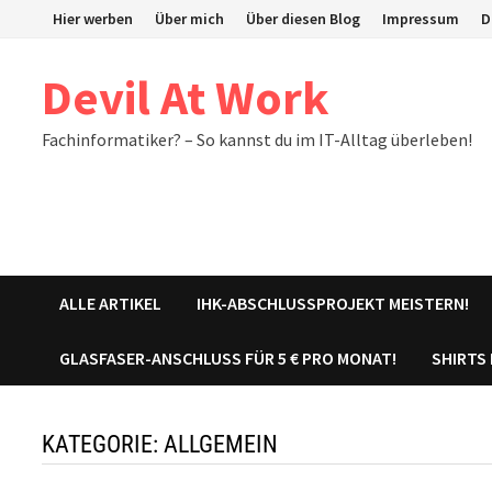
Zum
Hier werben
Über mich
Über diesen Blog
Impressum
D
Inhalt
springen
Devil At Work
Fachinformatiker? – So kannst du im IT-Alltag überleben!
ALLE ARTIKEL
IHK-ABSCHLUSSPROJEKT MEISTERN!
GLASFASER-ANSCHLUSS FÜR 5 € PRO MONAT!
SHIRTS
KATEGORIE:
ALLGEMEIN