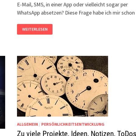
E-Mail, SMS, in einer App oder vielleicht sogar per
WhatsApp absetzen? Diese Frage habe ich mir scho
NOTRUF
WEITERLESEN
PER
SMS,
E-
MAIL
ODER
WHATSAPP?
ALTERNATIVEN
ZUR
110
ODER
112
ALLGEMEIN
/
PERSÖNLICHKEITSENTWICKLUNG
Zu viele Projekte, Ideen, Notizen, ToDo