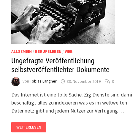
ALLGEMEIN
/
BERUFSLEBEN
/
WEB
Ungefragte Veröffentlichung
selbstveröffentlichter Dokumente
von
Tobias Langner
30. November 2019
0
Das Internet ist eine tolle Sache. Zig Dienste sind dami
beschäftigt alles zu indexieren was es im weltweiten
Datennetz gibt und jedem Nutzer zur Verfügung …
UNGEFRAGTE
WEITERLESEN
VERÖFFENTLICHUNG
SELBSTVERÖFFENTLICHTER