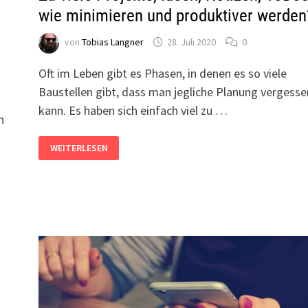
wie minimieren und produktiver werden
von
Tobias Langner
28. Juli 2020
0
Oft im Leben gibt es Phasen, in denen es so viele
Baustellen gibt, dass man jegliche Planung vergesse
kann. Es haben sich einfach viel zu …
n
ZU
WEITERLESEN
VIELE
PROJEKTE,
IDEEN,
NOTIZEN,
TODOS
–
WIE
MINIMIEREN
UND
PRODUKTIVER
WERDEN?