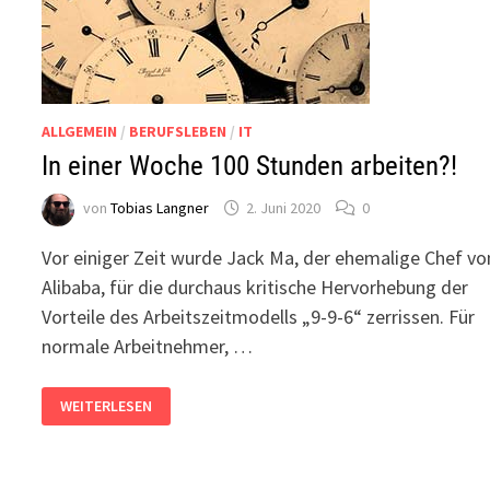
ALLGEMEIN
/
BERUFSLEBEN
/
IT
In einer Woche 100 Stunden arbeiten?!
von
Tobias Langner
2. Juni 2020
0
Vor einiger Zeit wurde Jack Ma, der ehemalige Chef vo
Alibaba, für die durchaus kritische Hervorhebung der
Vorteile des Arbeitszeitmodells „9-9-6“ zerrissen. Für
normale Arbeitnehmer, …
IN
WEITERLESEN
EINER
WOCHE
100
STUNDEN
ARBEITEN?!