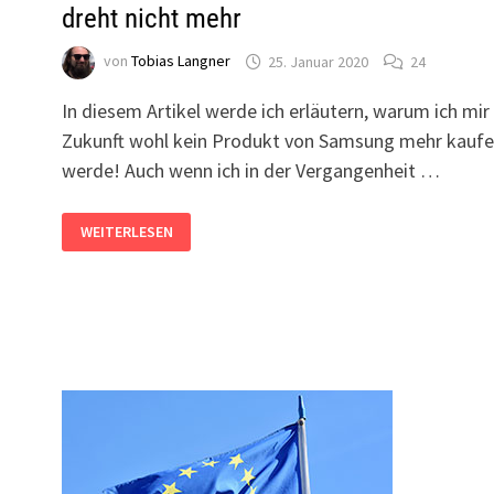
dreht nicht mehr
von
Tobias Langner
25. Januar 2020
24
In diesem Artikel werde ich erläutern, warum ich mir 
Zukunft wohl kein Produkt von Samsung mehr kauf
werde! Auch wenn ich in der Vergangenheit …
SAMSUNG
WEITERLESEN
WASCHMASCHINEN:
TROMMEL
DREHT
NICHT
MEHR