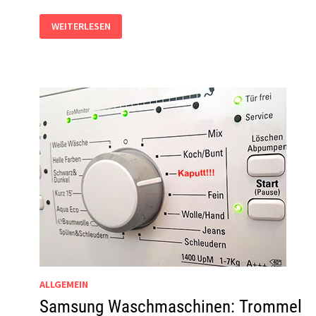
HOME-
WEITERLESEN
OFFICE
FÜR
ALLE
DANK
CORONA-
VIRUS?
–
IT-
FALLSTRICKE
ALLGEMEIN
Samsung Waschmaschinen: Trommel