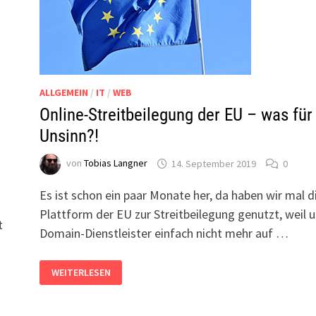
ALLGEMEIN
/
IT
/
WEB
Online-Streitbeilegung der EU – was für
Unsinn?!
von
Tobias Langner
14. September 2019
0
Es ist schon ein paar Monate her, da haben wir mal d
Plattform der EU zur Streitbeilegung genutzt, weil 
t
Domain-Dienstleister einfach nicht mehr auf …
ONLINE-
WEITERLESEN
STREITBEILEGUNG
DER
EU
–
WAS