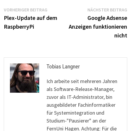
Beitragsnavigation
Vorheriger
N
VORHERIGER BEITRAG
NÄCHSTER BEITRAG
Beitrag:
B
Plex-Update auf dem
Google Adsense
RaspberryPi
Anzeigen funktionieren
nicht
Tobias Langner
Ich arbeite seit mehreren Jahren
als Software-Release-Manager,
zuvor als IT-Administrator, bin
ausgebildeter Fachinformatiker
für Systemintegration und
Studium-"Pausierer" an der
FernUni Hagen. Achtung: Für die