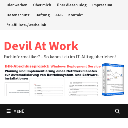
Zum
Hier werben
Über mich
Über diesen Blog
Impressum
Inhalt
Datenschutz
Haftung
AGB
Kontakt
springen
*= Affiliate-/Werbelink
Devil At Work
Fachinformatiker? – So kannst du im IT-Alltag überleben!
MENÜ