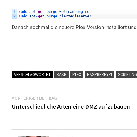
1
sudo 
apt
-
get
purge 
wolfram
-
engine
2
sudo 
apt
-
get
purge 
plexmediaserver
Danach nochmal die neuere Plex-Version installiert und
VERSCHLAGWORTET
BASH
PLEX
RASPBERRYPI
SCRIPTIN
Beitragsnavigation
Vorheriger
VORHERIGER BEITRAG
Beitrag:
Unterschiedliche Arten eine DMZ aufzubauen