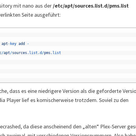
ository mit nano aus der
/etc/apt/sources.list.d/pms.list
rlinkten Seite ausgeführt:
apt
-
key 
add
-
c
/
apt
/
sources
.list
.d
/
pms
.list
he, dass es eine niedrigere Version als die geforderte Versi
dia Player lief es komischerweise trotzdem. Soviel zu den
gecrashed, da diese anscheinend den „alten“ Plex-Server ge
auch zweimal, mit verschiedenen Versionsnummern. Also habe