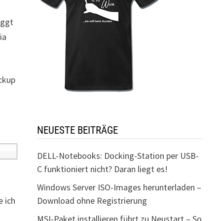
oggt
ia
ackup
NEUESTE BEITRÄGE
DELL-Notebooks: Docking-Station per USB-
C funktioniert nicht? Daran liegt es!
Windows Server ISO-Images herunterladen –
e ich
Download ohne Registrierung
MSI-Paket installieren führt zu Neustart – So