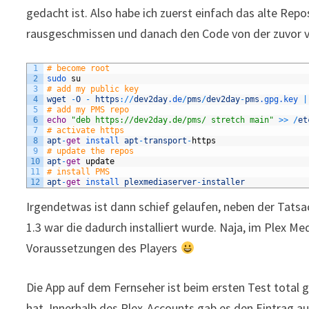
gedacht ist. Also habe ich zuerst einfach das alte Rep
rausgeschmissen und danach den Code von der zuvor ve
1
# become root
2
sudo 
su
3
# add my public key
4
wget
-
O
-
https
:
/
/
dev2day
.de
/
pms
/
dev2day
-
pms
.gpg
.key
|
5
# add my PMS repo
6
echo
"deb https://dev2day.de/pms/ stretch main"
>>
/
et
7
# activate https
8
apt
-
get
install 
apt
-
transport
-
https
9
# update the repos
10
apt
-
get
update
11
# install PMS
12
apt
-
get
install 
plexmediaserver
-
installer
Irgendetwas ist dann schief gelaufen, neben der Tatsac
1.3 war die dadurch installiert wurde. Naja, im Plex Me
Voraussetzungen des Players
Die App auf dem Fernseher ist beim ersten Test total 
hat. Innerhalb des Plex-Accounts gab es den Eintrag 