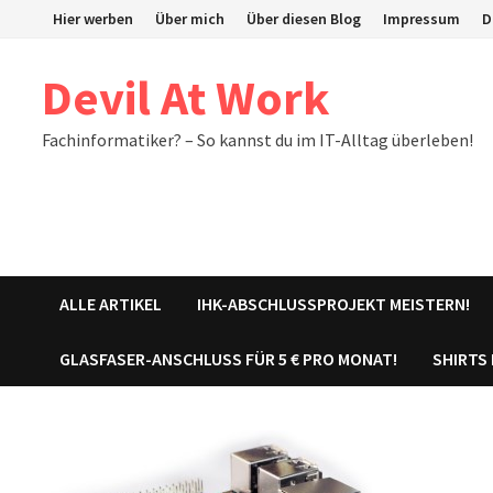
Zum
Hier werben
Über mich
Über diesen Blog
Impressum
D
Inhalt
springen
Devil At Work
Fachinformatiker? – So kannst du im IT-Alltag überleben!
ALLE ARTIKEL
IHK-ABSCHLUSSPROJEKT MEISTERN!
GLASFASER-ANSCHLUSS FÜR 5 € PRO MONAT!
SHIRTS