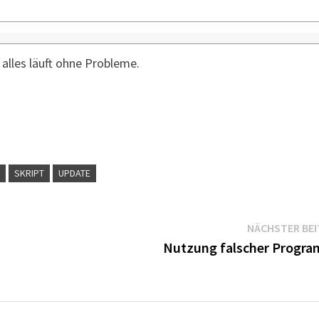
 alles läuft ohne Probleme.
G
SKRIPT
UPDATE
NÄCHSTER BE
Nutzung falscher Progr