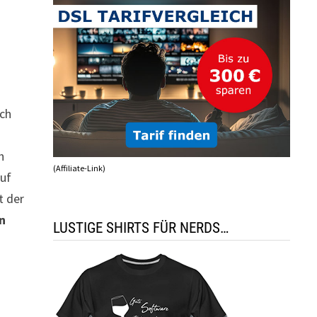
uch
h
(Affiliate-Link)
auf
t der
en
LUSTIGE SHIRTS FÜR NERDS…