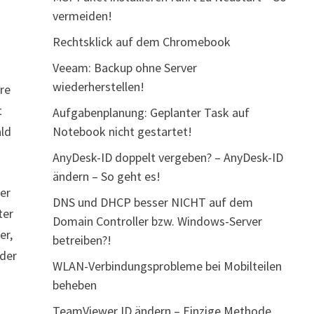
vermeiden!
Rechtsklick auf dem Chromebook
Veeam: Backup ohne Server
wiederherstellen!
ere
t
Aufgabenplanung: Geplanter Task auf
ald
Notebook nicht gestartet!
AnyDesk-ID doppelt vergeben? – AnyDesk-ID
ändern – So geht es!
der
DNS und DHCP besser NICHT auf dem
ter
Domain Controller bzw. Windows-Server
er,
betreiben?!
der
WLAN-Verbindungsprobleme bei Mobilteilen
beheben
TeamViewer ID ändern – Einzige Methode