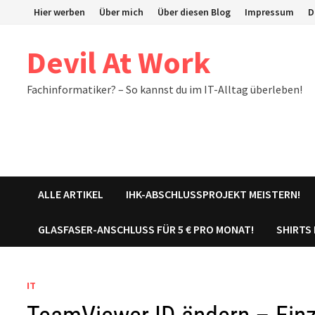
Zum
Hier werben
Über mich
Über diesen Blog
Impressum
D
Inhalt
springen
Devil At Work
Fachinformatiker? – So kannst du im IT-Alltag überleben!
ALLE ARTIKEL
IHK-ABSCHLUSSPROJEKT MEISTERN!
GLASFASER-ANSCHLUSS FÜR 5 € PRO MONAT!
SHIRTS
IT