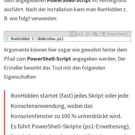
dem angegebenen
PowerShell-Script
im Hintergrund
ausführt. Nach der Installation kann man RunHidden z.
B. wie folgt verwenden:
PowerShell
1
RunHidden
C
:
\
NoWindow
.
ps1
Argumente können hier sogar wie gewohnt hinter dem
Pfad zum
PowerShell-Script
angegeben werden. Der
Ersteller bewirbt das Tool mit den folgenden
Eigenschaften:
RunHidden startet (fast) jedes Skript oder jede
Konsolenanwendung, wobei das
Konsolenfenster zu 100 % unterdrückt wird.
Es führt PowerShell-Skripte (ps1-Erweiterung),