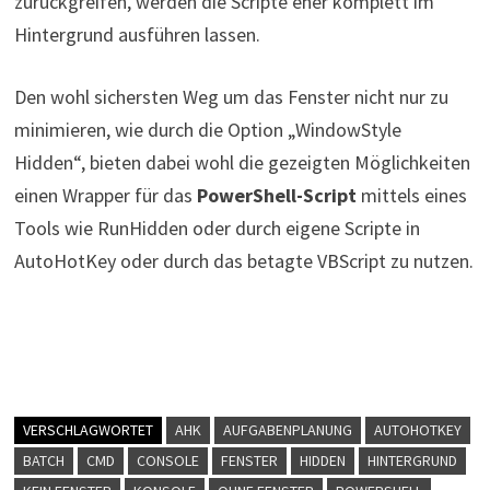
zurückgreifen, werden die Scripte eher komplett im
Hintergrund ausführen lassen.
Den wohl sichersten Weg um das Fenster nicht nur zu
minimieren, wie durch die Option „WindowStyle
Hidden“, bieten dabei wohl die gezeigten Möglichkeiten
einen Wrapper für das
PowerShell-Script
mittels eines
Tools wie RunHidden oder durch eigene Scripte in
AutoHotKey oder durch das betagte VBScript zu nutzen.
VERSCHLAGWORTET
AHK
AUFGABENPLANUNG
AUTOHOTKEY
BATCH
CMD
CONSOLE
FENSTER
HIDDEN
HINTERGRUND