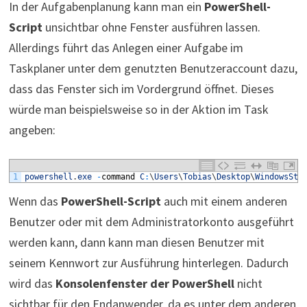
In der Aufgabenplanung kann man ein
PowerShell-
Script
unsichtbar ohne Fenster ausführen lassen.
Allerdings führt das Anlegen einer Aufgabe im
Taskplaner unter dem genutzten Benutzeraccount dazu,
dass das Fenster sich im Vordergrund öffnet. Dieses
würde man beispielsweise so in der Aktion im Task
angeben:
1
powershell
.
exe
-
command
C
:
\
Users
\
Tobias
\
Desktop
\
WindowsSty
Wenn das
PowerShell-Script
auch mit einem anderen
Benutzer oder mit dem Administratorkonto ausgeführt
werden kann, dann kann man diesen Benutzer mit
seinem Kennwort zur Ausführung hinterlegen. Dadurch
wird das
Konsolenfenster der PowerShell
nicht
sichtbar für den Endanwender, da es unter dem anderen