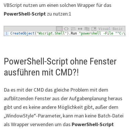
VBScript nutzen um einen solchen Wrapper für das
PowerShell-Script
zu nutzen:1
Visual Basic
1
CreateObject
(
"Wscript.Shell"
)
.
Run
"powershell -File "
"C:\N
PowerShell-Script ohne Fenster
ausführen mit CMD?!
Da es mit der CMD das gleiche Problem mit dem
aufblitzenden Fenster aus der Aufgabenplanung heraus
gibt und es keine andere Möglichkeit gibt, außer dem
„WindowStyle“-Parameter, kann man keine Batch-Datei
als Wrapper verwenden um das
PowerShell-Script