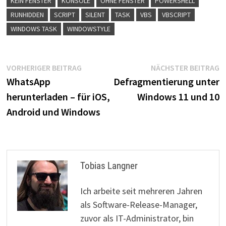
KEIN FENSTER
KONSOLE
OHNE FENSTER
POWERSHELL
RUNHIDDEN
SCRIPT
SILENT
TASK
VBS
VBSCRIPT
WINDOWS TASK
WINDOWSTYLE
Beitragsnavigation
Vorheriger
N
VORHERIGER BEITRAG
NÄCHSTER BEITRAG
Beitrag:
B
WhatsApp
Defragmentierung unter
herunterladen – für iOS,
Windows 11 und 10
Android und Windows
Tobias Langner
Ich arbeite seit mehreren Jahren
als Software-Release-Manager,
zuvor als IT-Administrator, bin