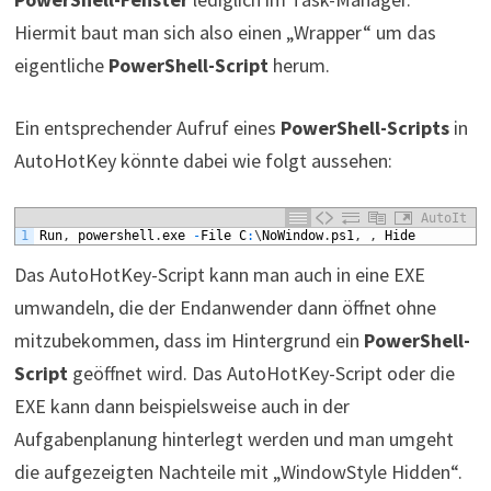
Hiermit baut man sich also einen „Wrapper“ um das
eigentliche
PowerShell-Script
herum.
Ein entsprechender Aufruf eines
PowerShell-Scripts
in
AutoHotKey könnte dabei wie folgt aussehen:
AutoIt
1
Run
,
powershell
.
exe
-
File
C
:
\
NoWindow
.
ps1
,
,
Hide
Das AutoHotKey-Script kann man auch in eine EXE
umwandeln, die der Endanwender dann öffnet ohne
mitzubekommen, dass im Hintergrund ein
PowerShell-
Script
geöffnet wird. Das AutoHotKey-Script oder die
EXE kann dann beispielsweise auch in der
Aufgabenplanung hinterlegt werden und man umgeht
die aufgezeigten Nachteile mit „WindowStyle Hidden“.