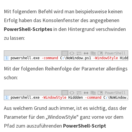
Mit folgendem Befehl wird man beispielsweise keinen
Erfolg haben das Konsolenfenster des angegebenen
PowerShell-Scriptes
in den Hintergrund verschwinden
zu lassen:
PowerShell
1
powershell
.
exe
-command
C
:
\
NoWindow
.
ps1
-WindowStyle
Hiddd
Mit der folgenden Reihenfolge der Parameter allerdings
schon:
PowerShell
1
powershell
.
exe
-WindowStyle
Hiddden
-command
C
:
\
NoWindow
.
p
Aus welchem Grund auch immer, ist es wichtig, dass der
Parameter für den „WindowStyle“ ganz vorne vor dem
Pfad zum auszuführenden
PowerShell-Script