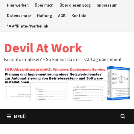
Zum
Hier werben
Über mich
Über diesen Blog
Impressum
Inhalt
Datenschutz
Haftung
AGB
Kontakt
springen
*= Affiliate-/Werbelink
Devil At Work
Fachinformatiker? – So kannst du im IT-Alltag überleben!
MENÜ