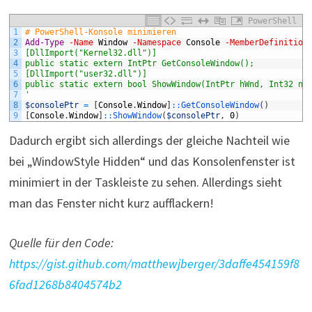
PowerShell
1
# PowerShell-Konsole minimieren
2
Add-Type
-Name
Window
-Namespace
Console
-MemberDefinition
3
[DllImport("Kernel32.dll")]
4
public static extern IntPtr GetConsoleWindow();
5
[DllImport("user32.dll")]
6
public static extern bool ShowWindow(IntPtr hWnd, Int32 nC
7
'
8
$consolePtr
=
[
Console
.
Window
]
::
GetConsoleWindow
(
)
9
[
Console
.
Window
]
::
ShowWindow
(
$consolePtr
,
0
)
Dadurch ergibt sich allerdings der gleiche Nachteil wie
bei „WindowStyle Hidden“ und das Konsolenfenster ist
minimiert in der Taskleiste zu sehen. Allerdings sieht
man das Fenster nicht kurz aufflackern!
Quelle für den Code:
https://gist.github.com/matthewjberger/3daffe454159f8
6fad1268b8404574b2