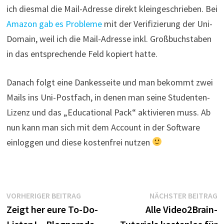
ich diesmal die Mail-Adresse direkt kleingeschrieben. Bei
Amazon gab es Probleme
mit der Verifizierung der Uni-
Domain, weil ich die Mail-Adresse inkl. Großbuchstaben
in das entsprechende Feld kopiert hatte.
Danach folgt eine Dankesseite und man bekommt zwei
Mails ins Uni-Postfach, in denen man seine Studenten-
Lizenz und das „Educational Pack“ aktivieren muss. Ab
nun kann man sich mit dem Account in der Software
einloggen und diese kostenfrei nutzen
Beitragsnavigation
Vorheriger
N
VORHERIGER BEITRAG
NÄCHSTER BEITRAG
Beitrag:
B
Zeigt her eure To-Do-
Alle Video2Brain-