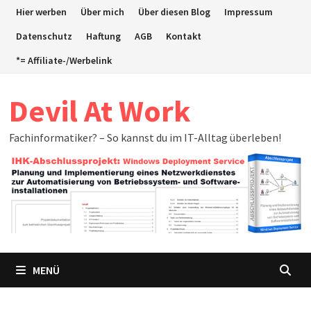
Zum
Hier werben
Über mich
Über diesen Blog
Impressum
Inhalt
Datenschutz
Haftung
AGB
Kontakt
springen
*= Affiliate-/Werbelink
Devil At Work
Fachinformatiker? – So kannst du im IT-Alltag überleben!
MENÜ