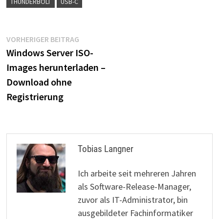
THUNDERBOLT
USB-C
Beitragsnavigation
Vorheriger
VORHERIGER BEITRAG
Beitrag:
Windows Server ISO-
Images herunterladen –
Download ohne
Registrierung
Tobias Langner
Ich arbeite seit mehreren Jahren
als Software-Release-Manager,
zuvor als IT-Administrator, bin
ausgebildeter Fachinformatiker