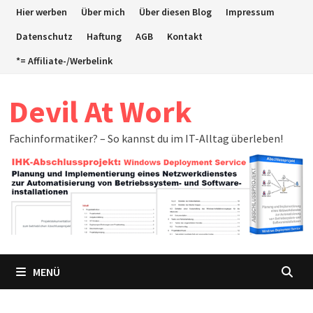
Zum
Hier werben
Über mich
Über diesen Blog
Impressum
Inhalt
Datenschutz
Haftung
AGB
Kontakt
springen
*= Affiliate-/Werbelink
Devil At Work
Fachinformatiker? – So kannst du im IT-Alltag überleben!
MENÜ