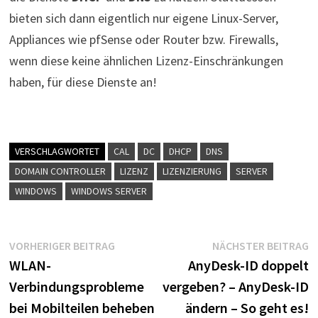
bieten sich dann eigentlich nur eigene Linux-Server,
Appliances wie pfSense oder Router bzw. Firewalls,
wenn diese keine ähnlichen Lizenz-Einschränkungen
haben, für diese Dienste an!
VERSCHLAGWORTET
CAL
DC
DHCP
DNS
DOMAIN CONTROLLER
LIZENZ
LIZENZIERUNG
SERVER
WINDOWS
WINDOWS SERVER
Beitragsnavigation
Vorheriger
N
VORHERIGER BEITRAG
NÄCHSTER BEITRAG
Beitrag:
B
WLAN-
AnyDesk-ID doppelt
Verbindungsprobleme
vergeben? – AnyDesk-ID
bei Mobilteilen beheben
ändern – So geht es!