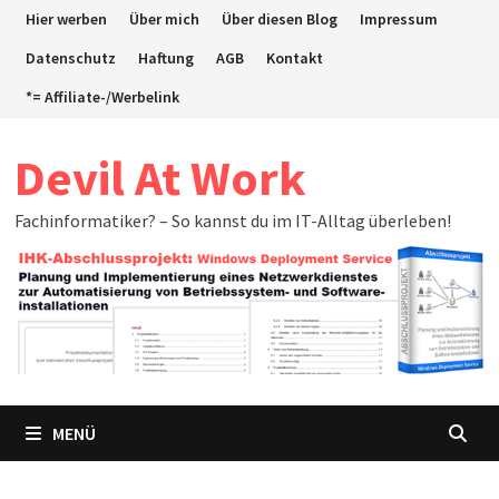
Zum
Hier werben
Über mich
Über diesen Blog
Impressum
Inhalt
Datenschutz
Haftung
AGB
Kontakt
springen
*= Affiliate-/Werbelink
Devil At Work
Fachinformatiker? – So kannst du im IT-Alltag überleben!
MENÜ