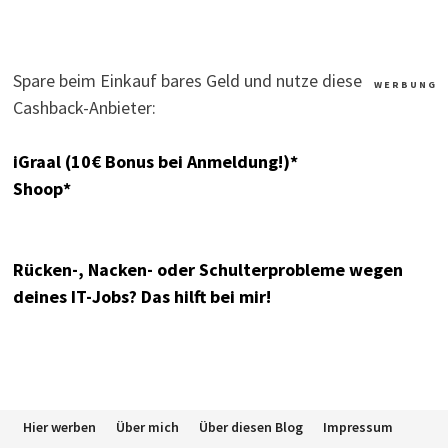
Spare beim Einkauf bares Geld und nutze diese
W E R B U N G
Cashback-Anbieter:
iGraal (10€ Bonus bei Anmeldung!)*
Shoop*
Rücken-, Nacken- oder Schulterprobleme wegen
deines IT-Jobs? Das hilft bei mir!
Hier werben
Über mich
Über diesen Blog
Impressum