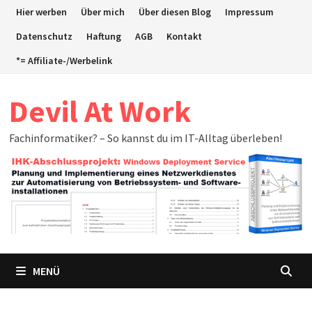
Zum
Hier werben
Über mich
Über diesen Blog
Impressum
Inhalt
Datenschutz
Haftung
AGB
Kontakt
springen
*= Affiliate-/Werbelink
Devil At Work
Fachinformatiker? – So kannst du im IT-Alltag überleben!
MENÜ