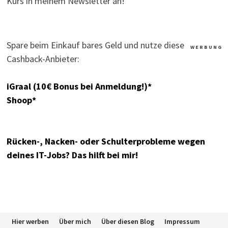
Kurs in meinem Newsletter an!
Spare beim Einkauf bares Geld und nutze diese
W E R B U N G
Cashback-Anbieter:
iGraal (10€ Bonus bei Anmeldung!)*
Shoop*
Rücken-, Nacken- oder Schulterprobleme wegen
deines IT-Jobs? Das hilft bei mir!
Hier werben
Über mich
Über diesen Blog
Impressum