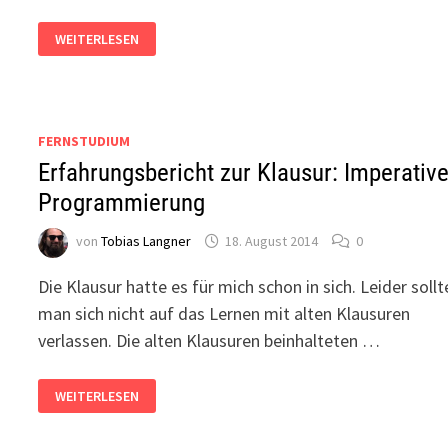
ALLE
WEITERLESEN
VIDEO2BRAIN-
TUTORIALS
KOSTENLOS
FÜR
STUDENTEN
FERNSTUDIUM
Erfahrungsbericht zur Klausur: Imperativ
Programmierung
von
Tobias Langner
18. August 2014
0
Die Klausur hatte es für mich schon in sich. Leider sollt
man sich nicht auf das Lernen mit alten Klausuren
verlassen. Die alten Klausuren beinhalteten …
ERFAHRUNGSBERICHT
WEITERLESEN
ZUR
KLAUSUR:
IMPERATIVE
PROGRAMMIERUNG