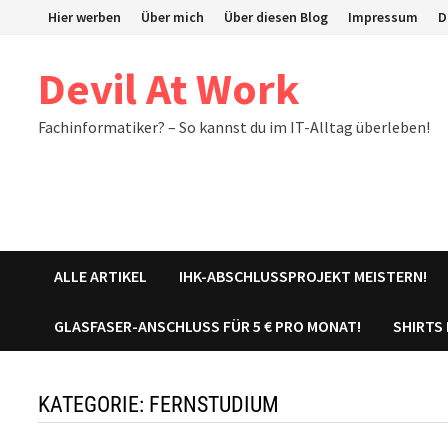
Zum
Hier werben
Über mich
Über diesen Blog
Impressum
D
Inhalt
springen
Devil At Work
Fachinformatiker? – So kannst du im IT-Alltag überleben!
ALLE ARTIKEL
IHK-ABSCHLUSSPROJEKT MEISTERN!
GLASFASER-ANSCHLUSS FÜR 5 € PRO MONAT!
SHIRTS
KATEGORIE:
FERNSTUDIUM