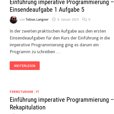
Einführung imperative Programmierung 
Einsendeaufgabe 1 Aufgabe 5
von
Tobias Langner
9. Januar 2019
0
In der zweiten praktischen Aufgabe aus den ersten
Einsendeaufgaben für den Kurs der Einführung in die
imperative Programmierung ging es darum ein
Programm zu schreiben …
EINFÜHRUNG
WEITERLESEN
IMPERATIVE
PROGRAMMIERUNG
–
EINSENDEAUFGABE
1
AUFGABE
5
FERNSTUDIUM
/
IT
Einführung imperative Programmierung 
Rekapitulation