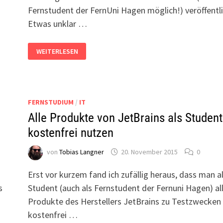
Fernstudent der FernUni Hagen möglich!) veröffentli
Etwas unklar …
ALLE
WEITERLESEN
PRODUKTE
VON
JETBRAINS
ALS
STUDENT
KOSTENFREI
NUTZEN
FERNSTUDIUM
/
IT
#2
Alle Produkte von JetBrains als Student
kostenfrei nutzen
von
Tobias Langner
20. November 2015
0
Erst vor kurzem fand ich zufällig heraus, dass man a
s
Student (auch als Fernstudent der Fernuni Hagen) al
Produkte des Herstellers JetBrains zu Testzwecken
kostenfrei …