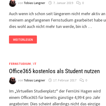
von
Tobias Langner
7. Januar 2019
0
Auch wenn ich schon seit längerem nicht mehr aktiv an
meinem angefangenen Fernstudium gearbeitet habe 
dies wohl auch nicht mehr tun werde, bin ich …
EINFÜHRUNG
WEITERLESEN
IMPERATIVE
PROGRAMMIERUNG
–
REKAPITULATION
FERNSTUDIUM
/
IT
Office365 kostenlos als Student nutzen
von
Tobias Langner
17. Februar 2017
0
Im „Virtuellen Studienplatz“ der FernUni Hagen wird
einem Office365 für bereits günstige 4,99 € pro Jahr
angeboten: Dies scheint allerdings nicht das einzige