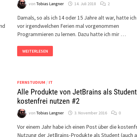
von
Tobias Langner
14. Juli 2018
2
Damals, so als ich 14 oder 15 Jahre alt war, hatte ich
und
vor irgendwelchen Ferien mal vorgenommen
Programmieren zu lernen. Dazu hatte ich mir …
PROGRAMMIEREN
WEITERLESEN
LERNEN?
DAS
SOLLTE
MAN
AUF
JEDEN
FALL
FERNSTUDIUM
/
IT
Alle Produkte von JetBrains als Student
kostenfrei nutzen #2
von
Tobias Langner
3. November 2016
0
Vor einem Jahr habe ich einen Post über die kostenf
Nutzung der JetBrains-Produkte als Student (auch a