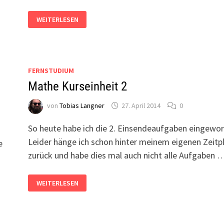
ALLE
WEITERLESEN
PRODUKTE
VON
JETBRAINS
ALS
STUDENT
KOSTENFREI
NUTZEN
FERNSTUDIUM
e
Mathe Kurseinheit 2
von
Tobias Langner
27. April 2014
0
So heute habe ich die 2. Einsendeaufgaben eingewor
Leider hänge ich schon hinter meinem eigenen Zeitp
e
zurück und habe dies mal auch nicht alle Aufgaben 
MATHE
WEITERLESEN
KURSEINHEIT
2