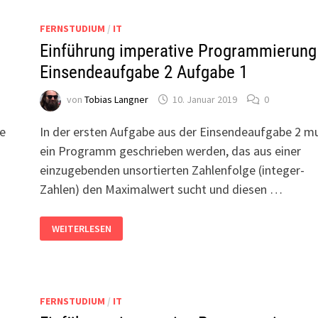
FERNSTUDIUM
/
IT
–
Einführung imperative Programmierung
Einsendeaufgabe 2 Aufgabe 1
von
Tobias Langner
10. Januar 2019
0
be
In der ersten Aufgabe aus der Einsendeaufgabe 2 m
ein Programm geschrieben werden, das aus einer
einzugebenden unsortierten Zahlenfolge (integer-
Zahlen) den Maximalwert sucht und diesen …
EINFÜHRUNG
WEITERLESEN
IMPERATIVE
PROGRAMMIERUNG
–
EINSENDEAUFGABE
2
AUFGABE
1
FERNSTUDIUM
/
IT