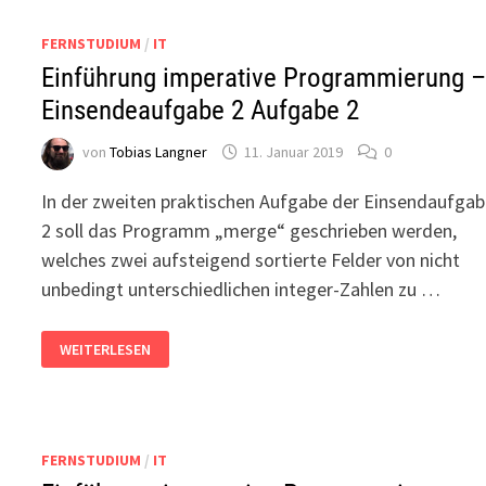
FERNSTUDIUM
/
IT
Einführung imperative Programmierung 
Einsendeaufgabe 2 Aufgabe 2
von
Tobias Langner
11. Januar 2019
0
In der zweiten praktischen Aufgabe der Einsendaufga
2 soll das Programm „merge“ geschrieben werden,
welches zwei aufsteigend sortierte Felder von nicht
unbedingt unterschiedlichen integer-Zahlen zu …
EINFÜHRUNG
WEITERLESEN
IMPERATIVE
PROGRAMMIERUNG
–
EINSENDEAUFGABE
2
AUFGABE
2
FERNSTUDIUM
/
IT