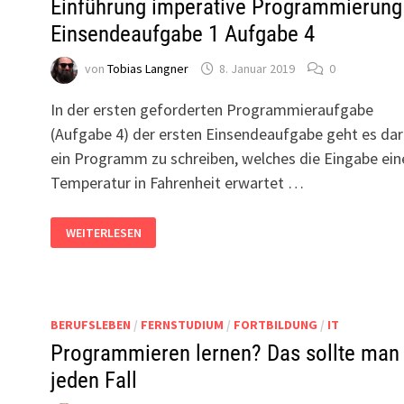
–
Einführung imperative Programmierung
Einsendeaufgabe 1 Aufgabe 4
von
Tobias Langner
8. Januar 2019
0
In der ersten geforderten Programmieraufgabe
(Aufgabe 4) der ersten Einsendeaufgabe geht es da
ein Programm zu schreiben, welches die Eingabe ein
Temperatur in Fahrenheit erwartet …
EINFÜHRUNG
WEITERLESEN
IMPERATIVE
PROGRAMMIERUNG
–
EINSENDEAUFGABE
1
AUFGABE
4
BERUFSLEBEN
/
FERNSTUDIUM
/
FORTBILDUNG
/
IT
–
Programmieren lernen? Das sollte man
jeden Fall