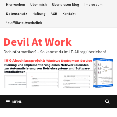
Zum
Hier werben
Über mich
Über diesen Blog
Impressum
Inhalt
Datenschutz
Haftung
AGB
Kontakt
springen
*= Affiliate-/Werbelink
Devil At Work
Fachinformatiker? – So kannst du im IT-Alltag überleben!
MENÜ