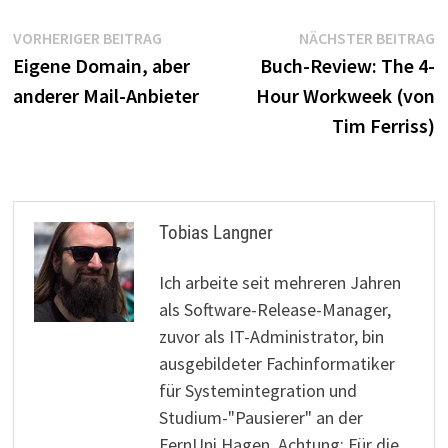
Beitragsnavigation
Vorheriger
N
VORHERIGER BEITRAG
NÄCHSTER BEITRAG
Beitrag:
B
Eigene Domain, aber
Buch-Review: The 4-
anderer Mail-Anbieter
Hour Workweek (von
Tim Ferriss)
Tobias Langner
Ich arbeite seit mehreren Jahren
als Software-Release-Manager,
zuvor als IT-Administrator, bin
ausgebildeter Fachinformatiker
für Systemintegration und
Studium-"Pausierer" an der
FernUni Hagen. Achtung: Für die