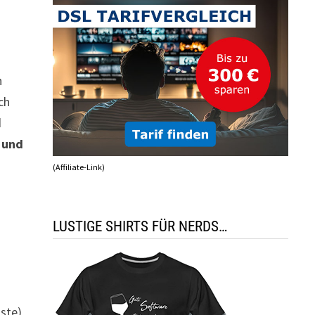
n
ch
d
 und
(Affiliate-Link)
LUSTIGE SHIRTS FÜR NERDS…
aste)