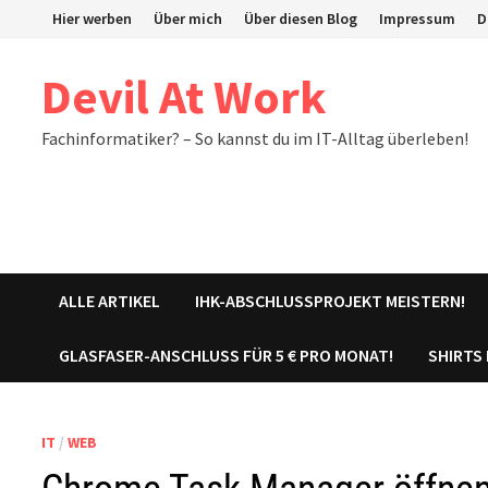
Zum
Hier werben
Über mich
Über diesen Blog
Impressum
D
Inhalt
springen
Devil At Work
Fachinformatiker? – So kannst du im IT-Alltag überleben!
ALLE ARTIKEL
IHK-ABSCHLUSSPROJEKT MEISTERN!
GLASFASER-ANSCHLUSS FÜR 5 € PRO MONAT!
SHIRTS
IT
/
WEB