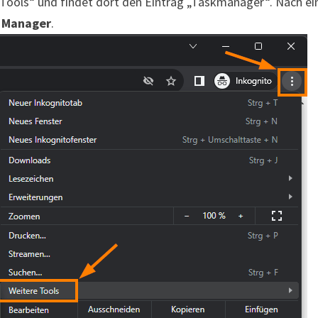
Tools“ und findet dort den Eintrag „Taskmanager“. Nach e
 Manager
.