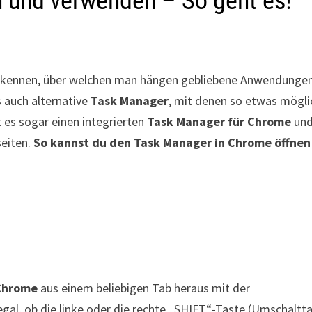
 und verwenden – So geht es!
kennen, über welchen man hängen gebliebene Anwendunge
s auch alternative
Task Manager
, mit denen so etwas mögli
 es sogar einen integrierten
Task Manager für Chrome
un
seiten.
So kannst du den Task Manager in Chrome öffnen
Chrome
aus einem beliebigen Tab heraus mit der
gal, ob die linke oder die rechte „SHIFT“-Taste (Umschaltt