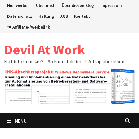
Zum
Hier werben
Über mich
Über diesen Blog
Impressum
Inhalt
Datenschutz
Haftung
AGB
Kontakt
springen
*= Affiliate-/Werbelink
Devil At Work
Fachinformatiker? – So kannst du im IT-Alltag überleben!
MENÜ