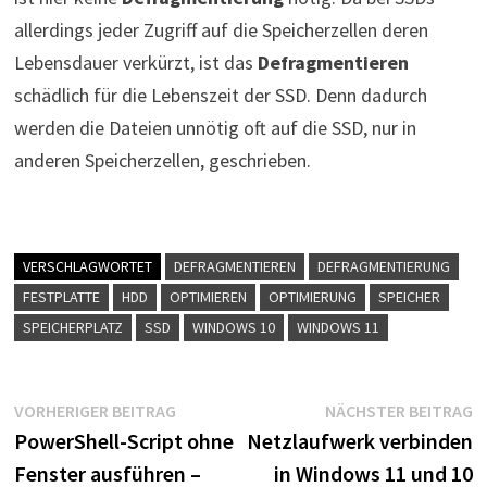
allerdings jeder Zugriff auf die Speicherzellen deren
Lebensdauer verkürzt, ist das
Defragmentieren
schädlich für die Lebenszeit der SSD. Denn dadurch
werden die Dateien unnötig oft auf die SSD, nur in
anderen Speicherzellen, geschrieben.
VERSCHLAGWORTET
DEFRAGMENTIEREN
DEFRAGMENTIERUNG
FESTPLATTE
HDD
OPTIMIEREN
OPTIMIERUNG
SPEICHER
SPEICHERPLATZ
SSD
WINDOWS 10
WINDOWS 11
Beitragsnavigation
Vorheriger
N
VORHERIGER BEITRAG
NÄCHSTER BEITRAG
Beitrag:
B
PowerShell-Script ohne
Netzlaufwerk verbinden
Fenster ausführen –
in Windows 11 und 10