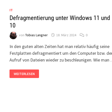
IT
Defragmentierung unter Windows 11 und
10
von
Tobias Langner
18. März 2024
0
In den guten alten Zeiten hat man relativ häufig seine
Festplatten defragmentiert um den Computer bzw. de
Aufruf von Dateien wieder zu beschleunigen. Wie man
DEFRAGMENTIERUNG
WEITERLESEN
UNTER
WINDOWS
11
UND
10