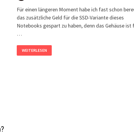
Für einen längeren Moment habe ich fast schon bere
das zusätzliche Geld für die SSD-Variante dieses
Notebooks gespart zu haben, denn das Gehäuse ist 
…
HP
WEITERLESEN
NOTEBOOK
17-
BY0100NG:
ÖFFNEN
UND
SSD
EINBAUEN,
AKKU-
LADEPROBLEME
BEHEBEN
n?