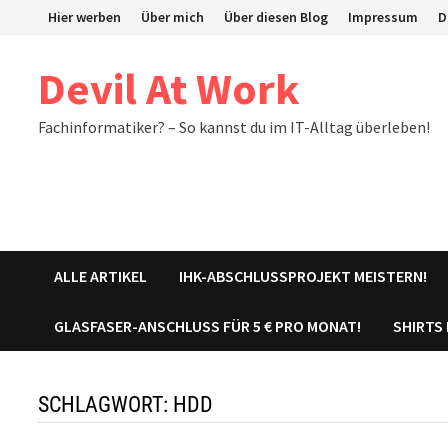
Zum
Hier werben
Über mich
Über diesen Blog
Impressum
D
Inhalt
springen
Devil At Work
Fachinformatiker? – So kannst du im IT-Alltag überleben!
ALLE ARTIKEL
IHK-ABSCHLUSSPROJEKT MEISTERN!
GLASFASER-ANSCHLUSS FÜR 5 € PRO MONAT!
SHIRTS
SCHLAGWORT:
HDD