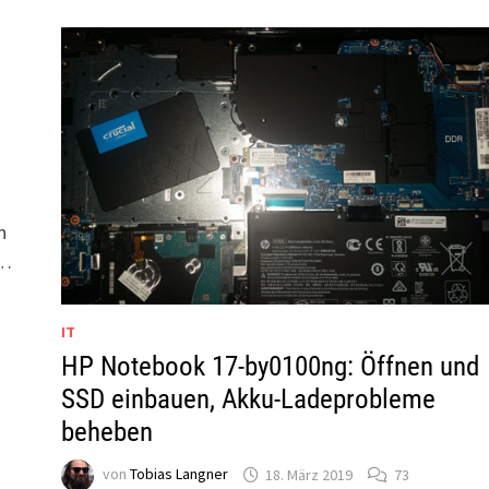
n
 …
IT
HP Notebook 17-by0100ng: Öffnen und
SSD einbauen, Akku-Ladeprobleme
beheben
von
Tobias Langner
18. März 2019
73