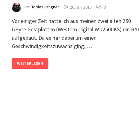
von
Tobias Langner
20. Juli 2015
0
Vor einiger Zeit hatte ich aus meinen zwei alten 250
GByte-Festplatten (Western Digital WD2500KS) ein RA
aufgebaut. Da es mir dabei um einen
Geschwindigkeitszuwachs ging, …
LOHNT
WEITERLESEN
SICH
EIN
RAID0
MIT
ALTEN
FESTPLATTEN?