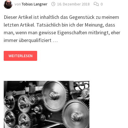
von
Tobias Langner
16. Dezember 2018
0
Dieser Artikel ist inhaltlich das Gegenstück zu meinem
letzten Artikel. Tatsächlich bin ich der Meinung, dass
man, wenn man gewisse Eigenschaften mitbringt, eher
immer überqualifiziert …
ÜBERQUALIFIZIERT
WEITERLESEN
UND
UNTERBEZAHLT
IN
DER
IT-
BRANCHE?