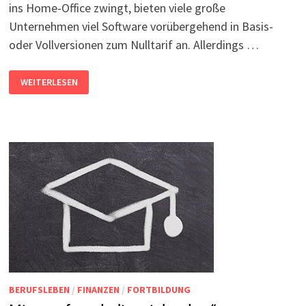
ins Home-Office zwingt, bieten viele große
Unternehmen viel Software vorübergehend in Basis-
oder Vollversionen zum Nulltarif an. Allerdings …
SOFTWARE
WEITERLESEN
FÜRS
HOME-
OFFICE
ZUM
NULLTARIF
BERUFSLEBEN
/
FINANZEN
/
FORTBILDUNG