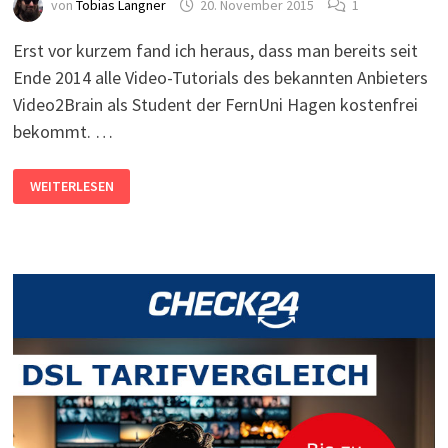
von
Tobias Langner
20. November 2015
1
Erst vor kurzem fand ich heraus, dass man bereits seit
Ende 2014 alle Video-Tutorials des bekannten Anbieters
Video2Brain als Student der FernUni Hagen kostenfrei
bekommt. …
ALLE
WEITERLESEN
VIDEO2BRAIN-
TUTORIALS
KOSTENLOS
FÜR
STUDENTEN