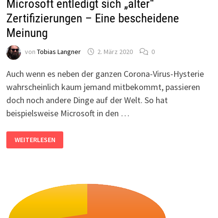
Microsoft entledigt sich „alter“
Zertifizierungen – Eine bescheidene
Meinung
von
Tobias Langner
2. März 2020
0
Auch wenn es neben der ganzen Corona-Virus-Hysterie
wahrscheinlich kaum jemand mitbekommt, passieren
doch noch andere Dinge auf der Welt. So hat
beispielsweise Microsoft in den …
MICROSOFT
WEITERLESEN
ENTLEDIGT
SICH
„ALTER“
ZERTIFIZIERUNGEN
–
EINE
BESCHEIDENE
MEINUNG