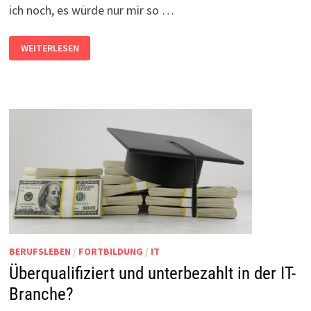
ich noch, es würde nur mir so …
GRÜNDE
WEITERLESEN
WARUM
PRIVATPROJEKTE
SCHEITERN
BERUFSLEBEN
/
FORTBILDUNG
/
IT
Überqualifiziert und unterbezahlt in der IT-
Branche?