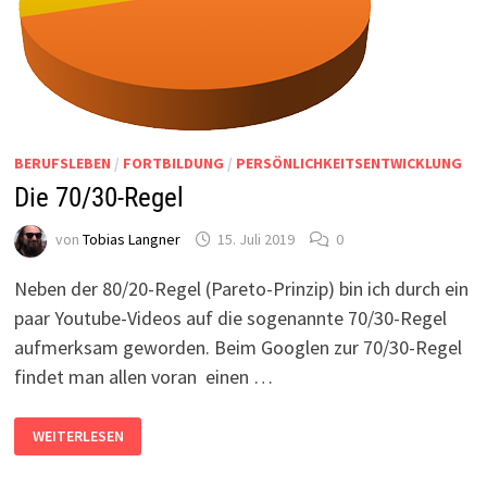
BERUFSLEBEN
/
FORTBILDUNG
/
PERSÖNLICHKEITSENTWICKLUNG
Die 70/30-Regel
von
Tobias Langner
15. Juli 2019
0
Neben der 80/20-Regel (Pareto-Prinzip) bin ich durch ein
paar Youtube-Videos auf die sogenannte 70/30-Regel
aufmerksam geworden. Beim Googlen zur 70/30-Regel
findet man allen voran einen …
DIE
WEITERLESEN
70/30-
REGEL