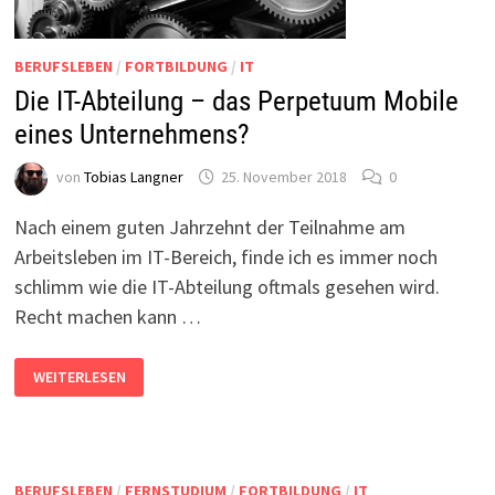
BERUFSLEBEN
/
FORTBILDUNG
/
IT
Die IT-Abteilung – das Perpetuum Mobile
eines Unternehmens?
von
Tobias Langner
25. November 2018
0
Nach einem guten Jahrzehnt der Teilnahme am
Arbeitsleben im IT-Bereich, finde ich es immer noch
schlimm wie die IT-Abteilung oftmals gesehen wird.
Recht machen kann …
DIE
WEITERLESEN
IT-
ABTEILUNG
–
DAS
PERPETUUM
MOBILE
EINES
BERUFSLEBEN
/
FERNSTUDIUM
/
FORTBILDUNG
/
IT
UNTERNEHMENS?