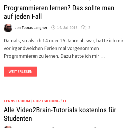
Programmieren lernen? Das sollte man
auf jeden Fall
von
Tobias Langner
14. Juli 2018
2
Damals, so als ich 14 oder 15 Jahre alt war, hatte ich mir
vor irgendwelchen Ferien mal vorgenommen
Programmieren zu lernen. Dazu hatte ich mir …
PROGRAMMIEREN
WEITERLESEN
LERNEN?
DAS
SOLLTE
MAN
AUF
JEDEN
FALL
FERNSTUDIUM
/
FORTBILDUNG
/
IT
Alle Video2Brain-Tutorials kostenlos für
Studenten