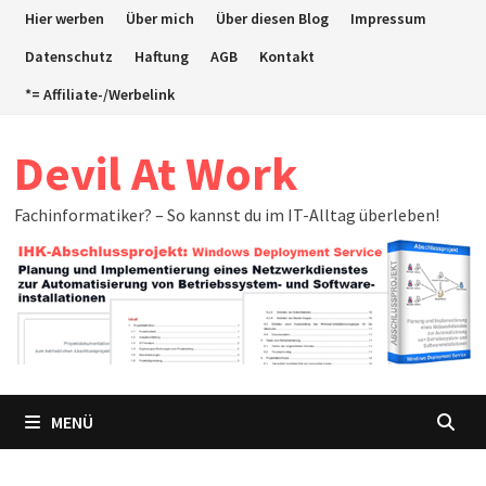
Zum
Hier werben
Über mich
Über diesen Blog
Impressum
Inhalt
Datenschutz
Haftung
AGB
Kontakt
springen
*= Affiliate-/Werbelink
Devil At Work
Fachinformatiker? – So kannst du im IT-Alltag überleben!
MENÜ