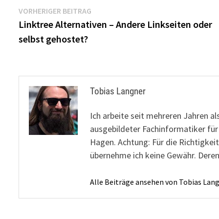
Beitragsnavigation
Vorheriger
VORHERIGER BEITRAG
Beitrag:
Linktree Alternativen – Andere Linkseiten oder
selbst gehostet?
Tobias Langner
Ich arbeite seit mehreren Jahren al
ausgebildeter Fachinformatiker fü
Hagen. Achtung: Für die Richtigkeit
übernehme ich keine Gewähr. Deren
Alle Beiträge ansehen von Tobias Lan