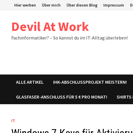
Zum
Hier werben
Über mich
Über diesen Blog
Impressum
D
Inhalt
springen
Devil At Work
Fachinformatiker? – So kannst du im IT-Alltag überleben!
ALLE ARTIKEL
IHK-ABSCHLUSSPROJEKT MEISTERN!
GLASFASER-ANSCHLUSS FÜR 5 € PRO MONAT!
SHIRTS
IT