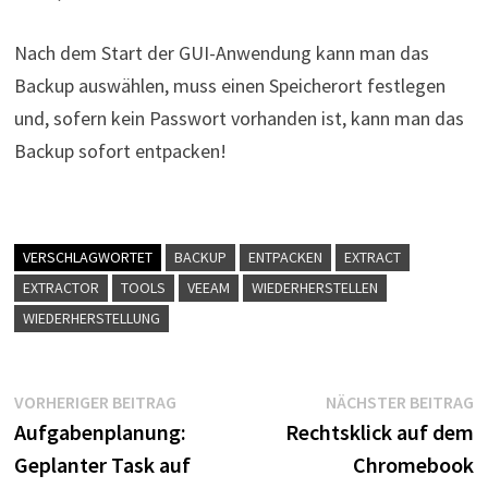
Nach dem Start der GUI-Anwendung kann man das
Backup auswählen, muss einen Speicherort festlegen
und, sofern kein Passwort vorhanden ist, kann man das
Backup sofort entpacken!
VERSCHLAGWORTET
BACKUP
ENTPACKEN
EXTRACT
EXTRACTOR
TOOLS
VEEAM
WIEDERHERSTELLEN
WIEDERHERSTELLUNG
Beitragsnavigation
Vorheriger
N
VORHERIGER BEITRAG
NÄCHSTER BEITRAG
Beitrag:
B
Aufgabenplanung:
Rechtsklick auf dem
Geplanter Task auf
Chromebook