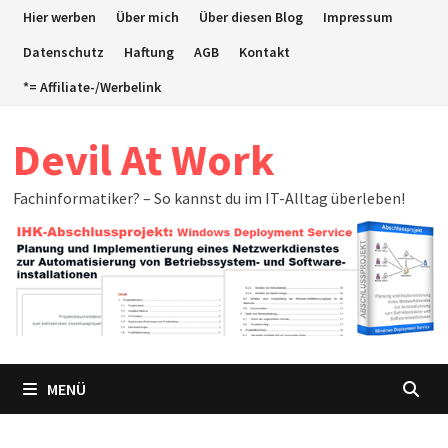
Zum
Hier werben
Über mich
Über diesen Blog
Impressum
Inhalt
Datenschutz
Haftung
AGB
Kontakt
springen
*= Affiliate-/Werbelink
Devil At Work
Fachinformatiker? – So kannst du im IT-Alltag überleben!
MENÜ