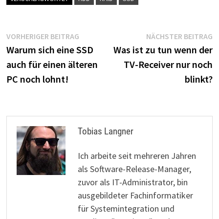
Beitragsnavigation
Vorheriger
N
VORHERIGER BEITRAG
NÄCHSTER BEITRAG
Beitrag:
B
Warum sich eine SSD
Was ist zu tun wenn der
auch für einen älteren
TV-Receiver nur noch
PC noch lohnt!
blinkt?
Tobias Langner
Ich arbeite seit mehreren Jahren
als Software-Release-Manager,
zuvor als IT-Administrator, bin
ausgebildeter Fachinformatiker
für Systemintegration und