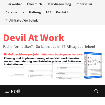
Zum
Hier werben
Über mich
Über diesen Blog
Impressum
Inhalt
Datenschutz
Haftung
AGB
Kontakt
springen
*= Affiliate-/Werbelink
Devil At Work
Fachinformatiker? – So kannst du im IT-Alltag überleben!
MENÜ