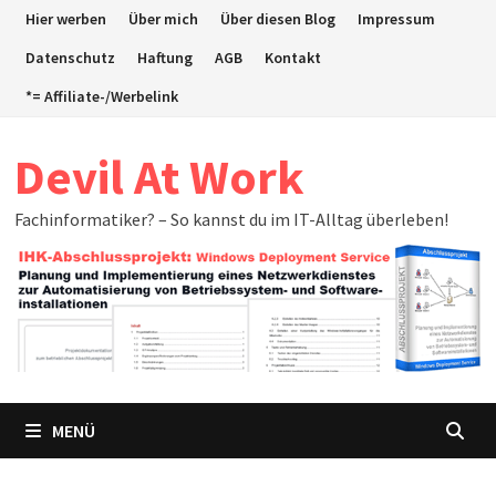
Zum
Hier werben
Über mich
Über diesen Blog
Impressum
Inhalt
Datenschutz
Haftung
AGB
Kontakt
springen
*= Affiliate-/Werbelink
Devil At Work
Fachinformatiker? – So kannst du im IT-Alltag überleben!
MENÜ