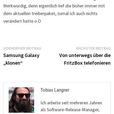
Merkwürdig, denn eigentlich lief die bisher immer mit
dem aktuellen treiberpaket, zumal ich auch nichts
verändert hatte o.O
Beitragsnavigation
Vorheriger
N
VORHERIGER BEITRAG
NÄCHSTER BEITRAG
Beitrag:
B
Samsung Galaxy
Von unterwegs über die
„klonen“
FritzBox telefonieren
Tobias Langner
Ich arbeite seit mehreren Jahren
als Software-Release-Manager,