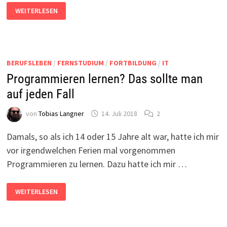
AUTOIT
WEITERLESEN
–
WO
IST
DER
RECORDER
HIN?
BERUFSLEBEN
/
FERNSTUDIUM
/
FORTBILDUNG
/
IT
Programmieren lernen? Das sollte man
auf jeden Fall
von
Tobias Langner
14. Juli 2018
2
Damals, so als ich 14 oder 15 Jahre alt war, hatte ich mir
vor irgendwelchen Ferien mal vorgenommen
Programmieren zu lernen. Dazu hatte ich mir …
PROGRAMMIEREN
WEITERLESEN
LERNEN?
DAS
SOLLTE
MAN
AUF