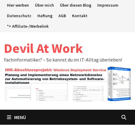
Zum
Hier werben
Über mich
Über diesen Blog
Impressum
Inhalt
Datenschutz
Haftung
AGB
Kontakt
springen
*= Affiliate-/Werbelink
Devil At Work
Fachinformatiker? – So kannst du im IT-Alltag überleben!
MENÜ