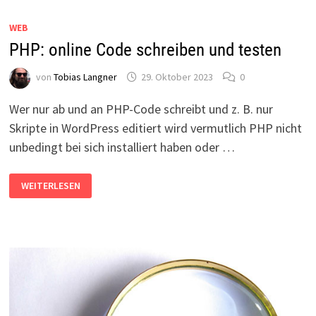
EXCELPROGRAMMIERUNG
WEB
PHP: online Code schreiben und testen
von
Tobias Langner
29. Oktober 2023
0
Wer nur ab und an PHP-Code schreibt und z. B. nur
Skripte in WordPress editiert wird vermutlich PHP nicht
unbedingt bei sich installiert haben oder …
PHP:
WEITERLESEN
ONLINE
CODE
SCHREIBEN
UND
TESTEN