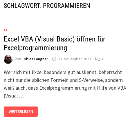
SCHLAGWORT:
PROGRAMMIEREN
IT
Excel VBA (Visual Basic) öffnen für
Excelprogrammierung
von
Tobias Langner
23. November 2023
0
Wer sich mit Excel besonders gut auskennt, beherrscht
nicht nur die üblichen Formeln und S-Verweise, sondern
weiß auch, dass Excelprogrammierung mit Hilfe von VBA
(Visual …
EXCEL
WEITERLESEN
VBA
(VISUAL
BASIC)
ÖFFNEN
FÜR