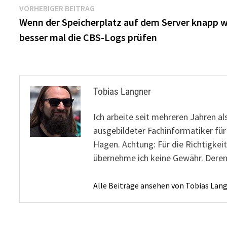
Beitragsnavigation
Vorheriger
VORHERIGER BEITRAG
Beitrag:
Wenn der Speicherplatz auf dem Server knapp w
besser mal die CBS-Logs prüfen
Tobias Langner
Ich arbeite seit mehreren Jahren al
ausgebildeter Fachinformatiker fü
Hagen. Achtung: Für die Richtigkeit
übernehme ich keine Gewähr. Deren
Alle Beiträge ansehen von Tobias Lan