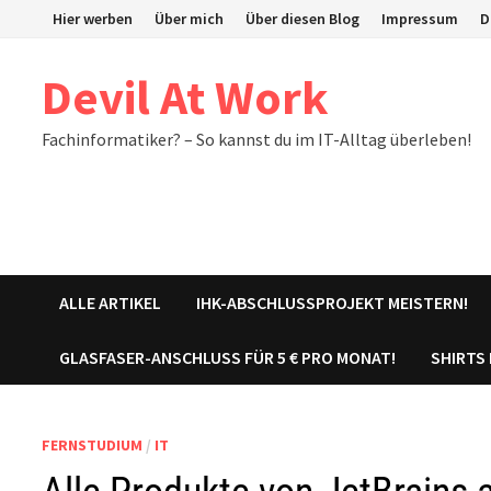
Zum
Hier werben
Über mich
Über diesen Blog
Impressum
D
Inhalt
springen
Devil At Work
Fachinformatiker? – So kannst du im IT-Alltag überleben!
ALLE ARTIKEL
IHK-ABSCHLUSSPROJEKT MEISTERN!
GLASFASER-ANSCHLUSS FÜR 5 € PRO MONAT!
SHIRTS
FERNSTUDIUM
/
IT