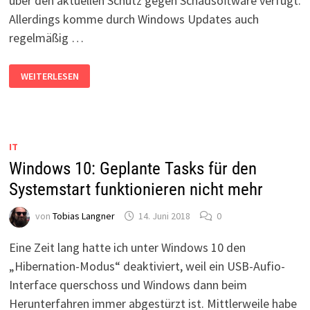
über den aktuellen Schutz gegen Schadsoftware verfügt.
Allerdings komme durch Windows Updates auch
regelmäßig …
AUTOMATISCHE
WEITERLESEN
WINDOWS
UPDATES
DEAKTIVIEREN
IN
WINDOWS
10
+
IT
11
Windows 10: Geplante Tasks für den
Systemstart funktionieren nicht mehr
von
Tobias Langner
14. Juni 2018
0
Eine Zeit lang hatte ich unter Windows 10 den
„Hibernation-Modus“ deaktiviert, weil ein USB-Aufio-
Interface querschoss und Windows dann beim
Herunterfahren immer abgestürzt ist. Mittlerweile habe