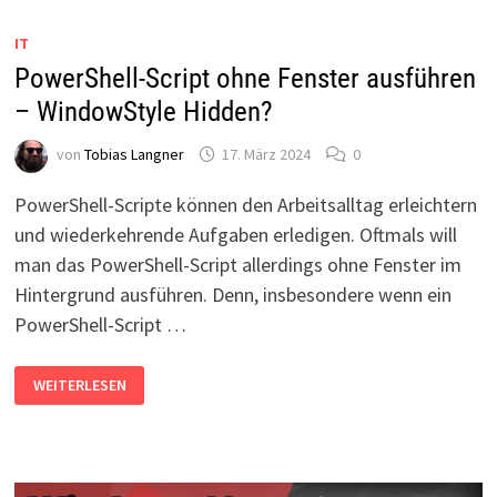
GESTARTET!
IT
PowerShell-Script ohne Fenster ausführen
– WindowStyle Hidden?
von
Tobias Langner
17. März 2024
0
PowerShell-Scripte können den Arbeitsalltag erleichtern
und wiederkehrende Aufgaben erledigen. Oftmals will
man das PowerShell-Script allerdings ohne Fenster im
Hintergrund ausführen. Denn, insbesondere wenn ein
PowerShell-Script …
POWERSHELL-
WEITERLESEN
SCRIPT
OHNE
FENSTER
AUSFÜHREN
–
WINDOWSTYLE
HIDDEN?