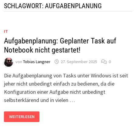
SCHLAGWORT:
AUFGABENPLANUNG
IT
Aufgabenplanung: Geplanter Task auf
Notebook nicht gestartet!
von
Tobias Langner
27. September 2025
0
Die Aufgabenplanung von Tasks unter Windows ist seit
jeher nicht unbedingt einfach zu bedienen, da die
Konfiguration einer Aufgabe nicht unbedingt
selbsterklärend und in vielen …
AUFGABENPLANUNG:
WEITERLESEN
GEPLANTER
TASK
AUF
NOTEBOOK
NICHT