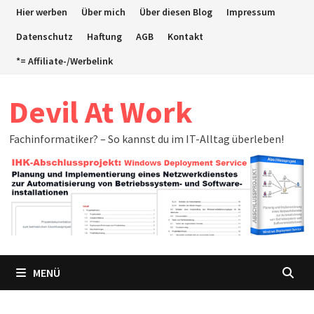
Zum
Hier werben
Über mich
Über diesen Blog
Impressum
Inhalt
Datenschutz
Haftung
AGB
Kontakt
springen
*= Affiliate-/Werbelink
Devil At Work
Fachinformatiker? – So kannst du im IT-Alltag überleben!
MENÜ