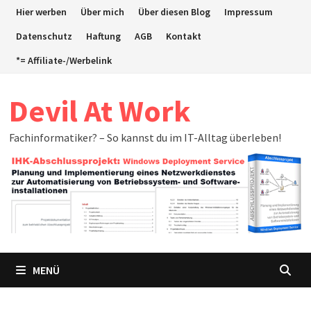
Zum
Hier werben
Über mich
Über diesen Blog
Impressum
Inhalt
Datenschutz
Haftung
AGB
Kontakt
springen
*= Affiliate-/Werbelink
Devil At Work
Fachinformatiker? – So kannst du im IT-Alltag überleben!
MENÜ