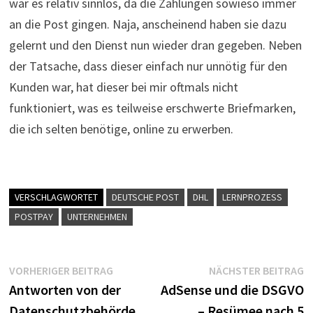
war es relativ sinnlos, da die Zahlungen sowieso immer
an die Post gingen. Naja, anscheinend haben sie dazu
gelernt und den Dienst nun wieder dran gegeben. Neben
der Tatsache, dass dieser einfach nur unnötig für den
Kunden war, hat dieser bei mir oftmals nicht
funktioniert, was es teilweise erschwerte Briefmarken,
die ich selten benötige, online zu erwerben.
VERSCHLAGWORTET
DEUTSCHE POST
DHL
LERNPROZESS
POSTPAY
UNTERNEHMEN
Beitragsnavigation
Vorheriger
N
VORHERIGER BEITRAG
NÄCHSTER BEITRAG
Beitrag:
B
Antworten von der
AdSense und die DSGVO
Datenschutzbehörde
– Resümee nach 5