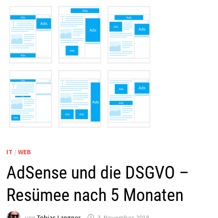
IT
/
WEB
AdSense und die DSGVO –
Resümee nach 5 Monaten
von
Tobias Langner
3. November 2018