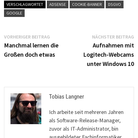
VERSCHLAGWORTET
ADSENSE
COOKIE-BANNER
DSGVO
GOOGLE
Beitragsnavigation
Vorheriger
N
VORHERIGER BEITRAG
NÄCHSTER BEITRAG
Beitrag:
B
Manchmal lernen die
Aufnahmen mit
Großen doch etwas
Logitech-Webcams
unter Windows 10
Tobias Langner
Ich arbeite seit mehreren Jahren
als Software-Release-Manager,
zuvor als IT-Administrator, bin
ausgebildeter Fachinformatiker