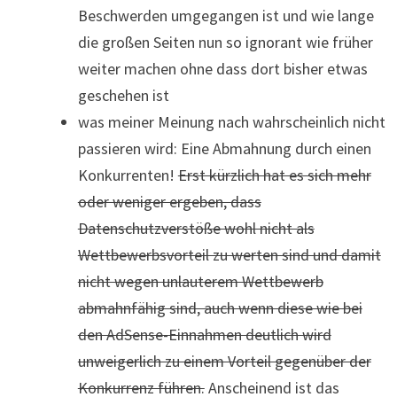
Beschwerden umgegangen ist und wie lange
die großen Seiten nun so ignorant wie früher
weiter machen ohne dass dort bisher etwas
geschehen ist
was meiner Meinung nach wahrscheinlich nicht
passieren wird: Eine Abmahnung durch einen
Konkurrenten!
Erst kürzlich hat es sich mehr
oder weniger ergeben, dass
Datenschutzverstöße wohl nicht als
Wettbewerbsvorteil zu werten sind und damit
nicht wegen unlauterem Wettbewerb
abmahnfähig sind, auch wenn diese wie bei
den AdSense-Einnahmen deutlich wird
unweigerlich zu einem Vorteil gegenüber der
Konkurrenz führen.
Anscheinend ist das