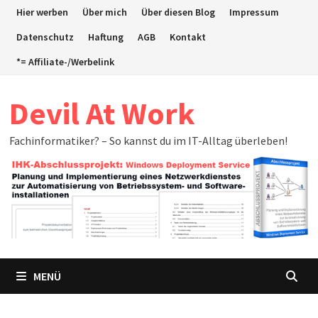
Zum
Hier werben
Über mich
Über diesen Blog
Impressum
Inhalt
Datenschutz
Haftung
AGB
Kontakt
springen
*= Affiliate-/Werbelink
Devil At Work
Fachinformatiker? – So kannst du im IT-Alltag überleben!
MENÜ