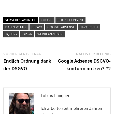
VERSCHLAGWORTET
COOKIE
COOKIECONSENT
DATENSCHUTZ
DSGVO
GOOGLE ADSENSE
JAVASCRIPT
JQUERY
OPT-IN
WERBEANZEIGEN
Beitragsnavigation
Vorheriger
N
VORHERIGER BEITRAG
NÄCHSTER BEITRAG
Beitrag:
B
Endlich Ordnung dank
Google Adsense DSGVO-
der DSGVO
konform nutzen? #2
Tobias Langner
Ich arbeite seit mehreren Jahren