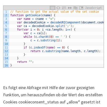
JavaScript
1
// function to get the actual value of the set cookie
2
function
getCookie
(
cname
)
{
3
var
name
=
cname
+
"="
;
4
var
decodedCookie
=
decodeURIComponent
(
document
.
cooki
5
var
ca
=
decodedCookie
.
split
(
';'
)
;
6
for
(
var
i
=
0
;
i
<
ca
.
length
;
i
++
)
{
7
var
c
=
ca
[
i
]
;
8
while
(
c
.
charAt
(
0
)
==
' '
)
{
9
c
=
c
.
substring
(
1
)
;
10
}
11
if
(
c
.
indexOf
(
name
)
==
0
)
{
12
return
c
.
substring
(
name
.
length
,
c
.
length
)
;
13
}
14
}
15
return
""
;
16
}
Es folgt eine Abfrage mit Hilfe der zuvor gezeigten
Funktion, um herauszufinden ob der Wert des erstellten
Cookies cookieconsent_status auf „allow“ gesetzt ist