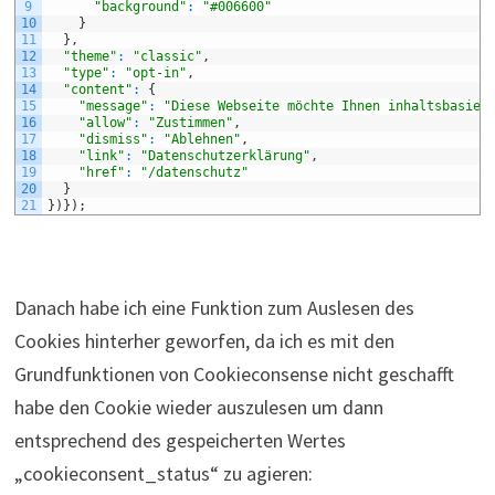
9
"background"
:
"#006600"
10
}
11
}
,
12
"theme"
:
"classic"
,
13
"type"
:
"opt-in"
,
14
"content"
:
{
15
"message"
:
"Diese Webseite möchte Ihnen inhaltsbasier
16
"allow"
:
"Zustimmen"
,
17
"dismiss"
:
"Ablehnen"
,
18
"link"
:
"Datenschutzerklärung"
,
19
"href"
:
"/datenschutz"
20
}
21
}
)
}
)
;
Danach habe ich eine Funktion zum Auslesen des
Cookies hinterher geworfen, da ich es mit den
Grundfunktionen von Cookieconsense nicht geschafft
habe den Cookie wieder auszulesen um dann
entsprechend des gespeicherten Wertes
„cookieconsent_status“ zu agieren: