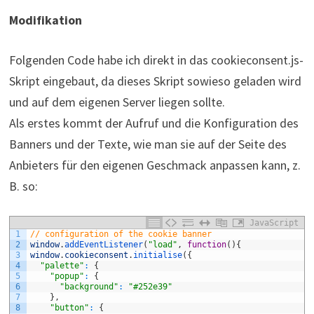
Modifikation
Folgenden Code habe ich direkt in das cookieconsent.js-
Skript eingebaut, da dieses Skript sowieso geladen wird
und auf dem eigenen Server liegen sollte.
Als erstes kommt der Aufruf und die Konfiguration des
Banners und der Texte, wie man sie auf der Seite des
Anbieters für den eigenen Geschmack anpassen kann, z.
B. so:
JavaScript
1
// configuration of the cookie banner
2
window
.
addEventListener
(
"load"
,
function
(
)
{
3
window
.
cookieconsent
.
initialise
(
{
4
"palette"
:
{
5
"popup"
:
{
6
"background"
:
"#252e39"
7
}
,
8
"button"
:
{