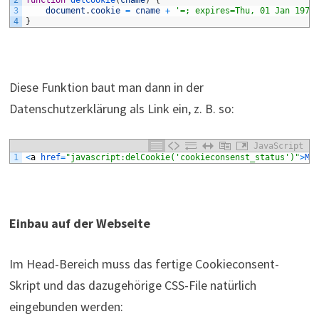
2
function
delCookie
(
cname
)
{
3
document
.
cookie
=
cname
+
'=; expires=Thu, 01 Jan 1970
4
}
Diese Funktion baut man dann in der
Datenschutzerklärung als Link ein, z. B. so:
JavaScript
1
<
a
href
=
"javascript:delCookie('cookieconsenst_status')"
>
Mi
Einbau auf der Webseite
Im Head-Bereich muss das fertige Cookieconsent-
Skript und das dazugehörige CSS-File natürlich
eingebunden werden: