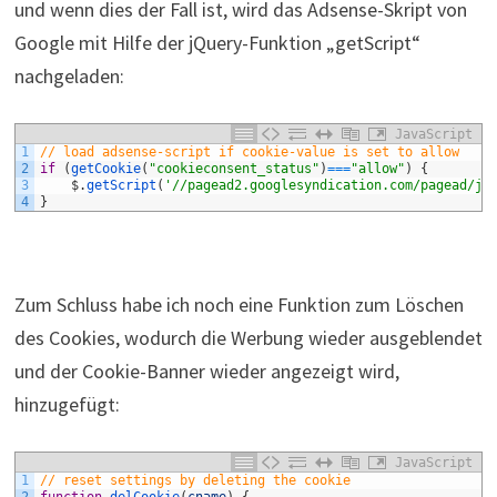
und wenn dies der Fall ist, wird das Adsense-Skript von
Google mit Hilfe der jQuery-Funktion „getScript“
nachgeladen:
JavaScript
1
// load adsense-script if cookie-value is set to allow
2
if
(
getCookie
(
"cookieconsent_status"
)
===
"allow"
)
{
3
$
.
getScript
(
'//pagead2.googlesyndication.com/pagead/js
4
}
Zum Schluss habe ich noch eine Funktion zum Löschen
des Cookies, wodurch die Werbung wieder ausgeblendet
und der Cookie-Banner wieder angezeigt wird,
hinzugefügt:
JavaScript
1
// reset settings by deleting the cookie