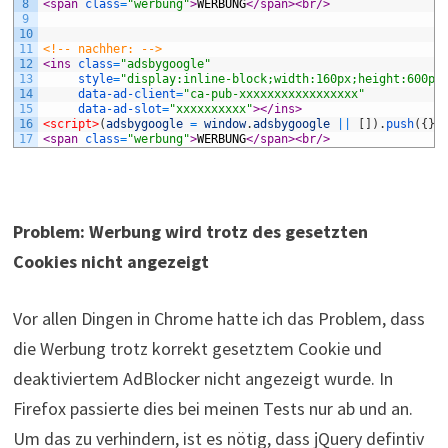
8
<span 
class
=
"werbung"
>
WERBUNG
</span>
<br/>
9
10
11
<!-- nachher: -->
12
<ins 
class
=
"adsbygoogle"
13
style
=
"display:inline-block;width:160px;height:600px
14
data-ad-client
=
"ca-pub-xxxxxxxxxxxxxxxxx"
15
data-ad-slot
=
"xxxxxxxxxx"
>
</ins>
16
<script>
(
adsbygoogle
=
window
.
adsbygoogle
||
[
]
)
.
push
(
{
}
)
17
<span 
class
=
"werbung"
>
WERBUNG
</span>
<br/>
Problem: Werbung wird trotz des gesetzten
Cookies nicht angezeigt
Vor allen Dingen in Chrome hatte ich das Problem, dass
die Werbung trotz korrekt gesetztem Cookie und
deaktiviertem AdBlocker nicht angezeigt wurde. In
Firefox passierte dies bei meinen Tests nur ab und an.
Um das zu verhindern, ist es nötig, dass jQuery defintiv