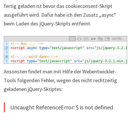
fertig geladen ist bevor das cookieconsent-Skript
ausgeführt wird. Dafür habe ich den Zusatz „async“
beim Laden des jQuery-Skripts entfernt.
XHTML
1
<!-- Aus ... -->
2
<script 
async 
type
=
"text/javascript"
src
=
"js/jquery-3.2.1.
3
4
<!-- ... wird dann: -->
5
<script 
type
=
"text/javascript"
src
=
"js/jquery-3.2.1.min.js
Ansonsten findet man mit Hilfe der Webentwickler-
Tools folgenden Fehler, wegen des nicht rechtzeitig
geladenen jQuery-Skriptes:
Uncaught ReferenceError: $ is not defined