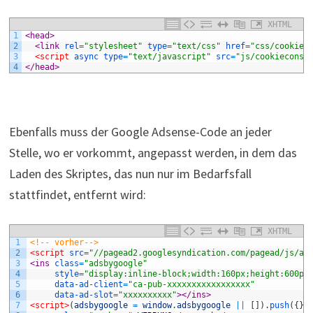
XHTML
1
<head>
2
<link 
rel
=
"stylesheet"
type
=
"text/css"
href
=
"css/cookiec
3
<script 
async 
type
=
"text/javascript"
src
=
"js/cookieconse
4
</head>
Ebenfalls muss der Google Adsense-Code an jeder
Stelle, wo er vorkommt, angepasst werden, in dem das
Laden des Skriptes, das nun nur im Bedarfsfall
stattfindet, entfernt wird:
XHTML
1
<!-- vorher-->
2
<script 
src
=
"//pagead2.googlesyndication.com/pagead/js/ad
3
<ins 
class
=
"adsbygoogle"
4
style
=
"display:inline-block;width:160px;height:600px
5
data-ad-client
=
"ca-pub-xxxxxxxxxxxxxxxxx"
6
data-ad-slot
=
"xxxxxxxxxx"
>
</ins>
7
<script>
(
adsbygoogle
=
window
.
adsbygoogle
||
[
]
)
.
push
(
{
}
)