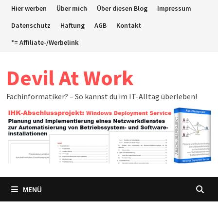
Zum
Hier werben
Über mich
Über diesen Blog
Impressum
Inhalt
Datenschutz
Haftung
AGB
Kontakt
springen
*= Affiliate-/Werbelink
Devil At Work
Fachinformatiker? – So kannst du im IT-Alltag überleben!
MENÜ