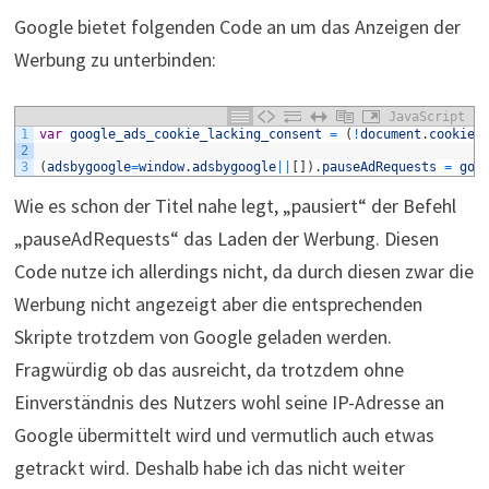
Google bietet folgenden Code an um das Anzeigen der
Werbung zu unterbinden:
JavaScript
1
var
google_ads_cookie_lacking_consent
=
(
!
document
.
cookie
.
2
3
(
adsbygoogle
=
window
.
adsbygoogle
||
[
]
)
.
pauseAdRequests
=
goo
Wie es schon der Titel nahe legt, „pausiert“ der Befehl
„pauseAdRequests“ das Laden der Werbung. Diesen
Code nutze ich allerdings nicht, da durch diesen zwar die
Werbung nicht angezeigt aber die entsprechenden
Skripte trotzdem von Google geladen werden.
Fragwürdig ob das ausreicht, da trotzdem ohne
Einverständnis des Nutzers wohl seine IP-Adresse an
Google übermittelt wird und vermutlich auch etwas
getrackt wird. Deshalb habe ich das nicht weiter