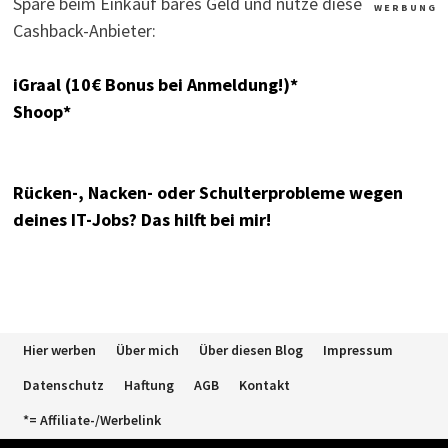
Spare beim Einkauf bares Geld und nutze diese
W E R B U N G
Cashback-Anbieter:
iGraal (10€ Bonus bei Anmeldung!)*
Shoop*
Rücken-, Nacken- oder Schulterprobleme wegen
deines IT-Jobs? Das hilft bei mir!
Hier werben
Über mich
Über diesen Blog
Impressum
Datenschutz
Haftung
AGB
Kontakt
*= Affiliate-/Werbelink