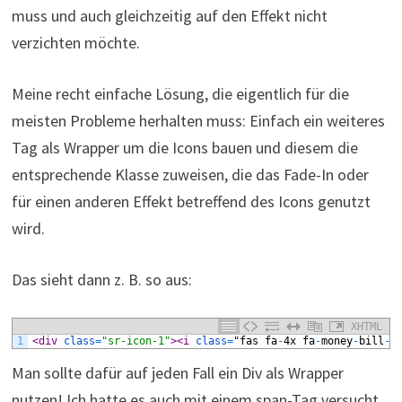
muss und auch gleichzeitig auf den Effekt nicht
verzichten möchte.
Meine recht einfache Lösung, die eigentlich für die
meisten Probleme herhalten muss: Einfach ein weiteres
Tag als Wrapper um die Icons bauen und diesem die
entsprechende Klasse zuweisen, die das Fade-In oder
für einen anderen Effekt betreffend des Icons genutzt
wird.
Das sieht dann z. B. so aus:
XHTML
1
<div 
class
=
"sr-icon-1"
>
<i 
class
=
"fas
fa
-
4x
fa
-
money
-
bill
-
w
Man sollte dafür auf jeden Fall ein Div als Wrapper
nutzen! Ich hatte es auch mit einem span-Tag versucht,