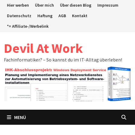
Zum
Hier werben
Über mich
Über diesen Blog
Impressum
Inhalt
Datenschutz
Haftung
AGB
Kontakt
springen
*= Affiliate-/Werbelink
Devil At Work
Fachinformatiker? – So kannst du im IT-Alltag überleben!
MENÜ