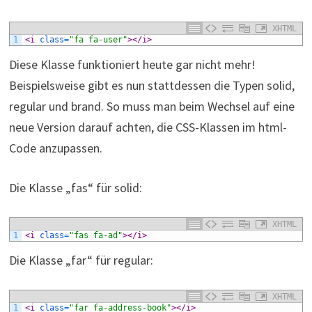
XHTML
1
<i 
class
=
"fa fa-user"
>
</i>
Diese Klasse funktioniert heute gar nicht mehr!
Beispielsweise gibt es nun stattdessen die Typen solid,
regular und brand. So muss man beim Wechsel auf eine
neue Version darauf achten, die CSS-Klassen im html-
Code anzupassen.
Die Klasse „fas“ für solid:
XHTML
1
<i 
class
=
"fas fa-ad"
>
</i>
Die Klasse „far“ für regular:
XHTML
1
<i 
class
=
"far fa-address-book"
>
</i>