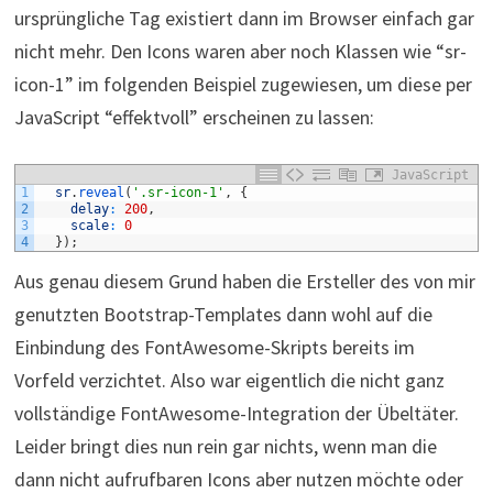
ursprüngliche Tag existiert dann im Browser einfach gar
nicht mehr. Den Icons waren aber noch Klassen wie “sr-
icon-1” im folgenden Beispiel zugewiesen, um diese per
JavaScript “effektvoll” erscheinen zu lassen:
JavaScript
1
sr
.
reveal
(
'.sr-icon-1'
,
{
2
delay
:
200
,
3
scale
:
0
4
}
)
;
Aus genau diesem Grund haben die Ersteller des von mir
genutzten Bootstrap-Templates dann wohl auf die
Einbindung des FontAwesome-Skripts bereits im
Vorfeld verzichtet. Also war eigentlich die nicht ganz
vollständige FontAwesome-Integration der Übeltäter.
Leider bringt dies nun rein gar nichts, wenn man die
dann nicht aufrufbaren Icons aber nutzen möchte oder