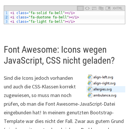
XHTML
1
<i 
class
=
"fa-solid fa-bell"
>
</i>
2
<i 
class
=
"fa-duotone fa-bell"
>
</i>
3
<i 
class
=
"fa-light fa-bell"
>
</i>
Font Awesome: Icons wegen
JavaScript, CSS nicht geladen?
Sind die Icons jedoch vorhanden
und auch die CSS-Klassen korrekt
zugewiesen, so muss man noch
prüfen, ob man die Font Awesome-JavaScript-Datei
eingebunden hat! In meinem genutzten Bootstrap-
Template war dies nicht der Fall. Zwar aus gutem Grund