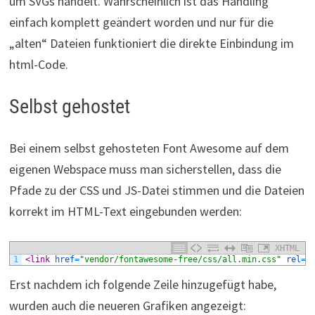
um SVGs handelt. Wahrscheinlich ist das Handling
einfach komplett geändert worden und nur für die
„alten“ Dateien funktioniert die direkte Einbindung im
html-Code.
Selbst gehostet
Bei einem selbst gehosteten Font Awesome auf dem
eigenen Webspace muss man sicherstellen, dass die
Pfade zu der CSS und JS-Datei stimmen und die Dateien
korrekt im HTML-Text eingebunden werden:
XHTML
1
<link 
href
=
"vendor/fontawesome-free/css/all.min.css"
rel
=
"
Erst nachdem ich folgende Zeile hinzugefügt habe,
wurden auch die neueren Grafiken angezeigt: