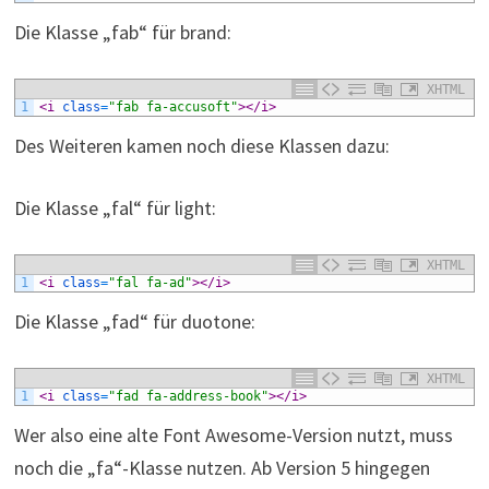
Die Klasse „fab“ für brand:
XHTML
1
<i 
class
=
"fab fa-accusoft"
>
</i>
Des Weiteren kamen noch diese Klassen dazu:
Die Klasse „fal“ für light:
XHTML
1
<i 
class
=
"fal fa-ad"
>
</i>
Die Klasse „fad“ für duotone:
XHTML
1
<i 
class
=
"fad fa-address-book"
>
</i>
Wer also eine alte Font Awesome-Version nutzt, muss
noch die „fa“-Klasse nutzen. Ab Version 5 hingegen