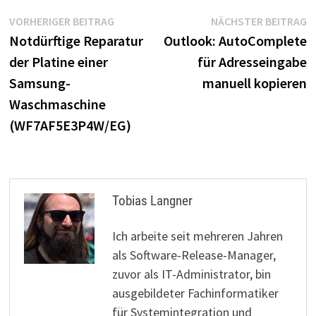
Beitragsnavigation
Vorheriger
N
VORHERIGER BEITRAG
NÄCHSTER BEITRAG
Beitrag:
B
Notdürftige Reparatur
Outlook: AutoComplete
der Platine einer
für Adresseingabe
Samsung-
manuell kopieren
Waschmaschine
(WF7AF5E3P4W/EG)
Tobias Langner
Ich arbeite seit mehreren Jahren
als Software-Release-Manager,
zuvor als IT-Administrator, bin
ausgebildeter Fachinformatiker
für Systemintegration und