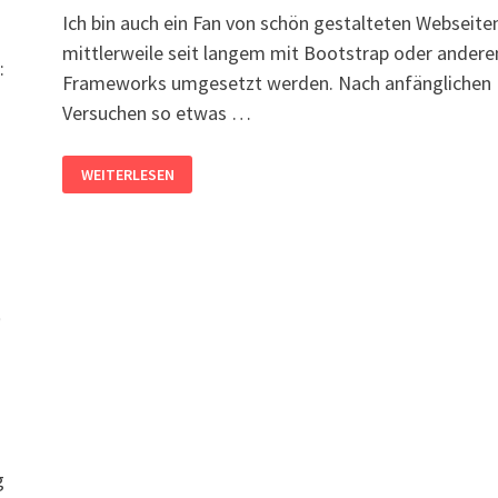
Ich bin auch ein Fan von schön gestalteten Webseiten
mittlerweile seit langem mit Bootstrap oder andere
:
Frameworks umgesetzt werden. Nach anfänglichen
Versuchen so etwas …
BOOTSTRAP
WEITERLESEN
UND
ANDERE
FRAMEWORKS
r
g