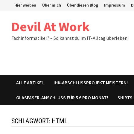
Zum
Hier werben
Über mich
Über diesen Blog
Impressum
D
Inhalt
springen
Devil At Work
Fachinformatiker? – So kannst du im IT-Alltag überleben!
ALLE ARTIKEL
IHK-ABSCHLUSSPROJEKT MEISTERN!
GLASFASER-ANSCHLUSS FÜR 5 € PRO MONAT!
SHIRTS
SCHLAGWORT:
HTML