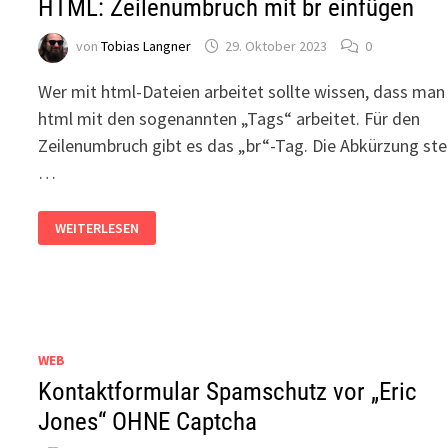
HTML: Zeilenumbruch mit br einfügen
von
Tobias Langner
29. Oktober 2023
0
Wer mit html-Dateien arbeitet sollte wissen, dass man 
html mit den sogenannten „Tags“ arbeitet. Für den
Zeilenumbruch gibt es das „br“-Tag. Die Abkürzung ste
…
HTML:
WEITERLESEN
ZEILENUMBRUCH
MIT
BR
EINFÜGEN
WEB
Kontaktformular Spamschutz vor „Eric
Jones“ OHNE Captcha