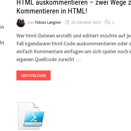
HTML auskommentieren – zwei Wege 
Kommentieren in HTML!
von
Tobias Langner
29. Oktober 2023
2
in
Wer html-Dateien erstellt und editiert möchte auf j
ht
Fall irgendwann html-Code auskommentieren oder 
einfach Kommentare einfügen um sich später noch 
eigenen Quellcode zurecht …
HTML
WEITERLESEN
AUSKOMMENTIEREN
–
ZWEI
WEGE
ZUM
KOMMENTIEREN
IN
HTML!