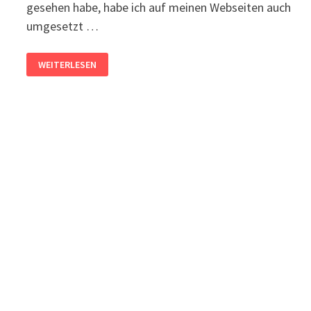
gesehen habe, habe ich auf meinen Webseiten auch
umgesetzt …
IMPRESSUM
WEITERLESEN
UND
DATENSCHUTZERKLÄRUNG
VOR
ABMAHNANWÄLTEN
VERSTECKEN