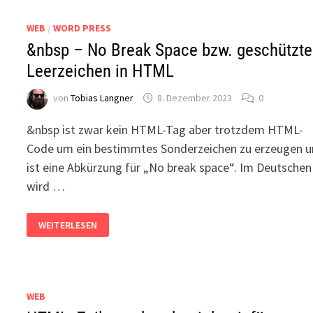
WEB
/
WORD PRESS
&nbsp – No Break Space bzw. geschützte
Leerzeichen in HTML
von
Tobias Langner
8. Dezember 2023
0
&nbsp ist zwar kein HTML-Tag aber trotzdem HTML-
Code um ein bestimmtes Sonderzeichen zu erzeugen 
ist eine Abkürzung für „No break space“. Im Deutschen
wird …
&NBSP
WEITERLESEN
–
NO
BREAK
SPACE
BZW.
GESCHÜTZTES
LEERZEICHEN
WEB
IN
HTML