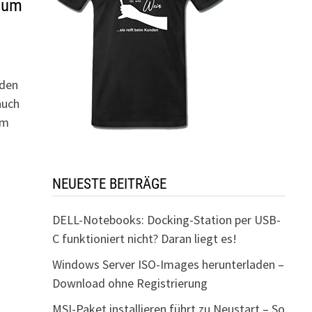
zum
eden
auch
im
NEUESTE BEITRÄGE
DELL-Notebooks: Docking-Station per USB-
C funktioniert nicht? Daran liegt es!
Windows Server ISO-Images herunterladen –
Download ohne Registrierung
MSI-Paket installieren führt zu Neustart – So