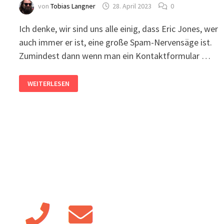
von
Tobias Langner
28. April 2023
0
Ich denke, wir sind uns alle einig, dass Eric Jones, wer
auch immer er ist, eine große Spam-Nervensäge ist.
Zumindest dann wenn man ein Kontaktformular …
KONTAKTFORMULAR
WEITERLESEN
SPAMSCHUTZ
VOR
„ERIC
JONES“
OHNE
CAPTCHA