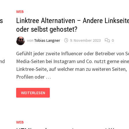
WEB
s
Linktree Alternativen – Andere Linkseit
oder selbst gehostet?
von
Tobias Langner
9. November 2023
0
Gefühlt jeder zweite Influencer oder Betreiber von S
und
Media-Seiten bei Instagram und Co. nutzt gerne ein
Linktree-Seite, auf welcher man zu weiteren Seiten,
Profilen oder …
LINKTREE
WEITERLESEN
ALTERNATIVEN
–
ANDERE
LINKSEITEN
ODER
SELBST
GEHOSTET?
WEB