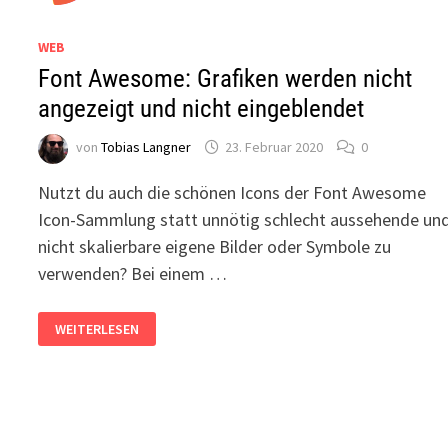
WEB
Font Awesome: Grafiken werden nicht
angezeigt und nicht eingeblendet
von
Tobias Langner
23. Februar 2020
0
Nutzt du auch die schönen Icons der Font Awesome
Icon-Sammlung statt unnötig schlecht aussehende un
nicht skalierbare eigene Bilder oder Symbole zu
verwenden? Bei einem …
FONT
WEITERLESEN
AWESOME:
GRAFIKEN
WERDEN
NICHT
ANGEZEIGT
UND
NICHT
EINGEBLENDET