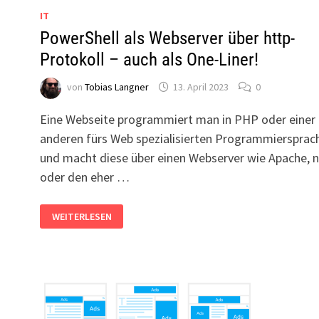
IT
PowerShell als Webserver über http-
Protokoll – auch als One-Liner!
von
Tobias Langner
13. April 2023
0
Eine Webseite programmiert man in PHP oder einer
anderen fürs Web spezialisierten Programmiersprac
und macht diese über einen Webserver wie Apache, n
oder den eher …
POWERSHELL
WEITERLESEN
ALS
WEBSERVER
ÜBER
HTTP-
PROTOKOLL
–
AUCH
ALS
ONE-
LINER!