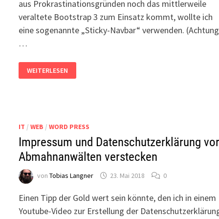
aus Prokrastinationsgründen noch das mittlerweile
veraltete Bootstrap 3 zum Einsatz kommt, wollte ich
eine sogenannte „Sticky-Navbar“ verwenden. (Achtung
…
BOOTSTRAP
WEITERLESEN
3:
PROBLEME
MIT
EINER
STICKY/AFFIX-
NAVBAR
IT
/
WEB
/
WORD PRESS
Impressum und Datenschutzerklärung vo
Abmahnanwälten verstecken
von
Tobias Langner
23. Mai 2018
0
Einen Tipp der Gold wert sein könnte, den ich in einem
Youtube-Video zur Erstellung der Datenschutzerklärun