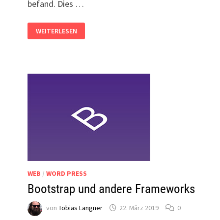
befand. Dies …
FOOTER
WEITERLESEN
UNTER
CONTENT
AM
UNTEREN
BROWSERRAND
POSITIONIEREN
WEB
/
WORD PRESS
Bootstrap und andere Frameworks
von
Tobias Langner
22. März 2019
0