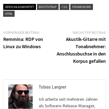
VERSCHLAGWORTET
BOOTSTRAP
CSS
FRAMEWORK
HTML
Beitragsnavigation
Vorheriger
N
VORHERIGER BEITRAG
NÄCHSTER BEITRAG
Beitrag:
B
Remmina: RDP von
Akustik-Gitarre mit
Linux zu Windows
Tonabnehmer:
Anschlussbuchse in den
Korpus gefallen
Tobias Langner
Ich arbeite seit mehreren Jahren
als Software-Release-Manager,