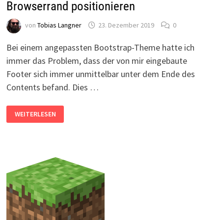
Browserrand positionieren
von
Tobias Langner
23. Dezember 2019
0
Bei einem angepassten Bootstrap-Theme hatte ich
immer das Problem, dass der von mir eingebaute
Footer sich immer unmittelbar unter dem Ende des
Contents befand. Dies …
FOOTER
WEITERLESEN
UNTER
CONTENT
AM
UNTEREN
BROWSERRAND
POSITIONIEREN