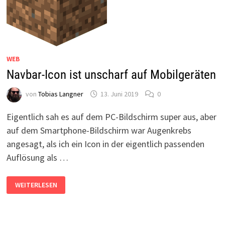
WEB
Navbar-Icon ist unscharf auf Mobilgeräten
von
Tobias Langner
13. Juni 2019
0
Eigentlich sah es auf dem PC-Bildschirm super aus, aber
auf dem Smartphone-Bildschirm war Augenkrebs
angesagt, als ich ein Icon in der eigentlich passenden
Auflösung als …
NAVBAR-
WEITERLESEN
ICON
IST
UNSCHARF
AUF
MOBILGERÄTEN