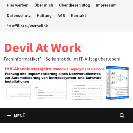
Zum
Hier werben
Über mich
Über diesen Blog
Impressum
Inhalt
Datenschutz
Haftung
AGB
Kontakt
springen
*= Affiliate-/Werbelink
Devil At Work
Fachinformatiker? – So kannst du im IT-Alltag überleben!
MENÜ