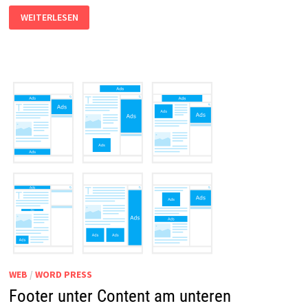
FONT
WEITERLESEN
AWESOME:
GRAFIKEN
WERDEN
NICHT
ANGEZEIGT
UND
NICHT
EINGEBLENDET
WEB
/
WORD PRESS
Footer unter Content am unteren