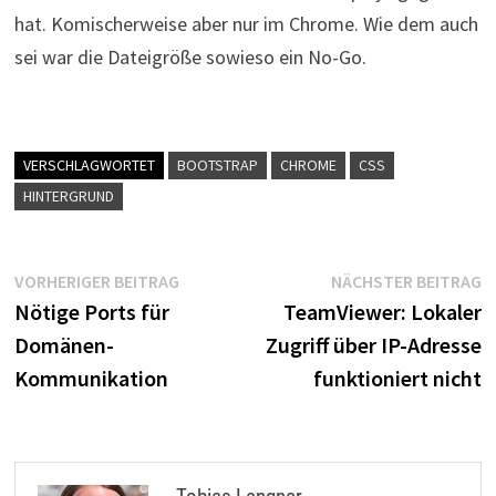
hat. Komischerweise aber nur im Chrome. Wie dem auch
sei war die Dateigröße sowieso ein No-Go.
VERSCHLAGWORTET
BOOTSTRAP
CHROME
CSS
HINTERGRUND
Beitragsnavigation
Vorheriger
N
VORHERIGER BEITRAG
NÄCHSTER BEITRAG
Beitrag:
B
Nötige Ports für
TeamViewer: Lokaler
Domänen-
Zugriff über IP-Adresse
Kommunikation
funktioniert nicht