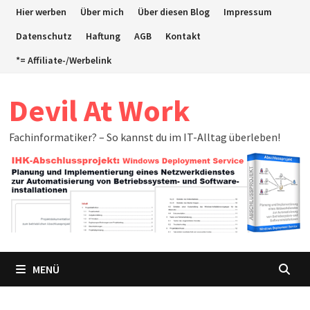
Zum
Hier werben
Über mich
Über diesen Blog
Impressum
Inhalt
Datenschutz
Haftung
AGB
Kontakt
springen
*= Affiliate-/Werbelink
Devil At Work
Fachinformatiker? – So kannst du im IT-Alltag überleben!
MENÜ