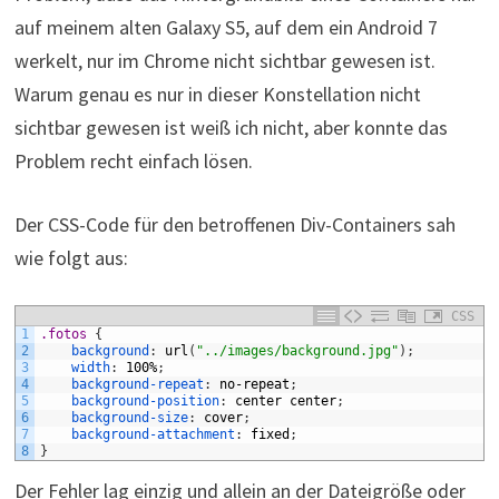
auf meinem alten Galaxy S5, auf dem ein Android 7
werkelt, nur im Chrome nicht sichtbar gewesen ist.
Warum genau es nur in dieser Konstellation nicht
sichtbar gewesen ist weiß ich nicht, aber konnte das
Problem recht einfach lösen.
Der CSS-Code für den betroffenen Div-Containers sah
wie folgt aus:
CSS
1
.fotos 
{
2
background
:
url
(
"../images/background.jpg"
)
;
3
width
:
100%
;
4
background-repeat
:
no-repeat
;
5
background-position
:
center
center
;
6
background-size
:
cover
;
7
background-attachment
:
fixed
;
8
}
Der Fehler lag einzig und allein an der Dateigröße oder