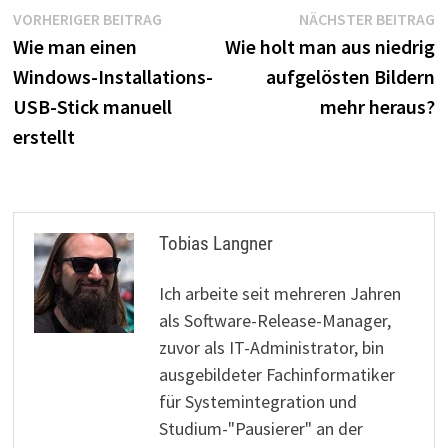
Beitragsnavigation
Vorheriger
N
VORHERIGER BEITRAG
NÄCHSTER BEITRAG
Beitrag:
B
Wie man einen
Wie holt man aus niedrig
Windows-Installations-
aufgelösten Bildern
USB-Stick manuell
mehr heraus?
erstellt
Tobias Langner
Ich arbeite seit mehreren Jahren
als Software-Release-Manager,
zuvor als IT-Administrator, bin
ausgebildeter Fachinformatiker
für Systemintegration und
Studium-"Pausierer" an der