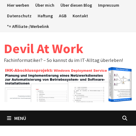
Zum
Hier werben
Über mich
Über diesen Blog
Impressum
Inhalt
Datenschutz
Haftung
AGB
Kontakt
springen
*= Affiliate-/Werbelink
Devil At Work
Fachinformatiker? – So kannst du im IT-Alltag überleben!
MENÜ