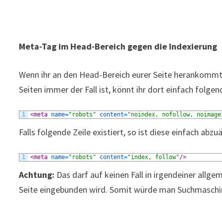
Meta-Tag im Head-Bereich gegen die Indexierung
Wenn ihr an den Head-Bereich eurer Seite herankommt
Seiten immer der Fall ist, könnt ihr dort einfach folgen
1
<meta 
name
=
"robots"
content
=
"noindex, nofollow, noimage
Falls folgende Zeile existiert, so ist diese einfach abzu
1
<meta 
name
=
"robots"
content
=
"index, follow"
/>
Achtung:
Das darf auf keinen Fall in irgendeiner allg
Seite eingebunden wird. Somit würde man Suchmaschine