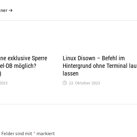
gner →
ne exklusive Sperre
Linux Disown – Befehl im
el-DB möglich?
Hintergrund ohne Terminal lau
)
lassen
2015
22. Oktober 2023
 Felder sind mit
*
markiert