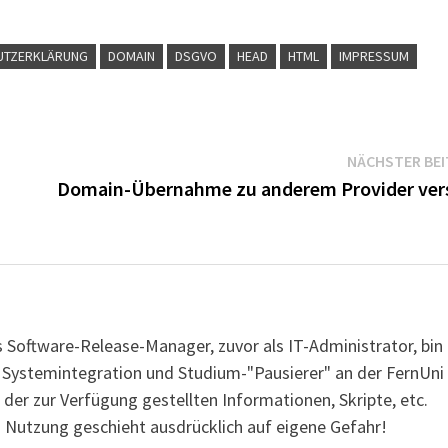
UTZERKLÄRUNG
DOMAIN
DSGVO
HEAD
HTML
IMPRESSUM
NÄCHSTER BE
Domain-Übernahme zu anderem Provider ver
s Software-Release-Manager, zuvor als IT-Administrator, bin
r Systemintegration und Studium-"Pausierer" an der FernUni
 der zur Verfügung gestellten Informationen, Skripte, etc.
 Nutzung geschieht ausdrücklich auf eigene Gefahr!