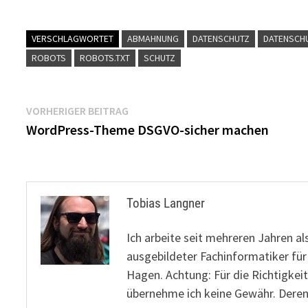
VERSCHLAGWORTET
ABMAHNUNG
DATENSCHUTZ
DATENSCH
ROBOTS
ROBOTS.TXT
SCHUTZ
Beitragsnavigation
Vorheriger
VORHERIGER BEITRAG
Beitrag:
WordPress-Theme DSGVO-sicher machen
Tobias Langner
Ich arbeite seit mehreren Jahren al
ausgebildeter Fachinformatiker fü
Hagen. Achtung: Für die Richtigkeit
übernehme ich keine Gewähr. Deren