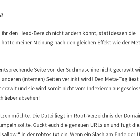
n?
n ihr den Head-Bereich nicht ändern könnt, stattdessen die
e hatte meiner Meinung nach den gleichen Effekt wie der Me
 entsprechende Seite von der Suchmaschine nicht gecrawlt wi
 anderen (internen) Seiten verlinkt wird! Den Meta-Tag liest
ht crawlt und sie wird somit nicht vom Indexieren ausgesclos
ch lieber absehen!
utzen möchte: Die Datei liegt im Root-Verzeichnis der Domai
ümpeln sollte. Guckt euch die genauen URLs an und fügt die
allow:“ in der robtos.txt ein. Wenn ein Slash am Ende der 