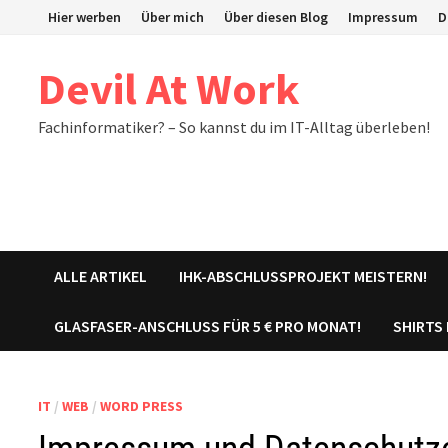
Zum
Hier werben
Über mich
Über diesen Blog
Impressum
D
Inhalt
springen
Devil At Work
Fachinformatiker? – So kannst du im IT-Alltag überleben!
ALLE ARTIKEL
IHK-ABSCHLUSSPROJEKT MEISTERN!
GLASFASER-ANSCHLUSS FÜR 5 € PRO MONAT!
SHIRTS
IT
/
WEB
/
WORD PRESS