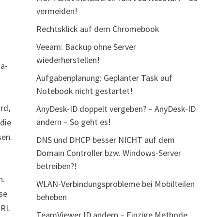
vermeiden!
Rechtsklick auf dem Chromebook
Veeam: Backup ohne Server
wiederherstellen!
ta-
Aufgabenplanung: Geplanter Task auf
Notebook nicht gestartet!
rd,
AnyDesk-ID doppelt vergeben? – AnyDesk-ID
ändern – So geht es!
 die
sen.
DNS und DHCP besser NICHT auf dem
Domain Controller bzw. Windows-Server
betreiben?!
n.
WLAN-Verbindungsprobleme bei Mobilteilen
se
beheben
URL
TeamViewer ID ändern – Einzige Methode