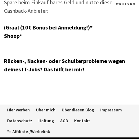
Spare beim Einkauf bares Geld und nutze diese
W E R B U N G
Cashback-Anbieter:
iGraal (10€ Bonus bei Anmeldung!)*
Shoop*
Rücken-, Nacken- oder Schulterprobleme wegen
deines IT-Jobs? Das hilft bei mir!
Hier werben
Über mich
Über diesen Blog
Impressum
Datenschutz
Haftung
AGB
Kontakt
*= Affiliate-/Werbelink