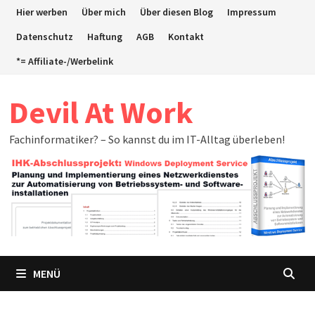
Zum
Hier werben
Über mich
Über diesen Blog
Impressum
Inhalt
Datenschutz
Haftung
AGB
Kontakt
springen
*= Affiliate-/Werbelink
Devil At Work
Fachinformatiker? – So kannst du im IT-Alltag überleben!
MENÜ