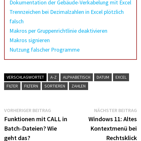
Dokumentation der Gebäude-Verkabelung mit Excel
Trennzeichen bei Dezimalzahlen in Excel plötzlich
falsch
Makros per Gruppenrichtlinie deaktivieren
Makros signieren
Nutzung falscher Programme
VERSCHLAGWORTET
A-Z
ALPHABETISCH
DATUM
EXCEL
FILTER
FILTERN
SORTIEREN
ZAHLEN
Beitragsnavigation
Vorheriger
N
VORHERIGER BEITRAG
NÄCHSTER BEITRAG
Beitrag:
B
Funktionen mit CALL in
Windows 11: Altes
Batch-Dateien? Wie
Kontextmenü bei
geht das?
Rechtsklick