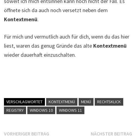
soweit ich mich entsinnen kann noch nicht der Fall. Es
öffnete sich da auch noch versetzt neben dem
Kontextmenü
.
Für mich und vermutlich auch für dich, wenn du das hier
liest, waren das genug Gründe das alte
Kontextmenü
wieder dauerhaft einzuschalten.
VERSCHLAGWORTET
KONTEXTMENÜ
MENÜ
RECHTSKLICK
REGISTRY
WINDOWS 10
WINDOWS 11
Beitragsnavigation
Vorheriger
N
VORHERIGER BEITRAG
NÄCHSTER BEITRAG