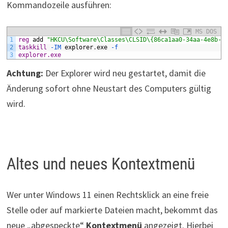
Kommandozeile ausführen:
MS DOS
1
reg
add
"HKCU\Software\Classes\CLSID\{86ca1aa0-34aa-4e8b-a
2
taskkill
 -IM
explorer
.
exe
 -f
3
explorer.exe
Achtung:
Der Explorer wird neu gestartet, damit die
Änderung sofort ohne Neustart des Computers gültig
wird.
Altes und neues Kontextmenü
Wer unter Windows 11 einen Rechtsklick an eine freie
Stelle oder auf markierte Dateien macht, bekommt das
neue „abgespeckte“
Kontextmenü
angezeigt. Hierbei