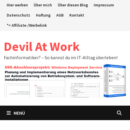
Zum
Hier werben
Über mich
Über diesen Blog
Impressum
Inhalt
Datenschutz
Haftung
AGB
Kontakt
springen
*= Affiliate-/Werbelink
Devil At Work
Fachinformatiker? – So kannst du im IT-Alltag überleben!
MENÜ