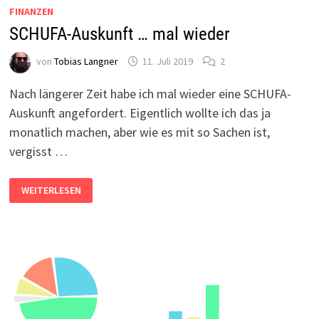
FINANZEN
SCHUFA-Auskunft … mal wieder
von
Tobias Langner
11. Juli 2019
2
Nach längerer Zeit habe ich mal wieder eine SCHUFA-
Auskunft angefordert. Eigentlich wollte ich das ja
monatlich machen, aber wie es mit so Sachen ist,
vergisst …
SCHUFA-
WEITERLESEN
AUSKUNFT
…
MAL
WIEDER