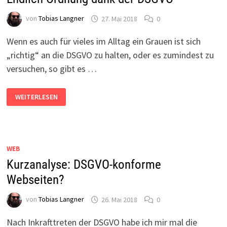
von
Tobias Langner
27. Mai 2018
0
Wenn es auch für vieles im Alltag ein Grauen ist sich
„richtig“ an die DSGVO zu halten, oder es zumindest zu
versuchen, so gibt es …
ENDLICH
WEITERLESEN
ORDNUNG
DANK
DER
DSGVO
WEB
Kurzanalyse: DSGVO-konforme
Webseiten?
von
Tobias Langner
26. Mai 2018
0
Nach Inkrafttreten der DSGVO habe ich mir mal die