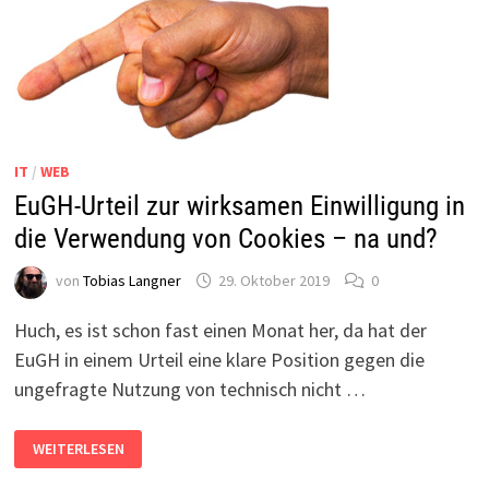
IT-
FALLSTRICKE
IT
/
WEB
EuGH-Urteil zur wirksamen Einwilligung in
die Verwendung von Cookies – na und?
von
Tobias Langner
29. Oktober 2019
0
Huch, es ist schon fast einen Monat her, da hat der
EuGH in einem Urteil eine klare Position gegen die
ungefragte Nutzung von technisch nicht …
EUGH-
WEITERLESEN
URTEIL
ZUR
WIRKSAMEN