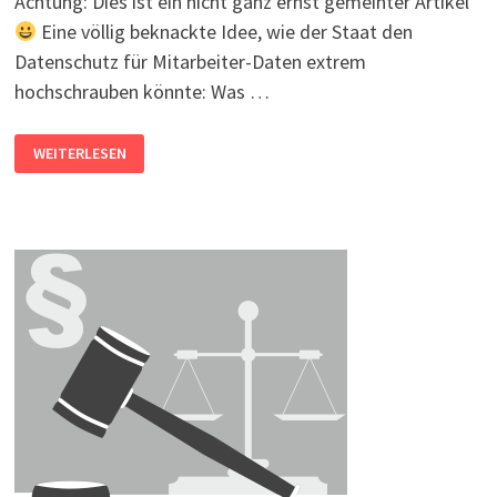
Achtung: Dies ist ein nicht ganz ernst gemeinter Artikel
Eine völlig beknackte Idee, wie der Staat den
Datenschutz für Mitarbeiter-Daten extrem
hochschrauben könnte: Was …
DATENSCHUTZ
WEITERLESEN
FÜR
MITARBEITER-
DATEN
WEITER
GESPONNEN