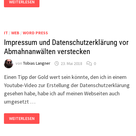
WEITERLESEN
UND
DIE
SCHUFA
#2
IT
/
WEB
/
WORD PRESS
Impressum und Datenschutzerklärung vor
Abmahnanwälten verstecken
von
Tobias Langner
23. Mai 2018
0
Einen Tipp der Gold wert sein könnte, den ich in einem
Youtube-Video zur Erstellung der Datenschutzerklärung
gesehen habe, habe ich auf meinen Webseiten auch
umgesetzt …
IMPRESSUM
WEITERLESEN
UND
DATENSCHUTZERKLÄRUNG
VOR
ABMAHNANWÄLTEN