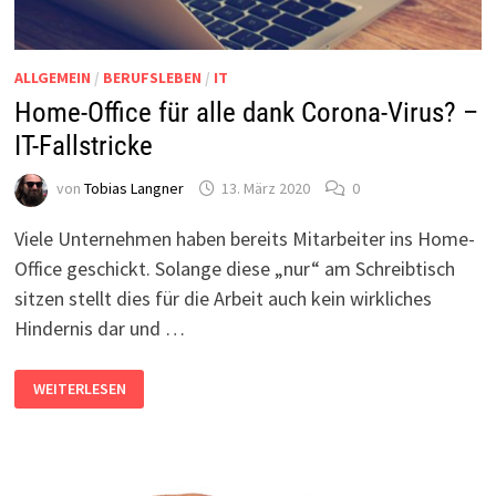
ALLGEMEIN
/
BERUFSLEBEN
/
IT
Home-Office für alle dank Corona-Virus? –
IT-Fallstricke
von
Tobias Langner
13. März 2020
0
Viele Unternehmen haben bereits Mitarbeiter ins Home-
Office geschickt. Solange diese „nur“ am Schreibtisch
sitzen stellt dies für die Arbeit auch kein wirkliches
Hindernis dar und …
HOME-
WEITERLESEN
OFFICE
FÜR
ALLE
DANK
CORONA-
VIRUS?
–