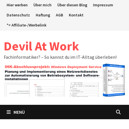
Zum
Hier werben
Über mich
Über diesen Blog
Impressum
Inhalt
Datenschutz
Haftung
AGB
Kontakt
springen
*= Affiliate-/Werbelink
Devil At Work
Fachinformatiker? – So kannst du im IT-Alltag überleben!
MENÜ