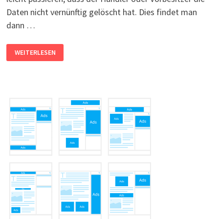
Daten nicht vernünftig gelöscht hat. Dies findet man
dann …
FESTPLATTE
WEITERLESEN
MIT
DATEN
DES
VORBESITZERS