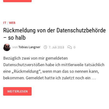
UPLOAD-
FILTER
–
NACH
DER
DSGVO
IT
/
WEB
EINE
ENTSCHÄRFTE
Rückmeldung von der Datenschutzbehörde
BOMBE
– so halb
von
Tobias Langner
7. Juli 2018
0
Bezüglich zwei von mir gemeldeten
Datenschutzverstößen habe ich mittlerweile tatsächlich
eine „Rückmeldung“, wenn man das so nennen kann,
bekommen. Gemeldet hatte ich zuletzt noch ein …
RÜCKMELDUNG
WEITERLESEN
VON
DER
DATENSCHUTZBEHÖRDE
–
SO