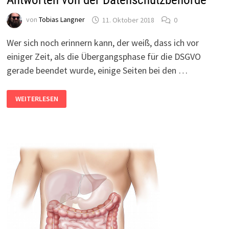
von
Tobias Langner
11. Oktober 2018
0
Wer sich noch erinnern kann, der weiß, dass ich vor
einiger Zeit, als die Übergangsphase für die DSGVO
gerade beendet wurde, einige Seiten bei den …
ANTWORTEN
WEITERLESEN
VON
DER
DATENSCHUTZBEHÖRDE