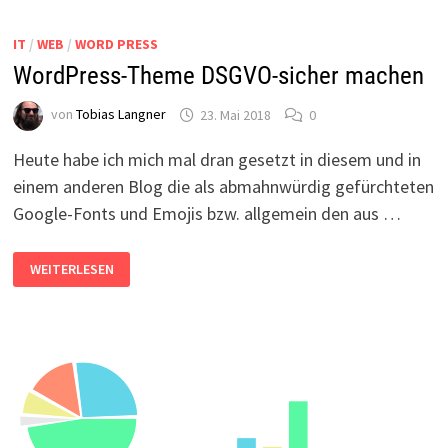
VERSTECKEN
IT
/
WEB
/
WORD PRESS
WordPress-Theme DSGVO-sicher machen
von
Tobias Langner
23. Mai 2018
0
Heute habe ich mich mal dran gesetzt in diesem und in
einem anderen Blog die als abmahnwürdig gefürchteten
Google-Fonts und Emojis bzw. allgemein den aus …
WORDPRESS-
WEITERLESEN
THEME
DSGVO-
SICHER
MACHEN