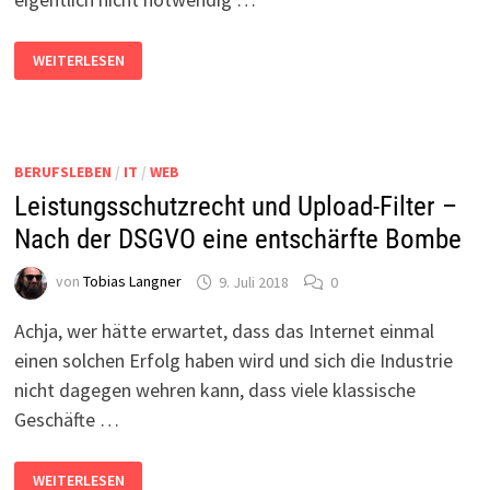
SPREADSHIRT
WEITERLESEN
IN
DER
DATENSCHUTZERKLÄRUNG?
BERUFSLEBEN
/
IT
/
WEB
Leistungsschutzrecht und Upload-Filter –
Nach der DSGVO eine entschärfte Bombe
von
Tobias Langner
9. Juli 2018
0
Achja, wer hätte erwartet, dass das Internet einmal
einen solchen Erfolg haben wird und sich die Industrie
nicht dagegen wehren kann, dass viele klassische
Geschäfte …
LEISTUNGSSCHUTZRECHT
WEITERLESEN
UND