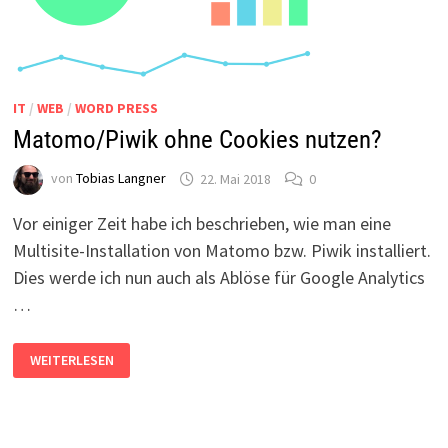
IT
/
WEB
/
WORD PRESS
Matomo/Piwik ohne Cookies nutzen?
von
Tobias Langner
22. Mai 2018
0
Vor einiger Zeit habe ich beschrieben, wie man eine
Multisite-Installation von Matomo bzw. Piwik installiert.
Dies werde ich nun auch als Ablöse für Google Analytics
…
MATOMO/PIWIK
WEITERLESEN
OHNE
COOKIES
NUTZEN?