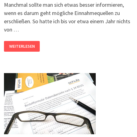
Manchmal sollte man sich etwas besser informieren,
wenn es darum geht mögliche Einnahmequellen zu
erschließen. So hatte ich bis vor etwa einem Jahr nichts
von …
WAS
WEITERLESEN
IST
DIE
VG
WORT
UND
WIE
MELDE
ICH
MICH
DORT
AN?