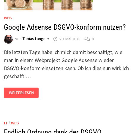
WEB
Google Adsense DSGVO-konform nutzen?
von
Tobias Langner
29. Mai 2018
0
Die letzten Tage habe ich mich damit beschäftigt, wie
man in einem Webprojekt Google Adsense wieder
DSGVO-konform einsetzen kann. Ob ich dies nun wirklich
geschafft …
GOOGLE
WEITERLESEN
ADSENSE
DSGVO-
KONFORM
NUTZEN?
IT
/
WEB
Endlich Ordnung dank der DSGVO