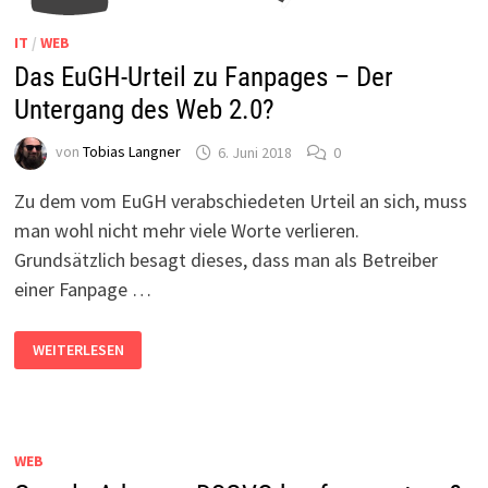
IT
/
WEB
Das EuGH-Urteil zu Fanpages – Der
Untergang des Web 2.0?
von
Tobias Langner
6. Juni 2018
0
Zu dem vom EuGH verabschiedeten Urteil an sich, muss
man wohl nicht mehr viele Worte verlieren.
Grundsätzlich besagt dieses, dass man als Betreiber
einer Fanpage …
DAS
WEITERLESEN
EUGH-
URTEIL
ZU
FANPAGES
–
DER
UNTERGANG
WEB
DES
WEB