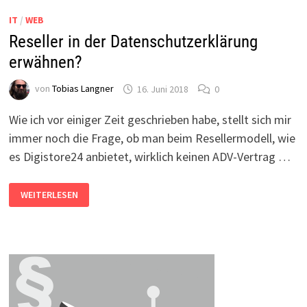
HALB
IT
/
WEB
Reseller in der Datenschutzerklärung
erwähnen?
von
Tobias Langner
16. Juni 2018
0
Wie ich vor einiger Zeit geschrieben habe, stellt sich mir
immer noch die Frage, ob man beim Resellermodell, wie
es Digistore24 anbietet, wirklich keinen ADV-Vertrag …
RESELLER
WEITERLESEN
IN
DER
DATENSCHUTZERKLÄRUNG
ERWÄHNEN?