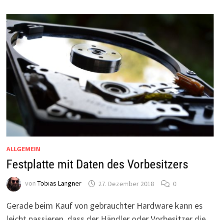
…
NACH
ALTEM
RECHT
ALLGEMEIN
Festplatte mit Daten des Vorbesitzers
von
Tobias Langner
27. Dezember 2018
0
Gerade beim Kauf von gebrauchter Hardware kann es
leicht passieren, dass der Händler oder Vorbesitzer die