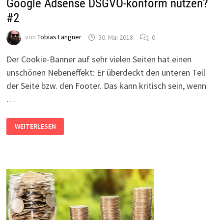
Google Adsense DSGVO-konform nutzen?
2.0?
#2
von
Tobias Langner
30. Mai 2018
0
Der Cookie-Banner auf sehr vielen Seiten hat einen
unschönen Nebeneffekt: Er überdeckt den unteren Teil
der Seite bzw. den Footer. Das kann kritisch sein, wenn
…
GOOGLE
WEITERLESEN
ADSENSE
DSGVO-
KONFORM
NUTZEN?
#2