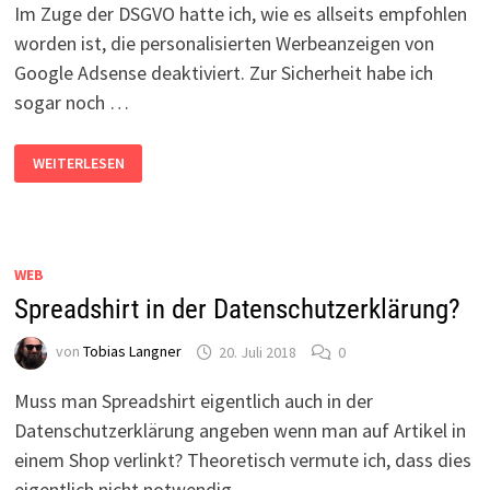
Im Zuge der DSGVO hatte ich, wie es allseits empfohlen
worden ist, die personalisierten Werbeanzeigen von
Google Adsense deaktiviert. Zur Sicherheit habe ich
sogar noch …
PERSONALISIERTE
WEITERLESEN
GOOGLE
ADSENSE-
ANZEIGEN
WIEDER
EINBAUEN
WEB
Spreadshirt in der Datenschutzerklärung?
von
Tobias Langner
20. Juli 2018
0
Muss man Spreadshirt eigentlich auch in der
Datenschutzerklärung angeben wenn man auf Artikel in
einem Shop verlinkt? Theoretisch vermute ich, dass dies
eigentlich nicht notwendig …