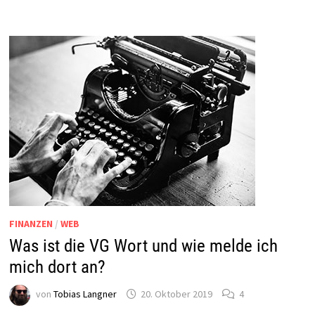
EINWILLIGUNG
IN
DIE
VERWENDUNG
VON
COOKIES
–
NA
UND?
FINANZEN
/
WEB
Was ist die VG Wort und wie melde ich
mich dort an?
von
Tobias Langner
20. Oktober 2019
4