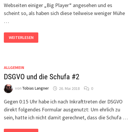
Webseiten einiger „Big Player“ angesehen und es
scheint so, als haben sich diese teilweise weniger Mühe
…
KURZANALYSE:
WEITERLESEN
DSGVO-
KONFORME
WEBSEITEN?
ALLGEMEIN
DSGVO und die Schufa #2
von
Tobias Langner
26. Mai 2018
0
Gegen 0:15 Uhr habe ich nach Inkrafttreten der DSGVO
direkt folgendes Formular ausgenutzt: Um ehrlich zu
sein, hatte ich nicht damit gerechnet, dass die Schufa …
DSGVO