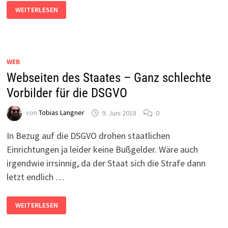
WEBSEITE
WEITERLESEN
WEGEN
DSGVO-
VERSTÖSSEN B
EI D
ER D
ATENSCHUTZBEHÖRDE M
ELDEN
WEB
Webseiten des Staates – Ganz schlechte
Vorbilder für die DSGVO
von
Tobias Langner
9. Juni 2018
0
In Bezug auf die DSGVO drohen staatlichen
Einrichtungen ja leider keine Bußgelder. Wäre auch
irgendwie irrsinnig, da der Staat sich die Strafe dann
letzt endlich …
WEBSEITEN
WEITERLESEN
DES
STAATES
–