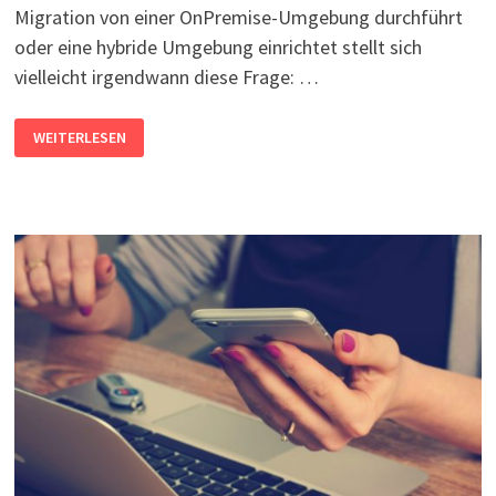
Migration von einer OnPremise-Umgebung durchführt
oder eine hybride Umgebung einrichtet stellt sich
vielleicht irgendwann diese Frage: …
OFFICE365
WEITERLESEN
UND
DER
ADV-
VERTRAG