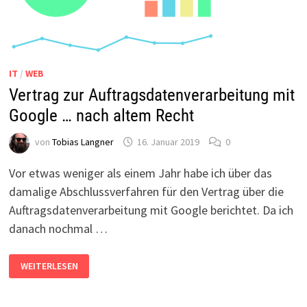
IT
/
WEB
Vertrag zur Auftragsdatenverarbeitung mit
Google … nach altem Recht
von
Tobias Langner
16. Januar 2019
0
Vor etwas weniger als einem Jahr habe ich über das
damalige Abschlussverfahren für den Vertrag über die
Auftragsdatenverarbeitung mit Google berichtet. Da ich
danach nochmal …
VERTRAG
WEITERLESEN
ZUR
AUFTRAGSDATENVERARBEITUNG
MIT
GOOGLE