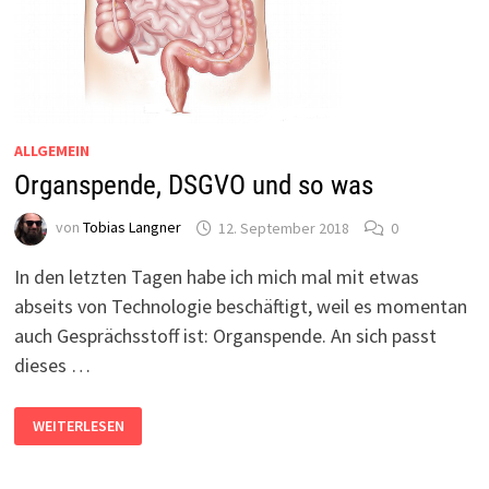
ALLGEMEIN
Organspende, DSGVO und so was
von
Tobias Langner
12. September 2018
0
In den letzten Tagen habe ich mich mal mit etwas
abseits von Technologie beschäftigt, weil es momentan
auch Gesprächsstoff ist: Organspende. An sich passt
dieses …
ORGANSPENDE,
WEITERLESEN
DSGVO
UND
SO
WAS