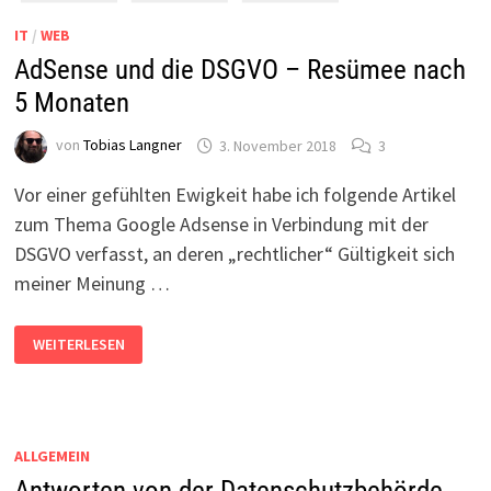
IT
/
WEB
AdSense und die DSGVO – Resümee nach
5 Monaten
von
Tobias Langner
3. November 2018
3
Vor einer gefühlten Ewigkeit habe ich folgende Artikel
zum Thema Google Adsense in Verbindung mit der
DSGVO verfasst, an deren „rechtlicher“ Gültigkeit sich
meiner Meinung …
ADSENSE
WEITERLESEN
UND
DIE
DSGVO
–
RESÜMEE
NACH
5
ALLGEMEIN
MONATEN
Antworten von der Datenschutzbehörde