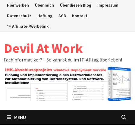
Zum
Hier werben
Über mich
Über diesen Blog
Impressum
Inhalt
Datenschutz
Haftung
AGB
Kontakt
springen
*= Affiliate-/Werbelink
Devil At Work
Fachinformatiker? – So kannst du im IT-Alltag überleben!
MENÜ