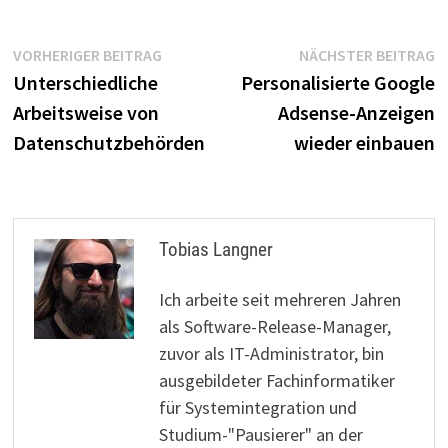
Beitragsnavigation
Vorheriger
N
VORHERIGER BEITRAG
NÄCHSTER BEITRAG
Beitrag:
B
Unterschiedliche
Personalisierte Google
Arbeitsweise von
Adsense-Anzeigen
Datenschutzbehörden
wieder einbauen
Tobias Langner
Ich arbeite seit mehreren Jahren
als Software-Release-Manager,
zuvor als IT-Administrator, bin
ausgebildeter Fachinformatiker
für Systemintegration und
Studium-"Pausierer" an der