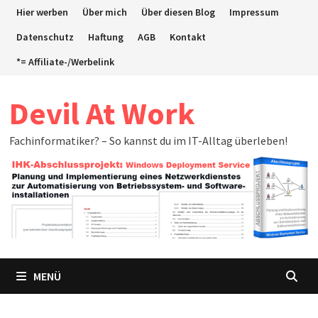
Zum
Hier werben
Über mich
Über diesen Blog
Impressum
Inhalt
Datenschutz
Haftung
AGB
Kontakt
springen
*= Affiliate-/Werbelink
Devil At Work
Fachinformatiker? – So kannst du im IT-Alltag überleben!
MENÜ