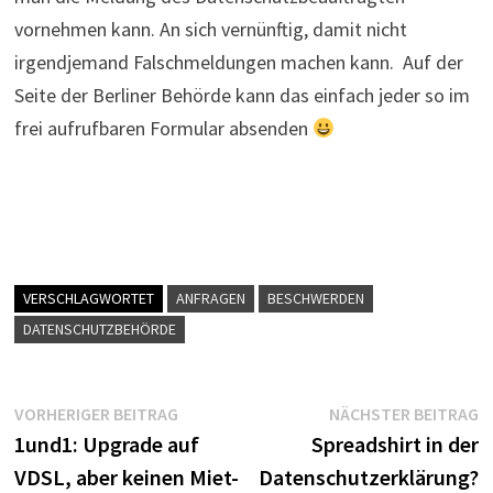
vornehmen kann. An sich vernünftig, damit nicht
irgendjemand Falschmeldungen machen kann. Auf der
Seite der Berliner Behörde kann das einfach jeder so im
frei aufrufbaren Formular absenden
VERSCHLAGWORTET
ANFRAGEN
BESCHWERDEN
DATENSCHUTZBEHÖRDE
Beitragsnavigation
Vorheriger
N
VORHERIGER BEITRAG
NÄCHSTER BEITRAG
Beitrag:
B
1und1: Upgrade auf
Spreadshirt in der
VDSL, aber keinen Miet-
Datenschutzerklärung?