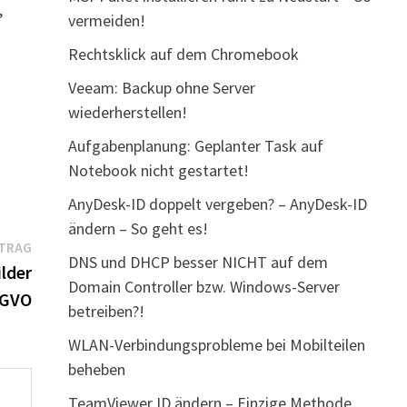
,
vermeiden!
Rechtsklick auf dem Chromebook
Veeam: Backup ohne Server
wiederherstellen!
Aufgabenplanung: Geplanter Task auf
Notebook nicht gestartet!
AnyDesk-ID doppelt vergeben? – AnyDesk-ID
ändern – So geht es!
Nächster
ITRAG
DNS und DHCP besser NICHT auf dem
Beitrag:
lder
Domain Controller bzw. Windows-Server
SGVO
betreiben?!
WLAN-Verbindungsprobleme bei Mobilteilen
beheben
TeamViewer ID ändern – Einzige Methode