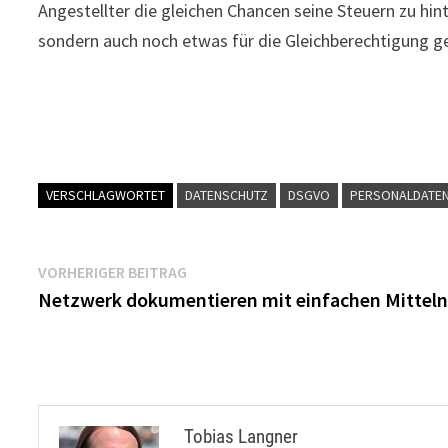
Angestellter die gleichen Chancen seine Steuern zu hin
sondern auch noch etwas für die Gleichberechtigung g
VERSCHLAGWORTET
DATENSCHUTZ
DSGVO
PERSONALDATE
Beitragsnavigation
Vorheriger
VORHERIGER BEITRAG
Beitrag:
Netzwerk dokumentieren mit einfachen Mitteln
Tobias Langner