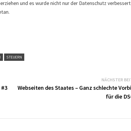
terziehen und es wurde nicht nur der Datenschutz verbessert
etan.
N
STEUERN
NÄCHSTER BE
 #3
Webseiten des Staates – Ganz schlechte Vorbi
für die D