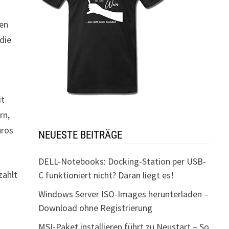
ben
die
it
rn,
üros
NEUESTE BEITRÄGE
DELL-Notebooks: Docking-Station per USB-
zahlt
C funktioniert nicht? Daran liegt es!
Windows Server ISO-Images herunterladen –
Download ohne Registrierung
MSI-Paket installieren führt zu Neustart – So