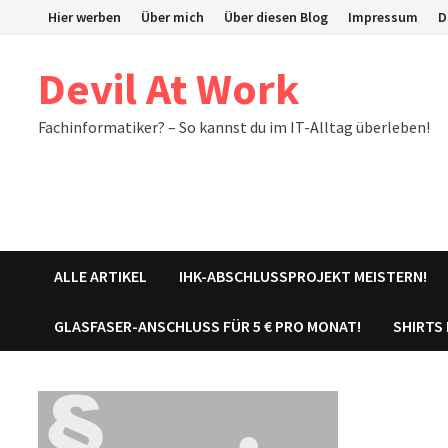
Zum
Hier werben
Über mich
Über diesen Blog
Impressum
D
Inhalt
springen
Devil At Work
Fachinformatiker? – So kannst du im IT-Alltag überleben!
ALLE ARTIKEL
IHK-ABSCHLUSSPROJEKT MEISTERN!
GLASFASER-ANSCHLUSS FÜR 5 € PRO MONAT!
SHIRTS