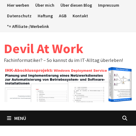
Zum
Hier werben
Über mich
Über diesen Blog
Impressum
Inhalt
Datenschutz
Haftung
AGB
Kontakt
springen
*= Affiliate-/Werbelink
Devil At Work
Fachinformatiker? – So kannst du im IT-Alltag überleben!
MENÜ