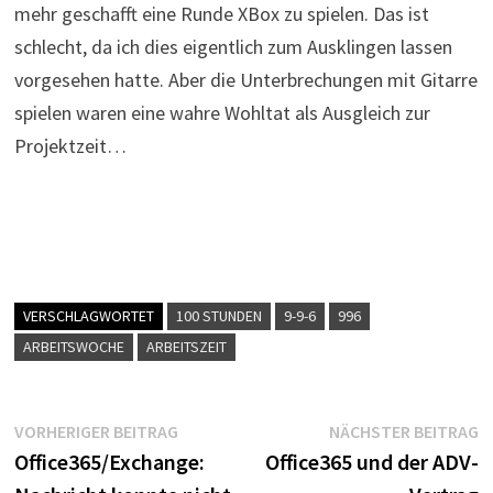
mehr geschafft eine Runde XBox zu spielen. Das ist
schlecht, da ich dies eigentlich zum Ausklingen lassen
vorgesehen hatte. Aber die Unterbrechungen mit Gitarre
spielen waren eine wahre Wohltat als Ausgleich zur
Projektzeit…
VERSCHLAGWORTET
100 STUNDEN
9-9-6
996
ARBEITSWOCHE
ARBEITSZEIT
Beitragsnavigation
Vorheriger
N
VORHERIGER BEITRAG
NÄCHSTER BEITRAG
Beitrag:
B
Office365/Exchange:
Office365 und der ADV-