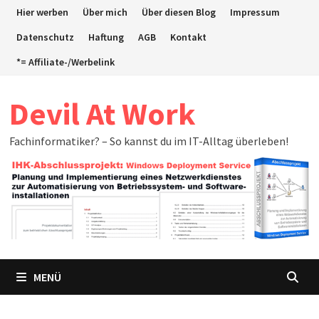
Zum
Hier werben
Über mich
Über diesen Blog
Impressum
Inhalt
Datenschutz
Haftung
AGB
Kontakt
springen
*= Affiliate-/Werbelink
Devil At Work
Fachinformatiker? – So kannst du im IT-Alltag überleben!
MENÜ