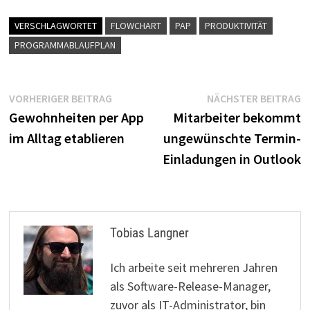
VERSCHLAGWORTET
FLOWCHART
PAP
PRODUKTIVITÄT
PROGRAMMABLAUFPLAN
Beitragsnavigation
Vorheriger
N
VORHERIGER BEITRAG
NÄCHSTER BEITRAG
Beitrag:
B
Gewohnheiten per App
Mitarbeiter bekommt
im Alltag etablieren
ungewünschte Termin-
Einladungen in Outlook
Tobias Langner
Ich arbeite seit mehreren Jahren
als Software-Release-Manager,
zuvor als IT-Administrator, bin