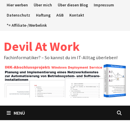
Zum
Hier werben
Über mich
Über diesen Blog
Impressum
Inhalt
Datenschutz
Haftung
AGB
Kontakt
springen
*= Affiliate-/Werbelink
Devil At Work
Fachinformatiker? – So kannst du im IT-Alltag überleben!
MENÜ