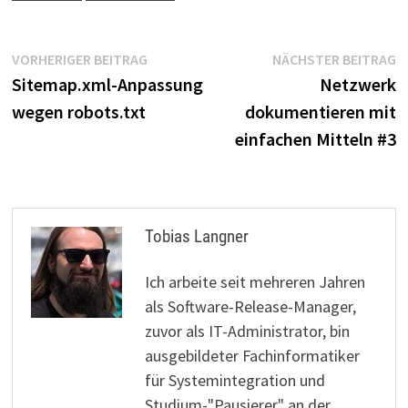
Beitragsnavigation
Vorheriger
N
VORHERIGER BEITRAG
NÄCHSTER BEITRAG
Beitrag:
B
Sitemap.xml-Anpassung
Netzwerk
wegen robots.txt
dokumentieren mit
einfachen Mitteln #3
Tobias Langner
Ich arbeite seit mehreren Jahren
als Software-Release-Manager,
zuvor als IT-Administrator, bin
ausgebildeter Fachinformatiker
für Systemintegration und
Studium-"Pausierer" an der