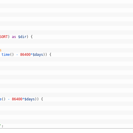
SORT
)
as
$dir
)
{
s
time
(
)
-
86400
*
$days
)
)
{
e
(
)
-
86400
*
$days
)
)
{
'
;