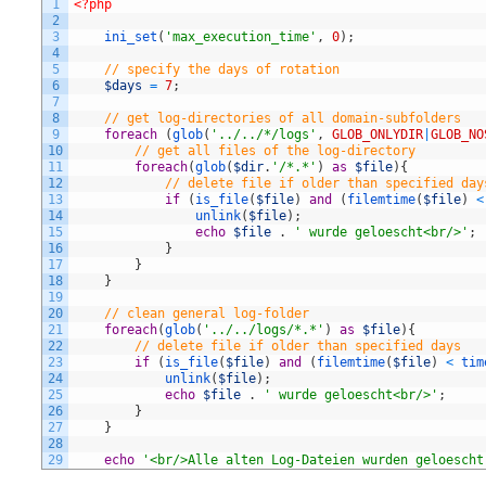
1
<?php
2
3
ini_set
(
'max_execution_time'
,
0
)
;
4
5
// specify the days of rotation
6
$days
=
7
;
7
8
// get log-directories of all domain-subfolders
9
foreach
(
glob
(
'../../*/logs'
,
GLOB_ONLYDIR
|
GLOB_NO
10
// get all files of the log-directory
11
foreach
(
glob
(
$dir
.
'/*.*'
)
as
$file
)
{
12
// delete file if older than specified day
13
if
(
is_file
(
$file
)
and
(
filemtime
(
$file
)
<
14
unlink
(
$file
)
;
15
echo
$file
.
' wurde geloescht<br/>'
;
16
}
17
}
18
}
19
20
// clean general log-folder
21
foreach
(
glob
(
'../../logs/*.*'
)
as
$file
)
{
22
// delete file if older than specified days
23
if
(
is_file
(
$file
)
and
(
filemtime
(
$file
)
<
tim
24
unlink
(
$file
)
;
25
echo
$file
.
' wurde geloescht<br/>'
;
26
}
27
}
28
29
echo
'<br/>Alle alten Log-Dateien wurden geloescht