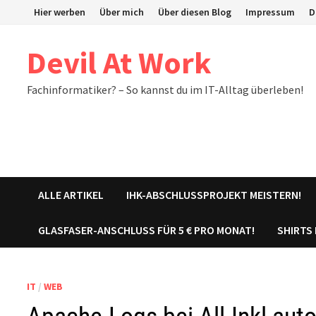
Zum
Hier werben
Über mich
Über diesen Blog
Impressum
D
Inhalt
springen
Devil At Work
Fachinformatiker? – So kannst du im IT-Alltag überleben!
ALLE ARTIKEL
IHK-ABSCHLUSSPROJEKT MEISTERN!
GLASFASER-ANSCHLUSS FÜR 5 € PRO MONAT!
SHIRTS
IT
/
WEB