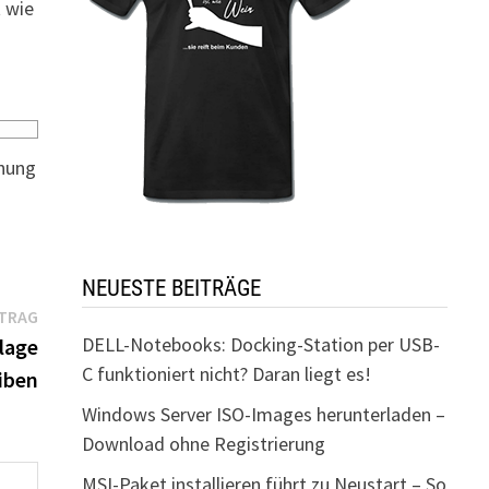
t wie
rnung
NEUESTE BEITRÄGE
Nächster
ITRAG
Beitrag:
DELL-Notebooks: Docking-Station per USB-
lage
C funktioniert nicht? Daran liegt es!
iben
Windows Server ISO-Images herunterladen –
Download ohne Registrierung
MSI-Paket installieren führt zu Neustart – So