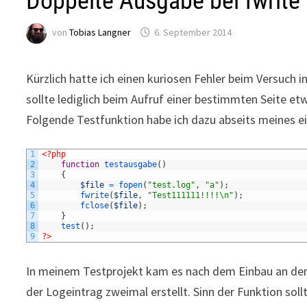
Doppelte Ausgabe bei fwrite
von
Tobias Langner
6. September 2014
Kürzlich hatte ich einen kuriosen Fehler beim Versuch 
sollte lediglich beim Aufruf einer bestimmten Seite 
Folgende Testfunktion habe ich dazu abseits meines ei
1
<?php
2
function
testausgabe
(
)
3
{
4
$file
=
fopen
(
"test.log"
,
"a"
)
;
5
fwrite
(
$file
,
"Test111111!!!!\n"
)
;
6
fclose
(
$file
)
;
7
}
8
test
(
)
;
9
?>
In meinem Testprojekt kam es nach dem Einbau an der 
der Logeintrag zweimal erstellt. Sinn der Funktion soll