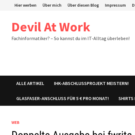
Zum
Hier werben
Über mich
Über diesen Blog
Impressum
D
Inhalt
springen
Devil At Work
Fachinformatiker? – So kannst du im IT-Alltag überleben!
ALLE ARTIKEL
IHK-ABSCHLUSSPROJEKT MEISTERN!
GLASFASER-ANSCHLUSS FÜR 5 € PRO MONAT!
SHIRTS
WEB