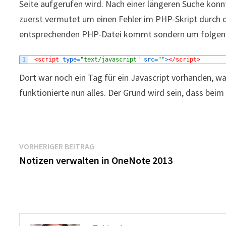
Seite aufgerufen wird. Nach einer längeren Suche konnt
zuerst vermutet um einen Fehler im PHP-Skript durch d
entsprechenden PHP-Datei kommt sondern um folgend
1
<script 
type
=
"text/javascript"
src
=
""
>
</script>
Dort war noch ein Tag für ein Javascript vorhanden, w
funktionierte nun alles. Der Grund wird sein, dass beim
Beitragsnavigation
Vorheriger
VORHERIGER BEITRAG
Beitrag:
Notizen verwalten in OneNote 2013