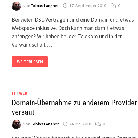
von
Tobias Langner
17. September 2019
0
Bei vielen DSL-Verträgen sind eine Domain und etwas
Webspace inklusive. Doch kann man damit etwas
anfangen? Wir haben bei der Telekom und in der
Verwandschaft …
INKLUSIV-
WEITERLESEN
DOMAIN
VOM
DSL-
ANBIETER
NUTZEN?
IT
/
WEB
Domain-Übernahme zu anderem Provider
versaut
von
Tobias Langner
24. Mai 2018
0
Vor zwei Wochen habe ich alte unprojektierte Domains