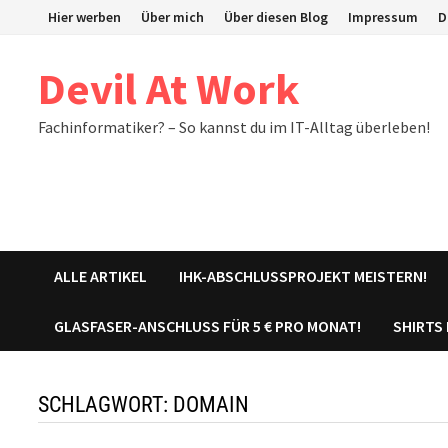
Zum
Hier werben
Über mich
Über diesen Blog
Impressum
D
Inhalt
springen
Devil At Work
Fachinformatiker? – So kannst du im IT-Alltag überleben!
ALLE ARTIKEL
IHK-ABSCHLUSSPROJEKT MEISTERN!
GLASFASER-ANSCHLUSS FÜR 5 € PRO MONAT!
SHIRTS
SCHLAGWORT:
DOMAIN