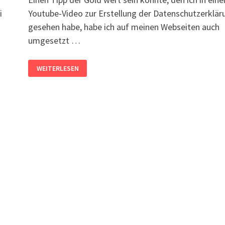
i
Youtube-Video zur Erstellung der Datenschutzerklär
gesehen habe, habe ich auf meinen Webseiten auch
umgesetzt …
IMPRESSUM
WEITERLESEN
UND
DATENSCHUTZERKLÄRUNG
VOR
ABMAHNANWÄLTEN
VERSTECKEN