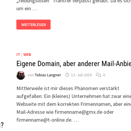
„reibungslosen“ Transfer verpasst gehabt. Da es sic
um ein …
ÄNDERUNG
WEITERLESEN
VON
NAMESERVERN
WIRD
NICHT
ÜBERNOMMEN
IT
/
WEB
Eigene Domain, aber anderer Mail-Anbie
von
Tobias Langner
13. Juli 2018
0
Mittlerweile ist mir dieses Phänomen verstärkt
aufgefallen: Ein (kleines) Unternehmen hat zwar ein
Webseite mit dem korrekten Frimennamen, aber ein
Mail-Adresse wie firmenname@gmx.de oder
firmenname@t-online.de. …
n?