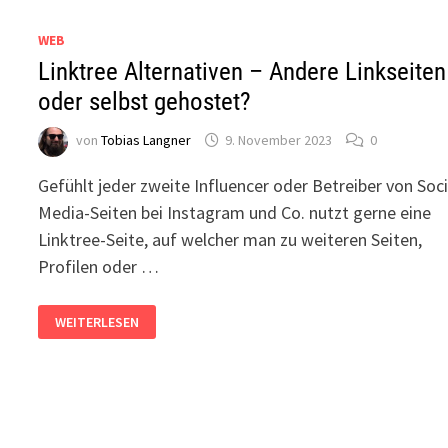
WEB
Linktree Alternativen – Andere Linkseiten
oder selbst gehostet?
von
Tobias Langner
9. November 2023
0
Gefühlt jeder zweite Influencer oder Betreiber von Soci
Media-Seiten bei Instagram und Co. nutzt gerne eine
Linktree-Seite, auf welcher man zu weiteren Seiten,
Profilen oder …
LINKTREE
WEITERLESEN
ALTERNATIVEN
–
ANDERE
LINKSEITEN
ODER
SELBST
GEHOSTET?