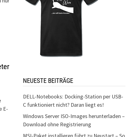
h nur
ter
NEUESTE BEITRÄGE
DELL-Notebooks: Docking-Station per USB-
e
C funktioniert nicht? Daran liegt es!
e E-
Windows Server ISO-Images herunterladen –
Download ohne Registrierung
MSI-Paket installieren führt zu Neustart – So