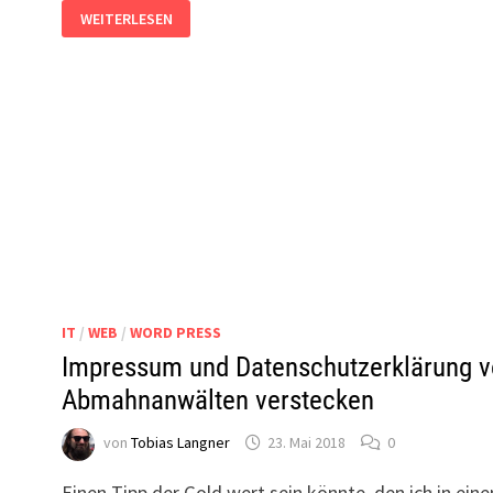
EIGENE
WEITERLESEN
DOMAIN,
ABER
ANDERER
MAIL-
ANBIETER
IT
/
WEB
/
WORD PRESS
Impressum und Datenschutzerklärung v
Abmahnanwälten verstecken
von
Tobias Langner
23. Mai 2018
0
Einen Tipp der Gold wert sein könnte, den ich in ein