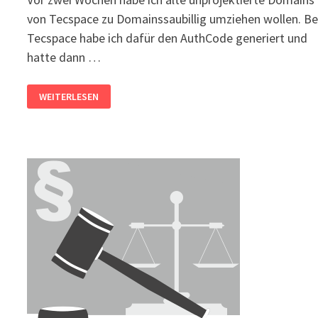
von Tecspace zu Domainssaubillig umziehen wollen. Be
Tecspace habe ich dafür den AuthCode generiert und
hatte dann …
DOMAIN-
WEITERLESEN
ÜBERNAHME
ZU
ANDEREM
PROVIDER
VERSAUT