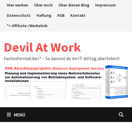
Zum
Hier werben
Über mich
Über diesen Blog
Impressum
Inhalt
Datenschutz
Haftung
AGB
Kontakt
springen
*= Affiliate-/Werbelink
Devil At Work
Fachinformatiker? – So kannst du im IT-Alltag überleben!
MENÜ