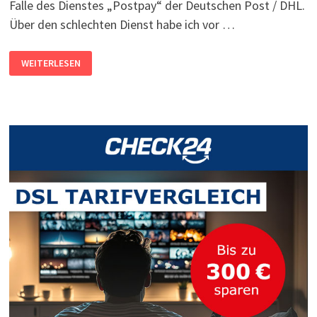
Falle des Dienstes „Postpay“ der Deutschen Post / DHL.
Über den schlechten Dienst habe ich vor …
MANCHMAL
WEITERLESEN
LERNEN
DIE
GROSSEN D
OCH E
TWAS