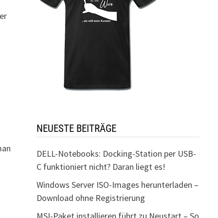
n
er
s
NEUESTE BEITRÄGE
man
DELL-Notebooks: Docking-Station per USB-
C funktioniert nicht? Daran liegt es!
Windows Server ISO-Images herunterladen –
Download ohne Registrierung
MSI-Paket installieren führt zu Neustart – So