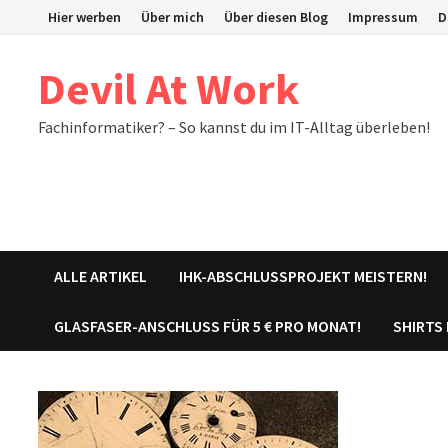
Zum
Hier werben
Über mich
Über diesen Blog
Impressum
D
Inhalt
springen
Devil At Work
Fachinformatiker? – So kannst du im IT-Alltag überleben!
ALLE ARTIKEL
IHK-ABSCHLUSSPROJEKT MEISTERN!
GLASFASER-ANSCHLUSS FÜR 5 € PRO MONAT!
SHIRTS