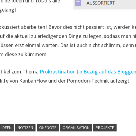
seine Ideen und ToDo’s alle
gelangt.
kussiert abarbeiten! Bevor dies nicht passiert ist, werden k
uf die aktuell zu erledigenden Dinge zu legen, sodass man n
üssen erst einmal warten. Das ist auch nicht schlimm, denn
um diese zu kümmern.
 Artikel zum Thema
Prokrastination (in Bezug auf das Bloggen
Hilfe von KanbanFlow und der Pomodori-Technik aufzeigt.
IDEEN
NOTIZEN
ONENOTE
ORGANISATION
PROJEKTE