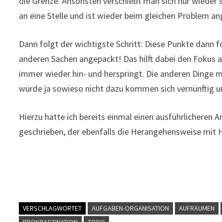
die Grenze. Ansonsten verschiebt man sich nur wieder 
an eine Stelle und ist wieder beim gleichen Problem an
Dann folgt der wichtigste Schritt: Diese Punkte dann fo
anderen Sachen angepackt! Das hilft dabei den Fokus a
immer wieder hin- und herspringt. Die anderen Dinge m
würde ja sowieso nicht dazu kommen sich vernünftig 
Hierzu hatte ich bereits einmal einen ausführlicheren
geschrieben, der ebenfalls die Herangehensweise mit 
VERSCHLAGWORTET
AUFGABEN-ORGANISATION
AUFRÄUMEN
PROKRASTINATION
TODO