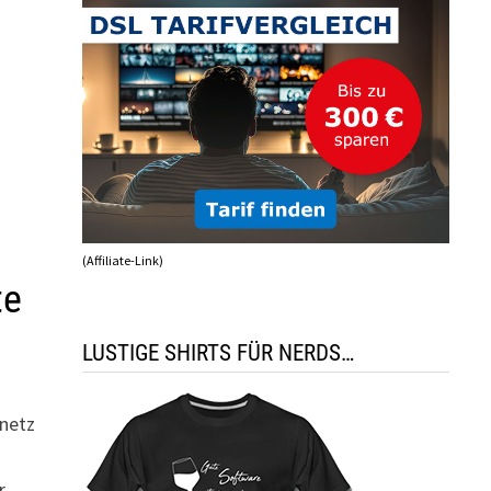
(Affiliate-Link)
te
LUSTIGE SHIRTS FÜR NERDS…
nnetz
r