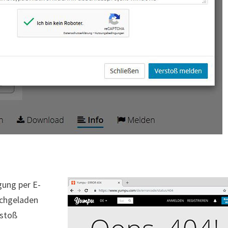
gung per E-
hochgeladen
rstoß