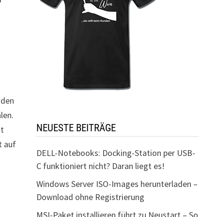
nden
len.
NEUESTE BEITRÄGE
st
t auf
DELL-Notebooks: Docking-Station per USB-
C funktioniert nicht? Daran liegt es!
Windows Server ISO-Images herunterladen –
Download ohne Registrierung
MSI-Paket installieren führt zu Neustart – So