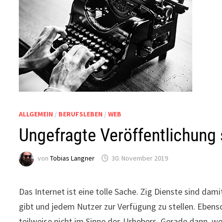
ALLGEMEIN
/
BERUFSLEBEN
/
WEB
Ungefragte Veröffentlichung
von
Tobias Langner
30. November 2019
Das Internet ist eine tolle Sache. Zig Dienste sind dam
gibt und jedem Nutzer zur Verfügung zu stellen. Ebenso
teilweise nicht im Sinne des Urhebers. Gerade dann, 