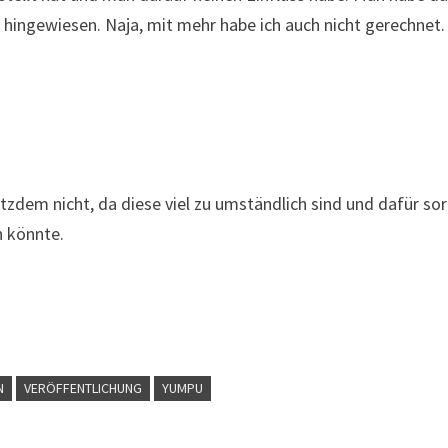
ingewiesen. Naja, mit mehr habe ich auch nicht gerechnet.
otzdem nicht, da diese viel zu umständlich sind und dafür so
n könnte.
N
VERÖFFENTLICHUNG
YUMPU