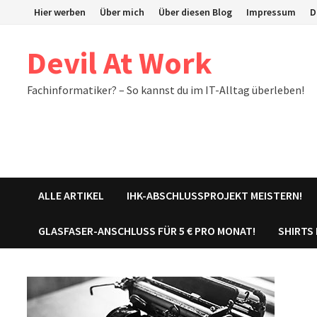
Zum
Hier werben
Über mich
Über diesen Blog
Impressum
D
Inhalt
springen
Devil At Work
Fachinformatiker? – So kannst du im IT-Alltag überleben!
ALLE ARTIKEL
IHK-ABSCHLUSSPROJEKT MEISTERN!
GLASFASER-ANSCHLUSS FÜR 5 € PRO MONAT!
SHIRTS