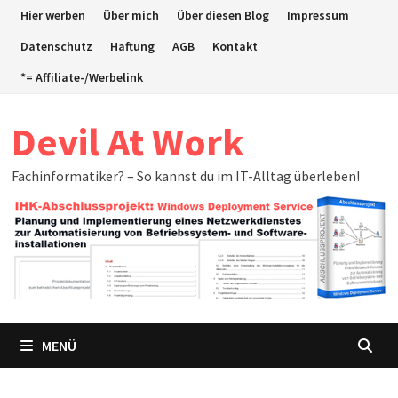
Zum
Hier werben
Über mich
Über diesen Blog
Impressum
Inhalt
Datenschutz
Haftung
AGB
Kontakt
springen
*= Affiliate-/Werbelink
Devil At Work
Fachinformatiker? – So kannst du im IT-Alltag überleben!
MENÜ