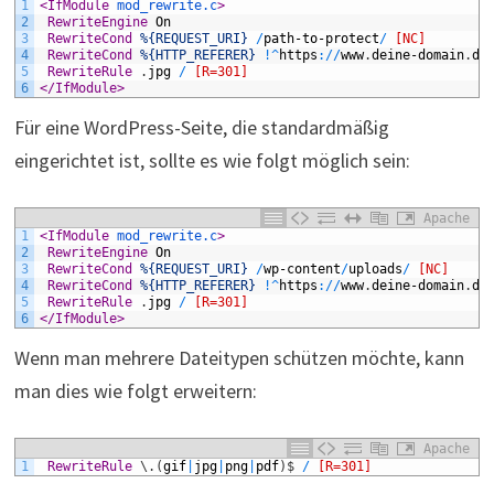
1
<
IfModule
mod_rewrite.c
>
2
 RewriteEngine
On
3
 RewriteCond
%{REQUEST_URI}
/
path-to-protect
/
[NC]
4
 RewriteCond
%{HTTP_REFERER}
!
^
https
:
/
/
www
.
deine-domain
.
de
5
 RewriteRule
.
jpg
/
[R=301]
6
<
/IfModule
>
Für eine WordPress-Seite, die standardmäßig
eingerichtet ist, sollte es wie folgt möglich sein:
Apache
1
<
IfModule
mod_rewrite.c
>
2
 RewriteEngine
On
3
 RewriteCond
%{REQUEST_URI}
/
wp-content
/
uploads
/
[NC]
4
 RewriteCond
%{HTTP_REFERER}
!
^
https
:
/
/
www
.
deine-domain
.
de
5
 RewriteRule
.
jpg
/
[R=301]
6
<
/IfModule
>
Wenn man mehrere Dateitypen schützen möchte, kann
man dies wie folgt erweitern:
Apache
1
 RewriteRule
\
.
(
gif
|
jpg
|
png
|
pdf
)
$
/
[R=301]