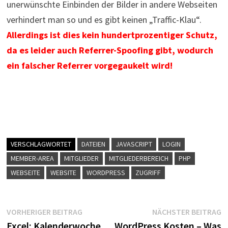
unerwünschte Einbinden der Bilder in andere Webseiten
verhindert man so und es gibt keinen „Traffic-Klau“.
Allerdings ist dies kein hundertprozentiger Schutz,
da es leider auch Referrer-Spoofing gibt, wodurch
ein falscher Referrer vorgegaukelt wird!
VERSCHLAGWORTET
DATEIEN
JAVASCRIPT
LOGIN
MEMBER-AREA
MITGLIEDER
MITGLIEDERBEREICH
PHP
WEBSEITE
WEBSITE
WORDPRESS
ZUGRIFF
Beitragsnavigation
Vorheriger
N
VORHERIGER BEITRAG
NÄCHSTER BEITRAG
Beitrag:
B
Excel: Kalenderwoche
WordPress Kosten – Was