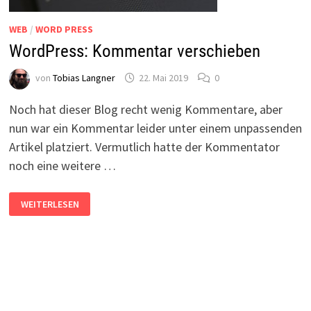
WEB
/
WORD PRESS
WordPress: Kommentar verschieben
von
Tobias Langner
22. Mai 2019
0
Noch hat dieser Blog recht wenig Kommentare, aber
nun war ein Kommentar leider unter einem unpassenden
Artikel platziert. Vermutlich hatte der Kommentator
noch eine weitere …
WORDPRESS:
WEITERLESEN
KOMMENTAR
VERSCHIEBEN