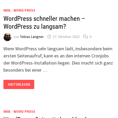
GESCHÜTZTES
LEERZEICHEN
WEB
/
WORD PRESS
IN
HTML
WordPress schneller machen –
WordPress zu langsam?
von
Tobias Langner
27. Oktober 2023
0
Wenn WordPress sehr langsam lädt, insbesondere beim
ersten Seitenaufruf, kann es an den internen Cronjobs
der WordPress-Installation liegen. Dies macht sich ganz
besonders bei einer …
WORDPRESS
WEITERLESEN
SCHNELLER
MACHEN
–
WORDPRESS
ZU
LANGSAM?
WEB
/
WORD PRESS