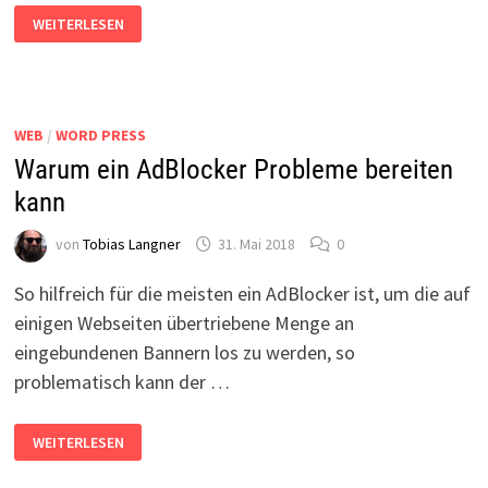
WORDPRESS:
WEITERLESEN
SICHERHEITSLÜCKE
IN
GDPR-
COMPLIANCE-
PLUGIN
WEB
/
WORD PRESS
Warum ein AdBlocker Probleme bereiten
kann
von
Tobias Langner
31. Mai 2018
0
So hilfreich für die meisten ein AdBlocker ist, um die auf
einigen Webseiten übertriebene Menge an
eingebundenen Bannern los zu werden, so
problematisch kann der …
WARUM
WEITERLESEN
EIN
ADBLOCKER
PROBLEME