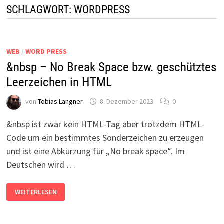
SCHLAGWORT:
WORDPRESS
WEB
/
WORD PRESS
&nbsp – No Break Space bzw. geschütztes
Leerzeichen in HTML
von
Tobias Langner
8. Dezember 2023
0
&nbsp ist zwar kein HTML-Tag aber trotzdem HTML-
Code um ein bestimmtes Sonderzeichen zu erzeugen
und ist eine Abkürzung für „No break space“. Im
Deutschen wird …
&NBSP
WEITERLESEN
–
NO
BREAK
SPACE
BZW.