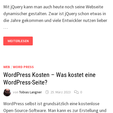
Mit jQuery kann man auch heute noch seine Webseite
dynamischer gestalten. Zwar ist jQuery schon etwas in
die Jahre gekommen und viele Entwickler nutzen lieber
…
JQUERY
WEITERLESEN
IN
WORDPRESS
NUTZEN
WEB
/
WORD PRESS
WordPress Kosten – Was kostet eine
WordPress-Seite?
von
Tobias Langner
25. März 2023
0
WordPress selbst ist grundsätzlich eine kostenlose
Open-Source-Software. Man kann es zur Erstellung und