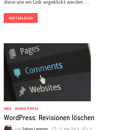
diese wie ein Link angeklickt werden …
JAVASCRIPT-
WEITERLESEN
FUNKTIONEN
IN
WORDPRESS-
ARTIKELN
AUFRUFEN?
WEB
/
WORD PRESS
WordPress: Revisionen löschen
von
Tobias Langner
23. Mai 2019
0