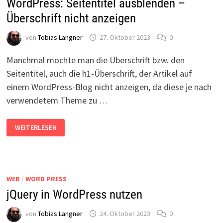
WordPress: Seitentitel ausblenden –
Überschrift nicht anzeigen
von
Tobias Langner
27. Oktober 2023
0
Manchmal möchte man die Überschrift bzw. den
Seitentitel, auch die h1-Überschrift, der Artikel auf
einem WordPress-Blog nicht anzeigen, da diese je nach
verwendetem Theme zu …
WORDPRESS:
WEITERLESEN
SEITENTITEL
AUSBLENDEN
–
ÜBERSCHRIFT
NICHT
ANZEIGEN
WEB
/
WORD PRESS
jQuery in WordPress nutzen
von
Tobias Langner
24. Oktober 2023
0