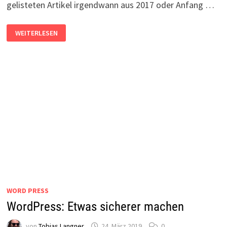
gelisteten Artikel irgendwann aus 2017 oder Anfang …
WORDPRESS:
WEITERLESEN
RSS-
FEED
WIRD
NICHT
MEHR
AKTUALISIERT
WORD PRESS
WordPress: Etwas sicherer machen
von
Tobias Langner
24. März 2019
0