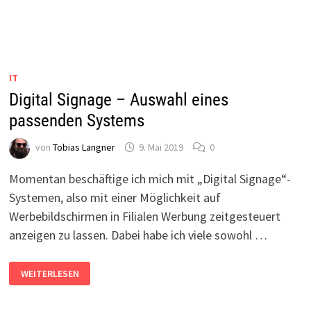
IT
Digital Signage – Auswahl eines
passenden Systems
von
Tobias Langner
9. Mai 2019
0
Momentan beschäftige ich mich mit „Digital Signage“-
Systemen, also mit einer Möglichkeit auf
Werbebildschirmen in Filialen Werbung zeitgesteuert
anzeigen zu lassen. Dabei habe ich viele sowohl …
DIGITAL
WEITERLESEN
SIGNAGE
–
AUSWAHL
EINES