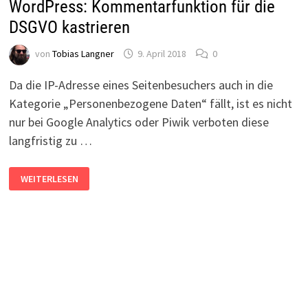
WordPress: Kommentarfunktion für die
DSGVO kastrieren
von
Tobias Langner
9. April 2018
0
Da die IP-Adresse eines Seitenbesuchers auch in die
Kategorie „Personenbezogene Daten“ fällt, ist es nicht
nur bei Google Analytics oder Piwik verboten diese
langfristig zu …
WORDPRESS:
WEITERLESEN
KOMMENTARFUNKTION
FÜR
DIE
DSGVO
KASTRIEREN