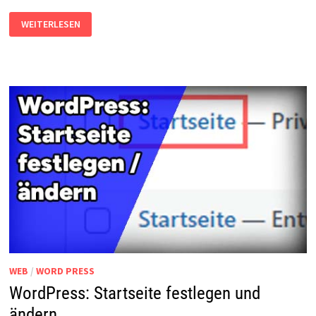
BILDER/DATEIEN
WEITERLESEN
AUF
WEBSEITE
SCHÜTZEN
–
WORDPRESS/MEMBERBEREICH
WEB
/
WORD PRESS
WordPress: Startseite festlegen und
ändern