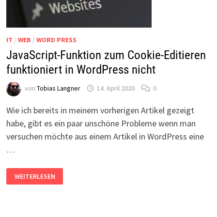
IT
/
WEB
/
WORD PRESS
JavaScript-Funktion zum Cookie-Editieren
funktioniert in WordPress nicht
von
Tobias Langner
14. April 2020
0
Wie ich bereits in meinem vorherigen Artikel gezeigt
habe, gibt es ein paar unschöne Probleme wenn man
versuchen möchte aus einem Artikel in WordPress eine
…
JAVASCRIPT-
WEITERLESEN
FUNKTION
ZUM
COOKIE-
EDITIEREN
FUNKTIONIERT
IN