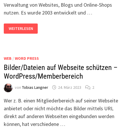
Verwaltung von Websites, Blogs und Online-Shops
nutzen. Es wurde 2003 entwickelt und …
WORDPRESS
WEITERLESEN
KOSTEN
–
WAS
KOSTET
EINE
WORDPRESS-
SEITE?
WEB
/
WORD PRESS
Bilder/Dateien auf Webseite schützen –
WordPress/Memberbereich
von
Tobias Langner
24. März 2023
2
Wer z. B. einen Mitgliederbereich auf seiner Webseite
anbietet oder nicht möchte das Bilder mittels URL
direkt auf anderen Webseiten eingebunden werden
können, hat verschiedene …