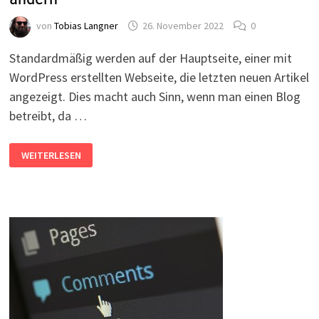
von
Tobias Langner
26. November 2022
0
Standardmäßig werden auf der Hauptseite, einer mit
WordPress erstellten Webseite, die letzten neuen Artikel
angezeigt. Dies macht auch Sinn, wenn man einen Blog
betreibt, da …
WORDPRESS:
WEITERLESEN
STARTSEITE
FESTLEGEN
UND
ÄNDERN