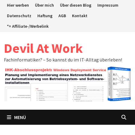
Zum
Hier werben
Über mich
Über diesen Blog
Impressum
Inhalt
Datenschutz
Haftung
AGB
Kontakt
springen
*= Affiliate-/Werbelink
Devil At Work
Fachinformatiker? – So kannst du im IT-Alltag überleben!
MENÜ