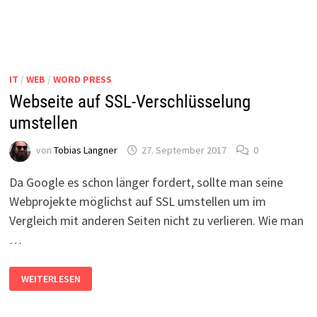
IT
/
WEB
/
WORD PRESS
Webseite auf SSL-Verschlüsselung
umstellen
von
Tobias Langner
27. September 2017
0
Da Google es schon länger fordert, sollte man seine
Webprojekte möglichst auf SSL umstellen um im
Vergleich mit anderen Seiten nicht zu verlieren. Wie man
…
WEBSEITE
WEITERLESEN
AUF
SSL-
VERSCHLÜSSELUNG
UMSTELLEN