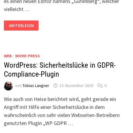
es einen neuen Editor namens „Gutenberg“, welcher
vielleicht …
WORDPRESS:
WEITERLESEN
NEUEN
EDITOR
DEAKTIVIEREN
WEB
/
WORD PRESS
WordPress: Sicherheitslücke in GDPR-
Compliance-Plugin
von
Tobias Langner
13. November 2018
0
Wie auch von Heise berichtet wird, geht gerade ein
Angriff mit Hilfe einer Sicherheitslücke in dem
wahrscheinlich von sehr vielen Webseiten-Betreibern
genutzten Plugin „WP GDPR …